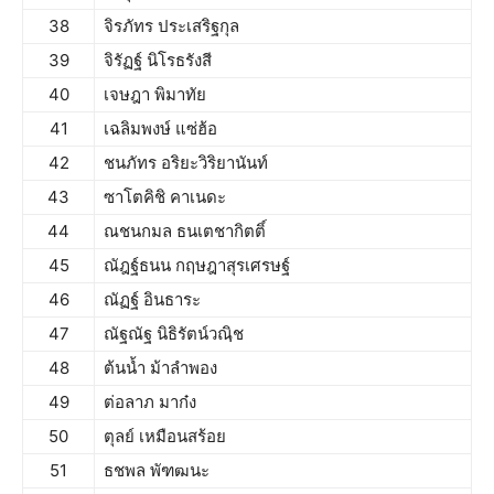
38
จิรภัทร ประเสริฐกุล
39
จิรัฏฐ์ นิโรธรังสี
40
เจษฎา พิมาทัย
41
เฉลิมพงษ์ แซ่ฮ้อ
42
ชนภัทร อริยะวิริยานันท์
43
ซาโตคิชิ คาเนดะ
44
ณชนกมล ธนเตชากิตติ์
45
ณัฎฐ์ธนน กฤษฎาสุรเศรษฐ์
46
ณัฏฐ์ อินธาระ
47
ณัฐณัฐ นิธิรัตน์วณฺิช
48
ต้นน้ำ ม้าลำพอง
49
ต่อลาภ มาก๋ง
50
ตุลย์ เหมือนสร้อย
51
ธชพล พัฑฒนะ