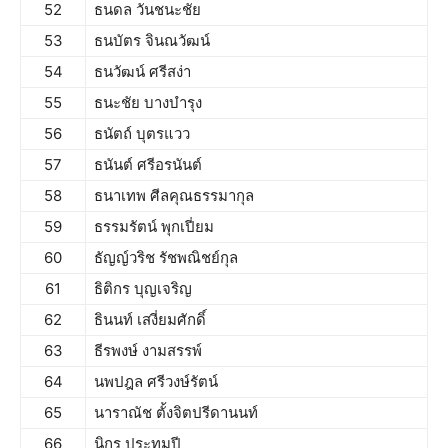
52
ธนดล วันชนะชัย
53
ธนบัตร จินณวัฒน์
54
ธนวัฒน์ ศรีสง่า
55
ธนะชัย บางบำรุง
56
ธนัตถ์ บุตรแวว
57
ธนันต์ ศรีอรนันต์
58
ธนาเทพ ศีลคุณธรรมากุล
59
ธรรมรัตน์ พุกเปี่ยม
60
ธัญญ์วริช รัชพณิชย์กุล
61
ธิติกร บุญเจริญ
62
ธินนท์ เสงี่ยมศักดิ์
63
ธีรพงษ์ งามสรรพ์
64
นพปฎล ศรีวงษ์รัตน์
65
นาราณัช ตั้งจิตปรีดานนท์
66
นิกร ประทุมปี