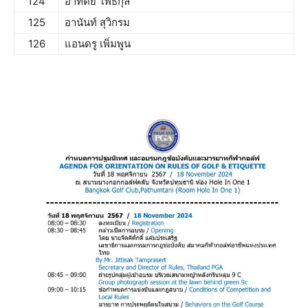
124
อาทิตย์​ โพธิกุล
125
อานันท์ สุวิกรม
126
แอนดรู เพิ่มพูน