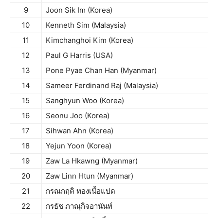
9
Joon Sik Im (Korea)
10
Kenneth Sim (Malaysia)
11
Kimchanghoi Kim (Korea)
12
Paul G Harris (USA)
13
Pone Pyae Chan Han (Myanmar)
14
Sameer Ferdinand Raj (Malaysia)
15
Sanghyun Woo (Korea)
16
Seonu Joo (Korea)
17
Sihwan Ahn (Korea)
18
Yejun Yoon (Korea)
19
Zaw La Hkawng (Myanmar)
20
Zaw Linn Htun (Myanmar)
21
กรณกฤติ ทองเนื้อแปด
22
กรธัช ภาณุกิจอานันท์