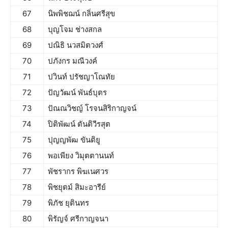
67
นิพพิชฌน์ กลิ่นศรีสุข
68
บุญโจม ช่างสกล
69
ปณิธิ นวสมิตวงศ์
70
ปภังกร มณีวงค์
71
ปวินท์ ปรัชญาโณทัย
72
ปัญวัฒน์ พันธ์บุตร
73
ปัณณวิชญ์ โรจนสิริกาญจน์
74
ปิติพัฒน์ ตันติวีรสุต
75
ปุญญพัฒ ขันติยู
76
พอเพียง วิมุตตานนท์
77
พัชรากร พิฆเนศวร
78
พิชยุตม์ สิมะอารีย์
79
พิภัช ยุตินทร
80
พิรัญจ์ ศรีกาญจนา