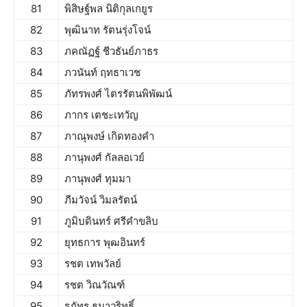
81
พิสิษฐ์พล นิติกุลเกยูร
82
พุฒินาท รัตนรุ่งโจน์
83
ภคณัฏฐ์ ชีวธันย์ภาธร
84
ภวนันท์ ฤทธาเวช
85
ภัทรพงศ์ ไตรรัตนพิพัฒน์
86
ภากร เตชะเทวัญ
87
ภาณุพงษ์ เกิดทองคำ
88
ภานุพงศ์ กัลลอเวย์
89
ภานุพงศ์ ทุมมา
90
ภีมวัจน์ วิมลรัตน์
91
ภูมิบดินทร์ ศรีคำขลิบ
92
ยุทธการ พุฒอินทร์
93
รชต เทพวัลย์
94
รชต วิณวัณฑ์
95
รภัทร ธนาวริทธิ์