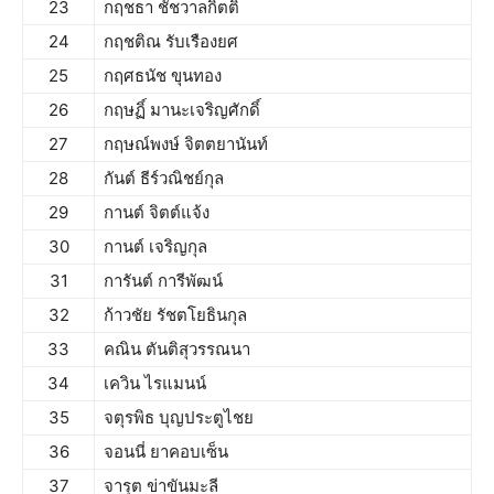
23
กฤช​ธา​ ชัชวาล​กิตติ์
24
กฤชติณ รับเรืองยศ
25
กฤศธนัช ขุนทอง
26
กฤษฏิ์ มานะเจริญศักดิ์
27
กฤษณ์พงษ์ จิตตยานันท์
28
กันต์ ธีร์วณิชย์กุล
29
กานต์ จิตต์แจ้ง
30
กานต์ เจริญกุล
31
การันต์ การีพัฒน์
32
ก้าวชัย รัชตโยธินกุล
33
คณิน ตันติสุวรรณนา
34
เควิน ไรแมนน์
35
จตุรพิธ บุญประตูไชย
36
จอนนี่ ยาคอบเซ็น
37
จารุต ข่าขันมะลี