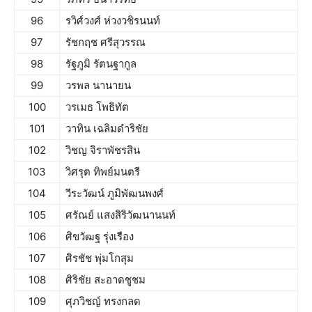
96
รวิศ์วงศ์ ห่วงวชิรนนท์
97
รัชกฤช ศรีสุวรรณ
98
รัฐภูมิ รัตนฐากูล
99
วรพล นานายน
100
วรเมธ โพธิทัต
101
วาทิน เฉลิมดำริชัย
102
วิชญ จิราพัชรสิน
103
วิศรุต ทิพย์มนตรี
104
วีระวัฒน์ ภูมิพัฒนพงศ์
105
ศรัณย์ แสงสิริวัฒนานนท์
106
ศิขวัฒฐ รุ่งเรือง
107
ศิรชัช พุ่มโกสุม
108
ศิริชัย สะอาดชูชม
109
ศุภวิชญ์ ทรงกลด