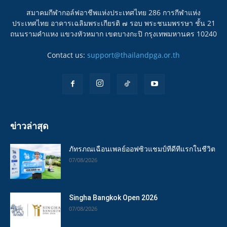
สมาคมกีฬากอล์ฟอาชีพแห่งประเทศไทย 286 การกีฬาแห่ง
ประเทศไทย อาคารเฉลิมพระเกียรติ ๗ รอบ พระชนมพรรษา ชั้น 21
ถนนรามคำแหง แขวงหัวหมาก เขตบางกะปิ กรุงเทพมหานคร 10240
Contact us:
support@thailandpga.or.th
ข่าวล่าสุด
ภัทรภณเฉือนเพลย์ออฟซิวแชมป์ทีดีทีแรกในชีวิต
07/08/2026
Singha Bangkok Open 2026
07/08/2026