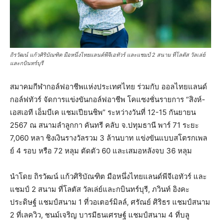
ถิรวัฒน์ แก้วศิริบัณฑิต มือหนึ่งไทยแลนด์พีจีเอทัวร์ และแชมป์ 2 สนาม ที่โลตัส วัลเล่ย์
และกบินทร์บุรี
สมาคมกีฬากอล์ฟอาชีพแห่งประเทศไทย ร่วมกับ ออลไทยแลนด์
กอล์ฟทัวร์ จัดการแข่งขันกอล์ฟอาชีพ โคแซงชั่นรายการ “สิงห์-
เอสเอที เอ็มบีเค แชมเปียนชิพ” ระหว่างวันที่ 12-15 กันยายน
2567 ณ สนามลำลูกกา คันทรี คลับ จ.ปทุมธานี พาร์ 71 ระยะ
7,060 หลา ชิงเงินรางวัลรวม 3 ล้านบาท แข่งขันแบบสโตรกเพล
ย์ 4 รอบ หรือ 72 หลุม ตัดตัว 60 และเสมอหลังจบ 36 หลุม
นำโดย ถิรวัฒน์ แก้วศิริบัณฑิต มือหนึ่งไทยแลนด์พีจีเอทัวร์ และ
แชมป์ 2 สนาม ที่โลตัส วัลเล่ย์และกบินทร์บุรี, ภวินท์ อิงคะ
ประดิษฐ์ แชมป์สนาม 1 ที่วอเตอร์มิลล์, ศรัณย์ ศิริธร แชมป์สนาม
2 ที่เลควิว, ชนม์เจริญ บารมีธนเศรษฐ์ แชมป์สนาม 4 ที่บลู