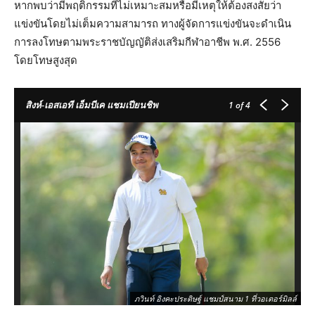
หากพบว่ามีพฤติกรรมที่ไม่เหมาะสมหรือมีเหตุให้ต้องสงสัยว่า
แข่งขันโดยไม่เต็มความสามารถ ทางผู้จัดการแข่งขันจะดำเนิน
การลงโทษตามพระราชบัญญัติส่งเสริมกีฬาอาชีพ พ.ศ. 2556
โดยโทษสูงสุด
สิงห์-เอสเอที เอ็มบีเค แชมเปียนชิพ
1
of 4
ภวินท์ อิงคะประดิษฐ์ แชมป์สนาม 1 ที่วอเตอร์มิลล์