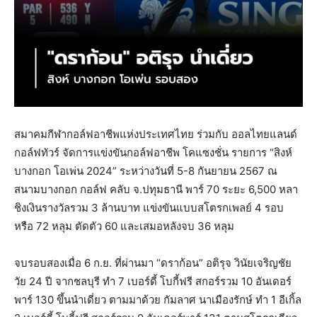
สมาคมกีฬากอล์ฟอาชีพแห่งประเทศไทย ร่วมกับ ออลไทยแลนด์
กอล์ฟทัวร์ จัดการแข่งขันกอล์ฟอาชีพ โคแซงชั่น รายการ “สิงห์
บางกอก โอเพ่น 2024” ระหว่างวันที่ 5-8 กันยายน 2567 ณ
สนามบางกอก กอล์ฟ คลับ จ.ปทุมธานี พาร์ 70 ระยะ 6,500 หลา
ชิงเงินรางวัลรวม 3 ล้านบาท แข่งขันแบบสโตรกเพลย์ 4 รอบ
หรือ 72 หลุม ตัดตัว 60 และเสมอหลังจบ 36 หลุม
จบรอบสองเมื่อ 6 ก.ย. ที่ผ่านมา “ดราก้อน” อติรุจ วินัยเจริญชัย
วัย 24 ปี จากชลบุรี ทำ 7 เบอร์ดี้ โบกี้ฟรี สกอร์รวม 10 อันเดอร์
พาร์ 130 ขึ้นนำเดี่ยว ตามมาด้วย กัมลาศ นาเมืองรักษ์ ทำ 1 อีเกิ้ล