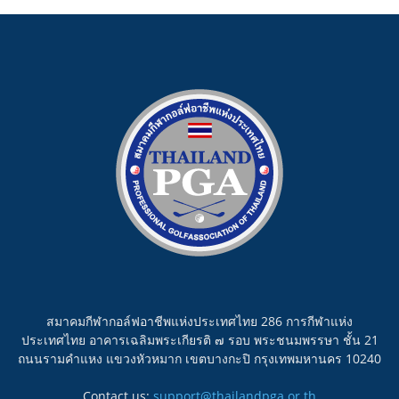
สมาคมกีฬากอล์ฟอาชีพแห่งประเทศไทย 286 การกีฬาแห่ง
ประเทศไทย อาคารเฉลิมพระเกียรติ ๗ รอบ พระชนมพรรษา ชั้น 21
ถนนรามคำแหง แขวงหัวหมาก เขตบางกะปิ กรุงเทพมหานคร 10240
Contact us:
support@thailandpga.or.th