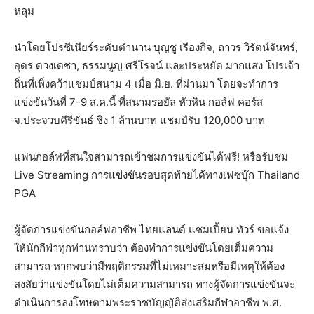
หลุม
นำโดยโปรซีเนียร์ระดับตำนาน บุญชู เรืองกิจ, ถาวร วิรัตน์จันทร์,
อุดร ดวงเดชา, ธรรมนูญ ศรีโรจน์ และประหยัด มากแสง โปรเจ้า
ถิ่นที่เพิ่งคว้าแชมป์สนาม 4 เมื่อ มิ.ย. ที่ผ่านมา โดยจะทำการ
แข่งขันวันที่ 7-9 ส.ค.นี้ ที่สนามรอยัล หัวหิน กอล์ฟ คอร์ส
จ.ประจวบคีรีขันธ์ ชิง 1 ล้านบาท แชมป์รับ 120,000 บาท
แฟนกอล์ฟที่สนใจสามารถเข้าชมการแข่งขันได้ฟรี! หรือรับชม
Live Streaming การแข่งขันรอบสุดท้ายได้ทางเฟซบุ๊ก Thailand
PGA
ผู้จัดการแข่งขันกอล์ฟอาชีพ ไทยแลนด์ แชมเปี้ยน ทัวร์ ขอแจ้ง
ให้นักกีฬาทุกท่านทราบว่า ต้องทำการแข่งขันโดยเต็มความ
สามารถ หากพบว่ามีพฤติกรรมที่ไม่เหมาะสมหรือมีเหตุให้ต้อง
สงสัยว่าแข่งขันโดยไม่เต็มความสามารถ ทางผู้จัดการแข่งขันจะ
ดำเนินการลงโทษตามพระราชบัญญัติส่งเสริมกีฬาอาชีพ พ.ศ.