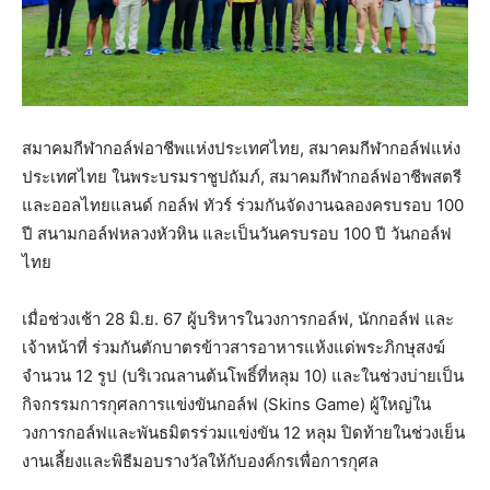
สมาคมกีฬากอล์ฟอาชีพแห่งประเทศไทย, สมาคมกีฬากอล์ฟแห่ง
ประเทศไทย ในพระบรมราชูปถัมภ์, สมาคมกีฬากอล์ฟอาชีพสตรี
และออลไทยแลนด์ กอล์ฟ ทัวร์ ร่วมกันจัดงานฉลองครบรอบ 100
ปี สนามกอล์ฟหลวงหัวหิน และเป็นวันครบรอบ 100 ปี วันกอล์ฟ
ไทย
เมื่อช่วงเช้า 28 มิ.ย. 67 ผู้บริหารในวงการกอล์ฟ, นักกอล์ฟ และ
เจ้าหน้าที่ ร่วมกันตักบาตรข้าวสารอาหารแห้งแด่พระภิกษุสงฆ์
จำนวน 12 รูป (บริเวณลานต้นโพธิ์ที่หลุม 10) และในช่วงบ่ายเป็น
กิจกรรมการกุศลการแข่งขันกอล์ฟ (Skins Game) ผู้ใหญ่ใน
วงการกอล์ฟและพันธมิตรร่วมแข่งขัน 12 หลุม ปิดท้ายในช่วงเย็น
งานเลี้ยงและพิธีมอบรางวัลให้กับองค์กรเพื่อการกุศล