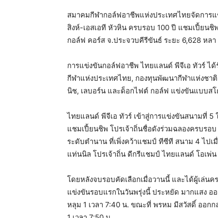
สมาคมกีฬากอล์ฟอาชีพแห่งประเทศไทยจัดการแข่งข
สิงห์-เอสเอที หัวหิน ครบรอบ 100 ปี แชมเปี้ยนช
กอล์ฟ คอร์ส จ.ประจวบคีรีขันธ์ ระยะ 6,628 หลา 
การแข่งขันกอล์ฟอาชีพ ไทยแลนด์ พีจีเอ ทัวร์ ได้
กีฬาแห่งประเทศไทย, กองทุนพัฒนากีฬาแห่งชาติ และผ
นิช, เลบอร์น และด็อกไฟต์ กอล์ฟ แข่งขันแบบสโ
ไทยแลนด์ พีจีเอ ทัวร์ เข้าสู่การแข่งขันสนามที่ 5
แชมเปี้ยนชิพ โปรเจ้าถิ่นชื่อดังร่วมฉลองครบร
ระดับตำนาน ที่เพิ่งคว้าแชมป์ ทีซีที สนาม 4 ไปเมื
แท่นนิล โปรเจ้าถิ่น ดีกรีแชมป์ ไทยแลนด์ โอเพ่น ค
โดยหลังจบรอบคัดเลือกเมื่อวานนี้ และได้ผู้เล่
แข่งขันรอบแรกในวันพรุ่งนี้ ประหยัด มากแสง ออกก
หลุม 1 เวลา 7:40 น. ขณะที่ พรหม มีสวัสดิ์ ออกกล
1 เวลา 7:50 น.