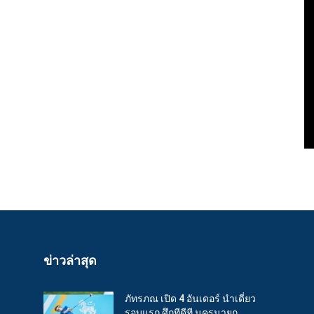
ข่าวล่าสุด
ภัทรภณ เปิด 4 อันเดอร์ นำเดี่ยว
รอบแรก ศึกทีดีที นครนายก