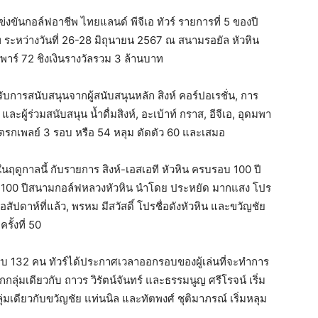
ันกอล์ฟอาชีพ ไทยแลนด์ พีจีเอ ทัวร์ รายการที่ 5 ของปี
ิพ ระหว่างวันที่ 26-28 มิถุนายน 2567 ณ สนามรอยัล หัวหิน
พาร์ 72 ชิงเงินรางวัลรวม 3 ล้านบาท
รับการสนับสนุนจากผู้สนับสนุนหลัก สิงห์ คอร์ปอเรชั่น, การ
ู้ร่วมสนับสนุน น้ำดื่มสิงห์, อะเบ้าท์ กราส, อีจีเอ, อุดมพา
ตรกเพลย์ 3 รอบ หรือ 54 หลุม ตัดตัว 60 และเสมอ
 ในฤดูกาลนี้ กับรายการ สิงห์-เอสเอที หัวหิน ครบรอบ 100 ปี
อบ 100 ปีสนามกอล์ฟหลวงหัวหิน นำโดย ประหยัด มากแสง โปร
่อสัปดาห์ที่แล้ว, พรหม มีสวัสดิ์ โปรชื่อดังหัวหิน และขวัญชัย
รั้งที่ 50
นครบ 132 คน ทัวร์ได้ประกาศเวลาออกรอบของผู้เล่นที่จะทำการ
ลุ่มเดียวกับ ถาวร วิรัตน์จันทร์ และธรรมนูญ ศรีโรจน์ เริ่ม
ุ่มเดียวกับขวัญชัย แท่นนิล และทัตพงศ์ ชุติมาภรณ์ เริ่มหลุม