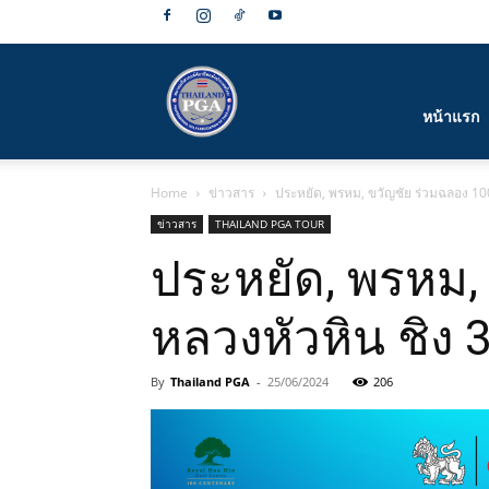
สมาคม
หน้าแรก
Home
ข่าวสาร
ประหยัด, พรหม, ขวัญชัย ร่วมฉลอง 100
กีฬา
ข่าวสาร
THAILAND PGA TOUR
ประหยัด, พรหม,
หลวงหัวหิน ชิง 3
กอล์ฟ
By
Thailand PGA
-
25/06/2024
206
อาชีพ