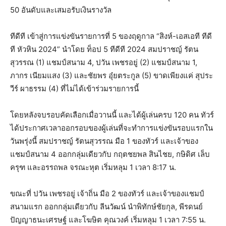
50 อันดับและเสมอรับเงินรางวัล
ทีดีที เข้าสู่การแข่งขันรายการที่ 5 ของฤดูกาล “สิงห์-เอสเอที ทีดี
ที หัวหิน 2024” นำโดย ท็อป 5 ทีดีที 2024 สมปราชญ์ รัตน
สุวรรณ (1) แชมป์สนาม 4, ปวัน เพชรอยู่ (2) แชมป์สนาม 1,
ภากร เนียมแสง (3) และชัยพร อุ๋ยตระกูล (5) ขาดเพียงแค่ สุประ
วีร์ ผาธรรม (4) ที่ไม่ได้เข้าร่วมรายการนี้
โดยหลังจบรอบคัดเลือกเมื่อวานนี้ และได้ผู้เล่นครบ 120 คน ทัวร์
ได้ประกาศเวลาออกรอบของผู้เล่นที่จะทำการแข่งขันรอบแรกใน
วันพรุ่งนี้ สมปราชญ์ รัตนสุวรรณ มือ 1 ของทัวร์ และเจ้าของ
แชมป์สนาม 4 ออกกลุ่มเดียวกับ กฤตชยพล สินไชย, กษิดิศ เล็บ
ครุฑ และอรรถพล จรณะหุต เริ่มหลุม 1 เวลา 8:17 น.
ขณะที่ ปวัน เพชรอยู่ เจ้าถิ่น มือ 2 ของทัวร์ และเจ้าของแชมป์
สนามแรก ออกกลุ่มเดียวกับ ลีนวัฒน์ นำพิทักษ์ชัยกุล, พีรดนย์
ปัญญาธนะเศรษฐ์ และโฆษิต คุณวงค์ เริ่มหลุม 1 เวลา 7:55 น.