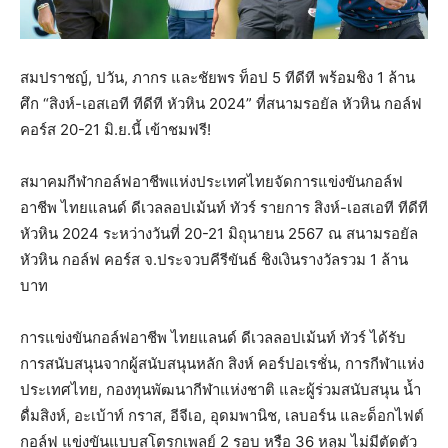
สมปราชญ์, ปวัน, ภากร และชัยพร ท็อป 5 ทีดีที พร้อมชิง 1 ล้าน
ศึก “สิงห์-เอสเอที ทีดีที หัวหิน 2024” ที่สนามรอยัล หัวหิน กอล์ฟ
คอร์ส 20-21 มิ.ย.นี้ เข้าชมฟรี!
สมาคมกีฬากอล์ฟอาชีพแห่งประเทศไทยจัดการแข่งขันกอล์ฟ
อาชีพ ไทยแลนด์ ดีเวลลอปเม้นท์ ทัวร์ รายการ สิงห์-เอสเอที ทีดีที
หัวหิน 2024 ระหว่างวันที่ 20-21 มิถุนายน 2567 ณ สนามรอยัล
หัวหิน กอล์ฟ คอร์ส จ.ประจวบคีรีขันธ์ ชิงเงินรางวัลรวม 1 ล้าน
บาท
การแข่งขันกอล์ฟอาชีพ ไทยแลนด์ ดีเวลลอปเม้นท์ ทัวร์ ได้รับ
การสนับสนุนจากผู้สนับสนุนหลัก สิงห์ คอร์ปอเรชั่น, การกีฬาแห่ง
ประเทศไทย, กองทุนพัฒนากีฬาแห่งชาติ และผู้ร่วมสนับสนุน น้ำ
ดื่มสิงห์, อะเบ้าท์ กราส, อีจีเอ, อุดมพานิช, เลบอร์น และด็อกไฟต์
กอล์ฟ แข่งขันแบบสโตรกเพลย์ 2 รอบ หรือ 36 หลุม ไม่มีตัดตัว