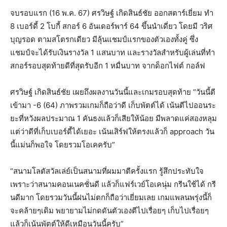
จบรอบแรก (16 พ.ค. 67) ศรวิษฐ์ เกิดสินธ์ชัย ออกสตาร์เยี่ยม ทำ
8 เบอร์ดี้ 2 โบกี้ สกอร์ 6 อันเดอร์พาร์ 64 ขึ้นนำเดี่ยว โดยมี วริศ
บุญรอด ตามสโตรกเดียว มีลุ้นแชมป์แรกของตัวเองทั้งคู่ ซึ่ง
แชมป์จะได้รับเงินรางวัล 1 แสนบาท และรางวัลสำหรับผู้เล่นที่ทำ
สกอร์รอบสุดท้ายดีที่สุดรับอีก 1 หมื่นบาท จากด็อกไฟต์ กอล์ฟ
ศรวิษฐ์ เกิดสินธ์ชัย เผยถึงผลงานวันนี้และเกมรอบสุดท้าย “วันนี้ตี
เข้ามา -6 (64) ภาพรวมเกมก็ถือว่าดี เก็บพัตต์ได้ เน้นตีไปออนระ
ยะที่หวังผลประมาณ 1 คันธงแล้วก็เสียให้น้อย มีพลาดแค่สองหลุม
แต่ว่าดีที่เก็บเบอร์ดี้ได้เยอะ เน้นเสิร์ฟให้ตรงแล้วก็ approach วัน
นี้แม่นก็พอใจ โดยรวมโอเคครับ”
“สนามโลตัสวัลเล่ย์เป็นสนามที่ผมมาตีครั้งแรก รู้สึกประทับใจ
เพราะว่าสนามคอนเนคชั่นดี แล้วก็แฟร์เวย์โอเคนุ่ม กรีนใช้ได้ กรี
นดีมาก โดยรวมวันนี้ฝนไม่ตกก็ถือว่าเยี่ยมเลย เกมแพลนพรุ่งนี้ก็
จะคล้ายๆเดิม พยายามไม่กดดันตัวเองตีไปเรื่อยๆ เก็บไปเรื่อยๆ
แล้วก็เน้นพัตต์ให้ดีเหมือนวันนี้ครับ”