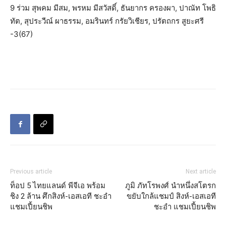
9 ร่วม สุพคม มีสม, พรหม มีสวัสดิ์, ธันยากร ครองผา, ปาณัท โพธิ
ทัต, สุประวีณ์ ผาธรรม, อมรินทร์ กรัยวิเชียร, ปรัตถกร สูยะศรี
-3(67)
Previous article
Next article
ท็อป 5 ไทยแลนด์ พีจีเอ พร้อม
ภูมิ ภัทโรพงศ์ นำหนึ่งสโตรก
ชิง 2 ล้าน ศึกสิงห์-เอสเอที ชะอำ
ขยับใกล้แชมป์ สิงห์-เอสเอที
แชมเปี้ยนชิพ
ชะอำ แชมเปี้ยนชิพ