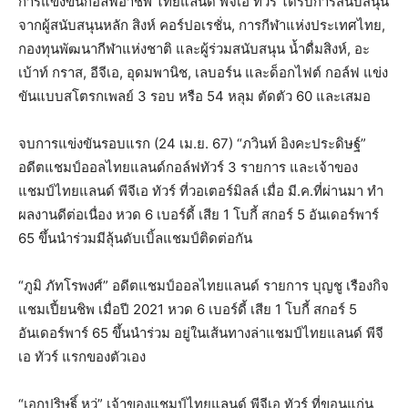
การแข่งขันกอล์ฟอาชีพ ไทยแลนด์ พีจีเอ ทัวร์ ได้รับการสนับสนุน
จากผู้สนับสนุนหลัก สิงห์ คอร์ปอเรชั่น, การกีฬาแห่งประเทศไทย,
กองทุนพัฒนากีฬาแห่งชาติ และผู้ร่วมสนับสนุน น้ำดื่มสิงห์, อะ
เบ้าท์ กราส, อีจีเอ, อุดมพานิช, เลบอร์น และด็อกไฟต์ กอล์ฟ แข่ง
ขันแบบสโตรกเพลย์ 3 รอบ หรือ 54 หลุม ตัดตัว 60 และเสมอ
จบการแข่งขันรอบแรก (24 เม.ย. 67) “ภวินท์ อิงคะประดิษฐ์”
อดีตแชมป์ออลไทยแลนด์กอล์ฟทัวร์ 3 รายการ และเจ้าของ
แชมป์ไทยแลนด์ พีจีเอ ทัวร์ ที่วอเตอร์มิลล์ เมื่อ มี.ค.ที่ผ่านมา ทำ
ผลงานดีต่อเนื่อง หวด 6 เบอร์ดี้ เสีย 1 โบกี้ สกอร์ 5 อันเดอร์พาร์
65 ขึ้นนำร่วมมีลุ้นดับเบิ้ลแชมป์ติดต่อกัน
“ภูมิ ภัทโรพงศ์” อดีตแชมป์ออลไทยแลนด์ รายการ บุญชู เรืองกิจ
แชมเปี้ยนชิพ เมื่อปี 2021 หวด 6 เบอร์ดี้ เสีย 1 โบกี้ สกอร์ 5
อันเดอร์พาร์ 65 ขึ้นนำร่วม อยู่ในเส้นทางล่าแชมป์ไทยแลนด์ พีจี
เอ ทัวร์ แรกของตัวเอง
“เอกปริษฐิ์ หวู่” เจ้าของแชมป์ไทยแลนด์ พีจีเอ ทัวร์ ที่ขอนแก่น