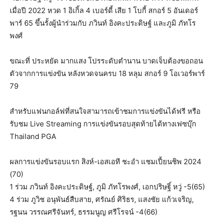
เมื่อปี 2022 หวด 1 อิเกิ้ล 4 เบอร์ดี้ เสีย 1 โบกี้ สกอร์ 5 อันเดอร์
พาร์ 65 ขึ้นรั้งผู้นำร่วมกับ ภวินท์ อิงคะประดิษฐ์ และภูมิ ภัทโร
พงศ์
ขณะที่ ประหยัด มากแสง โปรระดับตำนาน บาดเจ็บต้องขอถอน
ตัวจากการแข่งขัน หลังหวดจนครบ 18 หลุม สกอร์ 9 โอเวอร์พาร์
79
สำหรับแฟนกอล์ฟที่สนใจสามารถเข้าชมการแข่งขันได้ฟรี หรือ
รับชม Live Streaming การแข่งขันรอบสุดท้ายได้ทางเฟซบุ๊ก
Thailand PGA
ผลการแข่งขันรอบแรก สิงห์-เอสเอที ชะอำ แชมเปี้ยนชิพ 2024
(70)
1 ร่วม ภวินท์ อิงคะประดิษฐ์, ภูมิ ภัทโรพงศ์, เอกปริษฐิ์ หวู่ -5(65)
4 ร่วม ภูวิช อนุพันธ์สืบสาย, ศรัณย์ ศิริธร, แสงชัย แก้วเจริญ,
รฐนน วรรณศรีจันทร์, ธรรมนูญ ศรีโรจน์ -4(66)