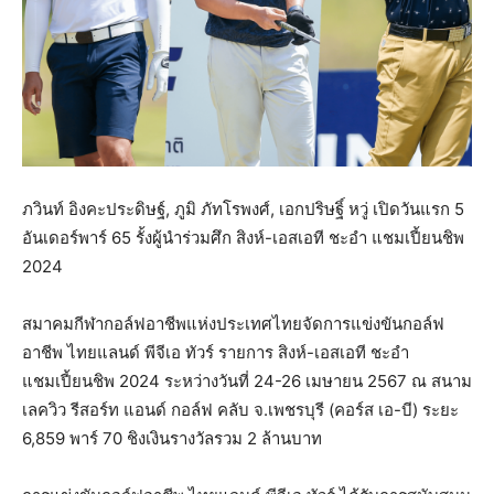
ภวินท์ อิงคะประดิษฐ์, ภูมิ ภัทโรพงศ์, เอกปริษฐิ์ หวู่ เปิดวันแรก 5
อันเดอร์พาร์ 65 รั้งผู้นำร่วมศึก สิงห์-เอสเอที ชะอำ แชมเปี้ยนชิพ
2024
สมาคมกีฬากอล์ฟอาชีพแห่งประเทศไทยจัดการแข่งขันกอล์ฟ
อาชีพ ไทยแลนด์ พีจีเอ ทัวร์ รายการ สิงห์-เอสเอที ชะอำ
แชมเปี้ยนชิพ 2024 ระหว่างวันที่ 24-26 เมษายน 2567 ณ สนาม
เลควิว รีสอร์ท แอนด์ กอล์ฟ คลับ จ.เพชรบุรี (คอร์ส เอ-บี) ระยะ
6,859 พาร์ 70 ชิงเงินรางวัลรวม 2 ล้านบาท