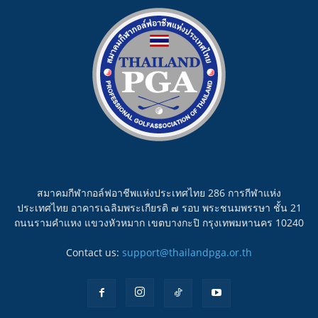
สมาคมกีฬากอล์ฟอาชีพแห่งประเทศไทย 286 การกีฬาแห่ง
ประเทศไทย อาคารเฉลิมพระเกียรติ ๗ รอบ พระชนมพรรษา ชั้น 21
ถนนรามคำแหง แขวงหัวหมาก เขตบางกะปิ กรุงเทพมหานคร 10240
Contact us:
support@thailandpga.or.th