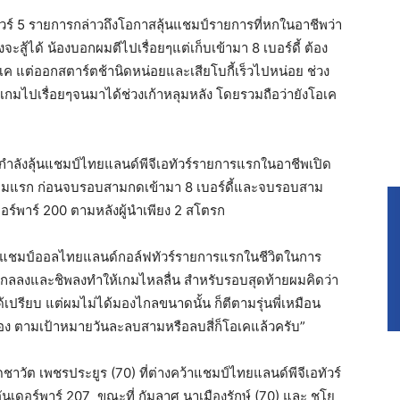
วร์ 5 รายการกล่าวถึงโอกาสลุ้นแชมป์รายการที่หกในอาชีพว่า
งจะสู้ได้ น้องบอกผมตีไปเรื่อยๆแต่เก็บเข้ามา 8 เบอร์ดี้ ต้อง
เค แต่ออกสตาร์ตช้านิดหน่อยและเสียโบกี้เร็วไปหน่อย ช่วง
มไปเรื่อยๆจนมาได้ช่วงเก้าหลุมหลัง โดยรวมถือว่ายังโอเค
ที่กำลังลุ้นแชมป์ไทยแลนด์พีจีเอทัวร์รายการแรกในอาชีพเปิด
่หลุมแรก ก่อนจบรอบสามกดเข้ามา 8 เบอร์ดี้และจบรอบสาม
ดอร์พาร์ 200 ตามหลังผู้นำเพียง 2 สโตรก
่งคว้าแชมป์ออลไทยแลนด์กอล์ฟทัวร์รายการแรกในชีวิตในการ
ตต์ไกลลงและชิพลงทำให้เกมไหลลื่น สำหรับรอบสุดท้ายผมคิดว่า
ได้เปรียบ แต่ผมไม่ได้มองไกลขนาดนั้น ก็ตีตามรุ่นพี่เหมือน
เอง ตามเป้าหมายวันละลบสามหรือลบสี่ก็โอเคแล้วครับ”
ชาวัต เพชรประยูร (70) ที่ต่างคว้าแชมป์ไทยแลนด์พีจีเอทัวร์
ันเดอร์พาร์ 207 ขณะที่ กัมลาศ นาเมืองรักษ์ (70) และ ชโย