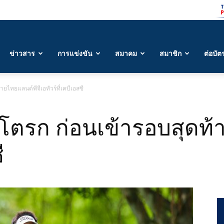
ข่าวสาร
การแข่งขัน
สมาคม
สมาชิก
ต่อบัต
ยไทยแลนด์พีจีเอทัวร์ที่เคบีเอสซี
สโตรก ก่อนเข้ารอบสุดท้
ี