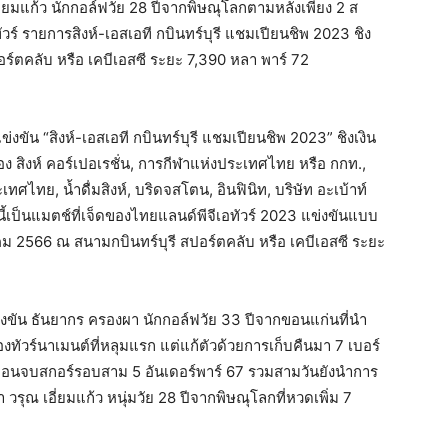
อี่ยมแก้ว นักกอล์ฟวัย 28 ปีจากพิษณุโลกตามหลังเพียง 2 ส
์ รายการสิงห์-เอสเอที กบินทร์บุรี แชมเปียนชิพ 2023 ชิง
ร์ตคลับ หรือ เคบีเอสซี ระยะ 7,390 หลา พาร์ 72
า
ัน “สิงห์-เอสเอที กบินทร์บุรี แชมเปียนชิพ 2023” ชิงเงิน
 สิงห์ คอร์เปอเรชั่น, การกีฬาแห่งประเทศไทย หรือ กกท.,
ศไทย, น้ำดื่มสิงห์, บริดจสโตน, อินฟินิท, บริษัท อะเบ้าท์
้เป็นแมตช์ที่เจ็ดของไทยแลนด์พีจีเอทัวร์ 2023 แข่งขันแบบ
คม 2566 ณ สนามกบินทร์บุรี สปอร์ตคลับ หรือ เคบีเอสซี ระยะ
ข่งขัน ธันยากร ครองผา นักกอล์ฟวัย 33 ปีจากขอนแก่นที่นำ
ทัวร์นาเมนต์ที่หลุมแรก แต่แก้ตัวด้วยการเก็บคืนมา 7 เบอร์
้าย ก่อนจบสกอร์รอบสาม 5 อันเดอร์พาร์ 67 รวมสามวันยังนำการ
วรุณ เอี่ยมแก้ว หนุ่มวัย 28 ปีจากพิษณุโลกที่หวดเพิ่ม 7