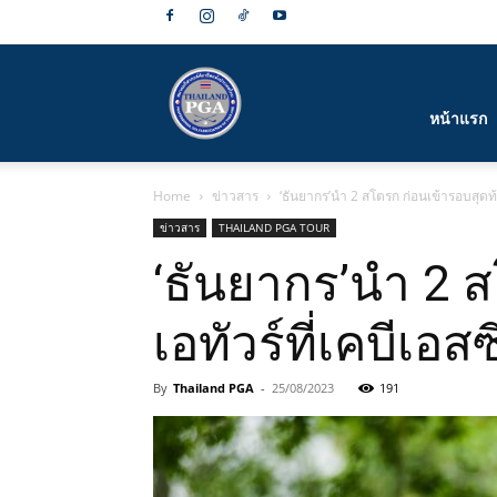
สมาคม
หน้าแรก
Home
ข่าวสาร
‘ธันยากร’นำ 2 สโตรก ก่อนเข้ารอบสุดท้า
กีฬา
ข่าวสาร
THAILAND PGA TOUR
‘ธันยากร’นำ 2 
เอทัวร์ที่เคบีเอสซ
กอล์ฟ
By
Thailand PGA
-
25/08/2023
191
อาชีพ