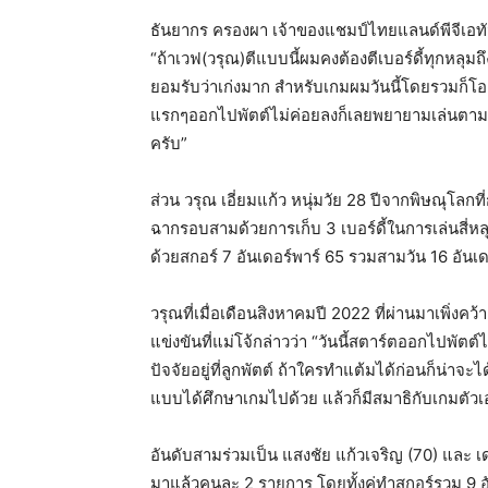
ธันยากร ครองผา เจ้าของแชมป์ไทยแลนด์พีจีเอทั
“ถ้าเวฟ(วรุณ)ตีแบบนี้ผมคงต้องตีเบอร์ดี้ทุกหลุมถึ
ยอมรับว่าเก่งมาก สำหรับเกมผมวันนี้โดยรวมก็โอ
แรกๆออกไปพัตต์ไม่ค่อยลงก็เลยพยายามเล่นตามเก
ครับ”
ส่วน วรุณ เอี่ยมแก้ว หนุ่มวัย 28 ปีจากพิษณุโลก
ฉากรอบสามด้วยการเก็บ 3 เบอร์ดี้ในการเล่นสี
ด้วยสกอร์ 7 อันเดอร์พาร์ 65 รวมสามวัน 16 อันเ
วรุณที่เมื่อเดือนสิงหาคมปี 2022 ที่ผ่านมาเพิ
แข่งขันที่แม่โจ้กล่าวว่า “วันนี้สตาร์ตออกไปพั
ปัจจัยอยู่ที่ลูกพัตต์ ถ้าใครทำแต้มได้ก่อนก็น่าจะ
แบบได้ศึกษาเกมไปด้วย แล้วก็มีสมาธิกับเกมตัว
อันดับสามร่วมเป็น แสงชัย แก้วเจริญ (70) และ เด
มาแล้วคนละ 2 รายการ โดยทั้งคู่ทำสกอร์รวม 9 อ