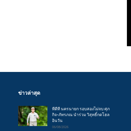
ข่าวล่าสุด
ทีดีที นครนายก รอบสองไม่จบ ศุภ
กิจ-ภัทรภณ นำร่วม วิสุทธิ์กดโฮล
อินวัน
06/08/2026