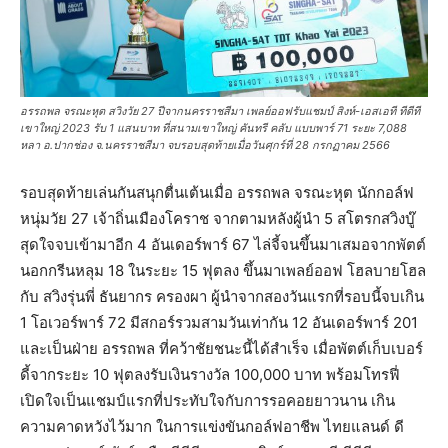
อรรถพล จรณะหุต สวิงวัย 27 ปีจากนครราชสีมา เพลย์ออฟรับแชมป์ สิงห์-เอสเอที ทีดีที
เขาใหญ่ 2023 รับ 1 แสนบาท ที่สนามเขาใหญ่ คันทรี คลับ แบบพาร์ 71 ระยะ 7,088
หลา อ.ปากช่อง จ.นครราชสีมา จบรอบสุดท้ายเมื่อวันศุกร์ที่ 28 กรกฏาคม 2566
รอบสุดท้ายเล่นกันสนุกตื่นเต้นเมื่อ อรรถพล จรณะหุต นักกอล์ฟ
หนุ่มวัย 27 เจ้าถิ่นเมืองโคราช จากตามหลังผู้นำ 5 สโตรกสวิงบู๊
สุดใจจบเข้ามาอีก 4 อันเดอร์พาร์ 67 ไล่จี้จนขึ้นมาเสมอจากพัตต์
นอกกรีนหลุม 18 ในระยะ 15 ฟุตลง ขึ้นมาเพลย์ออฟ โฮลบายโฮล
กับ สวิงรุ่นพี่ ธันยากร ครองผา ผู้นำจากสองวันแรกที่รอบนี้จบเกิน
1 โอเวอร์พาร์ 72 มีสกอร์รวมสามวันเท่ากัน 12 อันเดอร์พาร์ 201
และเป็นฝ่าย อรรถพล ที่คว้าชัยชนะนี้ได้สำเร็จ เมื่อพัตต์เก็บเบอร์
ดี้จากระยะ 10 ฟุตลงรับเงินรางวัล 100,000 บาท พร้อมโทรฟี่
เปิดใจเป็นแชมป์แรกที่ประทับใจกับการรอคอยยาวนาน เกิน
ความคาดหวังไว้มาก ในการแข่งขันกอล์ฟอาชีพ ไทยแลนด์ ดี