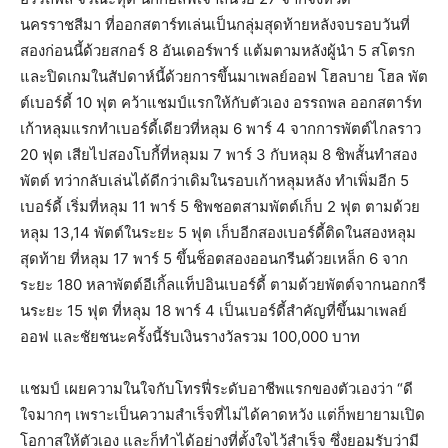
นครราชสีมา ที่ออกสตาร์ทเล่นเป็นกลุ่มสุดท้ายหลังจบรอบวันที่
สองก่อนนี้ด้วยสกอร์ 8 อันเดอร์พาร์ แต้มตามหลังผู้นำ 5 สโตรก
และปิดเกมในสัปดาห์นี้ด้วยการขึ้นมาเพลย์ออฟ โฮลบาย โฮล พัต
ต์เบอร์ดี้ 10 ฟุต คว้าแชมป์แรกให้กับตัวเอง อรรถพล ออกสตาร์ท
เก้าหลุมแรกทำเบอร์ดี้เดียวที่หลุม 6 พาร์ 4 จากการพัตต์ไกลราว
20 ฟุต เสียไปสองโบกี้ที่หลุมม 7 พาร์ 3 กับหลุม 8 ชิพสั้นทำสอง
พัตต์ ทว่ากลับเล่นได้ดีกว่าเดิมในรอบเก้าหลุมหลัง ทำเพิ่มอีก 5
เบอร์ดี้ เริ่มที่หลุม 11 พาร์ 5 ชิพชอตสามพัตต์เก็บ 2 ฟุต ตามด้วย
หลุม 13,14 พัตต์ในระยะ 5 ฟุต เก็บอีกสองเบอร์ดี้ติดในสองหลุม
สุดท้าย ที่หลุม 17 พาร์ 5 ขึ้นช็อตสองออนกรีนด้วยเหล็ก 6 จาก
ระยะ 180 หลาพัตต์อีเกิ้ลแท็ปอินเบอร์ดี้ ตามด้วยพัตต์จากนอกกรี
นระยะ 15 ฟุต ที่หลุม 18 พาร์ 4 เป็นเบอร์ดี้สำคัญที่ขึ้นมาเพลย์
ออฟ และชัยชนะครั้งนี้รับเงินรางวัลรวม 100,000 บาท
แชมป์ เผยความในใจกับโทรฟี่ระดับอาชีพแรกของตัวเองว่า “ดี
ใจมากๆ เพราะเป็นความสำเร็จที่ไม่ได้คาดหวัง แต่ก็พยายามเปิด
โอกาสให้ตัวเอง และก็ทำได้อย่างที่ตั้งใจไว้สำเร็จ ซึ่งยอมรับว่ามี