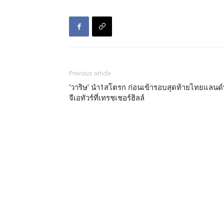
Previous article
‘วาริษ’ นำ1สโตรก ก่อนเข้ารอบสุดท้ายไทยแลนด์
จีเอทัวร์ที่เทรชเชอร์ฮิลล์