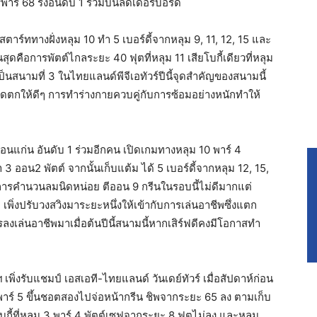
พาร์ 68 รั้งอันดับ 1 ร่วมบนลีดเดอร์บอร์ด
ตาร์ททางฝั่งหลุม 10 ทำ 5 เบอร์ดี้จากหลุม 9, 11, 12, 15 และ
สุดคือการพัตต์ไกลระยะ 40 ฟุตที่หลุม 11 เสียโบกี้เดียวที่หลุม
ป็นสนามที่ 3 ในไทยแลนด์พีจีเอทัวร์ปีนี้จุดสำคัญของสนามนี้
จุดตกให้ดีๆ การทำร่างกายควบคู่กับการซ้อมอย่างหนักทำให้
ขอนแก่น อันดับ 1 ร่วมอีกคน เปิดเกมทางหลุม 10 พาร์ 4
 3 ออน2 พัตต์ จากนั้นเก็บแต้ม ได้ 5 เบอร์ดี้จากหลุม 12, 15,
การคำนวนลมนิดหน่อย ตีออน 9 กรีนในรอบนี้ไม่ดีมากแต่
พิ่งปรับวงสวิงมาระยะหนึ่งให้เข้ากับการเล่นอาชีพซึ่งแตก
ล่นอาชีพมาเมื่อต้นปีนี้สนามนี้หากเสิร์ฟดีคงมีโอกาสทำ
เพิ่งรับแชมป์ เอสเอที-ไทยแลนด์ วันเดย์ทัวร์ เมื่อสัปดาห์ก่อน
1 พาร์ 5 ขึ้นชอตสองไปจ่อหน้ากรีน ชิพจากระยะ 65 ลง ตามเก็บ
2 โบกี้ที่หลุม 3 พาร์ 4 พัตต์เซฟจากระยะ 8 ฟุตไม่ลง และหลุม