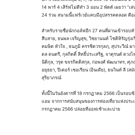
14 พาร์ 4 เสิร์ฟไม่ดีทำ 3 ออน 2 พัตต์ เผยว่า “เล
24 ร่วม สนามนี้แฟร์เวย์แคบมีอุปสรรคตลอด ตีอ
สำหรับรายชื่อนักกอล์ฟอีก 27 คนที่ผ่านเข้ารอบทัว
สืบสาย, ธนพล เจริญสุข, วิชยานนท์ โชติหิรัญรุ่งเ
คมษิต หัวใจ , ธนภูมิ ครรชิตวรกุลฦ, สุประวีณ์ 
ดล ดนตรี, กุลกิตติ์ สิทธิ์ประเสริฐ, จาตุรนต์ ดวง
นิติกุล, วรุต ขจรกิตติสกุล, ก่อพงศ์ พัฒนาทร, ศ
อยุธยา, ปีเตอร์ เชอเรียน (อินเดีย), ธนวินท์ ลี (
สุริยาภรณ์
ทั้งนี้ในวันอังคารที่ 18 กรกฏาคม 2566 เป็นรอบ
แอม จากการสนับสนุนของการท่องเที่ยวแห่งประเท
กรกฏาคม 2566 ปล่อยทีออฟเช้าและบ่าย