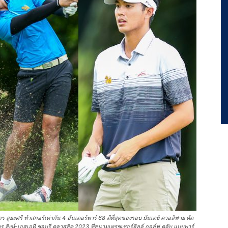
สูยะศรี ทำสกอร์เท่ากัน 4 อันเดอร์พาร์ 68 ดีที่สุดของรอบ มันเดย์ ควอลิฟาย คัด
าร สิงห์-เอสเอที ชลบุรี คลาสสิค 2023 ที่สนามเทรชเชอร์ฮิลล์ กอล์ฟ คลับ แบบพาร์