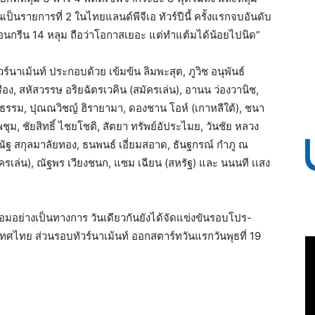
่นเป็นรายการที่ 2 ในไทยแลนด์พีจีเอ ทัวร์ปีนี้ ครั้งแรกจบอันดับ
อนกรีน 14 หลุม ถือว่าโอกาสเยอะ แต่ทำแต้มได้น้อยไปนิด”
ร์นาเม้นท์ ประกอบด้วย เข้มข้น ลิมพะสุต, ภูวิช อนุพันธ์
รือง, สหัสวรรษ อริยฉัตรเวคิน (สมัครเล่น), อานน ว่องวานิช,
ผาธรรม, ปุณณวิชญ์ ฮิรายามา, ดองชาน โอห์ (เกาหลีใต้), ชนา
ไพชุม, ชัยสิทธิ์ ไชยโชติ, สัตยา ทรัพย์อัประไมย, วันชัย หลวง
ุภณัฐ สกุลมาลัยทอง, ธนพนธ์ เอี่ยมสอาด, ธันฐกรณ์ กำภู ณ
สมัครเล่น), ณัฐพร เวียงชนก, แซม เฉียน (สหรัฐ) และ นนนที เเสง
ซ้อมอย่างเป็นทางการ วันเดียวกันยังได้จัดแข่งขันรอบโปร-
ศไทย ส่วนรอบทัวร์นาเม้นท์ ออกสตาร์ทวันแรกวันพุธที่ 19