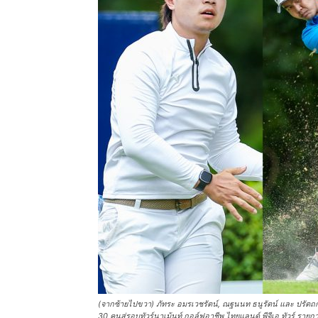
แห่ง
ประเทศไทย
(จากซ้ายไปขวา) ภัทระ อมรเวชรัตน์, ณฐนนท ธนูรัตน์ และ ปรัตถกร 
30 คนสู่รอบทัวร์นาเม้นท์ กอล์ฟอาชีพ ไทยแลนด์ พีจีเอ ทัวร์ รายก