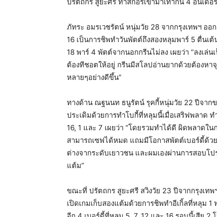
ปรัตถกร สูยะศรี ทำสกอร์เข้ามาเท่ากัน 4 อันเดอร์
ภัทระ อมรเวชรัตน์ หนุ่มวัย 28 จากกรุงเทพฯ ออกส
16 เป็นการชิพทำวันพัตต์ถึงสองหลุมพาร์ 5 ตื่นเต้น
18 พาร์ 4 พัตต์จากนอกกรีนไม่ลง เผยว่า “ลงเล่นเ
ต้องทีชอตให้อยู่ กรีนมีสโลปอ่านยากด้วยต้องหา
หลายๆอย่างดีขึ้น”
ทางด้าน ณฐนนท ธนูรัตน์ รุคกี้หนุ่มวัย 22 ปีจาก
ประเดิมด้วยการทำโบกี้ที่หลุมนี้เมื่อเสริฟพลาด ทำ
16, 1 และ 7 เผยว่า “โดยรวมทำได้ดี ผิดพลาดใน
สามารถเซฟได้หมด แถมมีโอกาสพัตต์เบอร์ดี้ด้วย เ
ต่างจากระดับเยาวชน และผมเองผ่านการสอบโปรลงเ
แต้ม”
ขณะที่ ปรัตถกร สูยะศรี สวิงวัย 23 ปีจากกรุงเทพฯ 
เปิดเกมเก็บสองแต้มด้วยการชิพทำอีเกิ้ลที่หลุม 
อีก 4 เบอร์ดี้ที่หลุม 5, 7, 12 และ 16 รอบนี้เสีย 