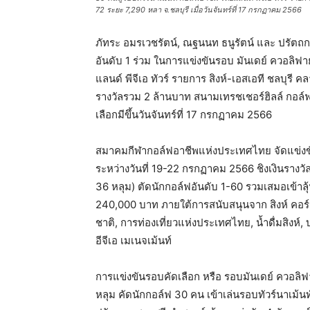
72 ระยะ 7,290 หลา จ.ชลบุรี เมื่อวันจันทร์ที่ 17 กรกฏาคม 2566
ภัทระ อมรเวชรัตน์, ณฐนนท ธนูรัตน์ และ ปรัตถกร 
อันดับ 1 ร่วม ในการแข่งขันรอบ มันเดย์ ควอลิฟาย
แลนด์ พีจีเอ ทัวร์ รายการ สิงห์-เอสเอที ชลบุรี
รางวัลรวม 2 ล้านบาท สนามเทรชเชอร์ฮิลล์ กอล์
เลือกมีขึ้นวันจันทร์ที่ 17 กรกฏาคม 2566
สมาคมกีฬากอล์ฟอาชีพแห่งประเทศไทย จัดแข่งขัน
ระหว่างวันที่ 19-22 กรกฏาคม 2566 ชิงเงินรางว
36 หลุม) ตัดนักกอล์ฟอันดับ 1-60 รวมเสมอเข้าลุ
240,000 บาท ภายใต้การสนับสนุนจาก สิงห์ คอร์
ชาติ, การท่องเที่ยวแห่งประเทศไทย, น้ำดื่มสิงห์,
อีจีเอ เมเนจเม้นท์
การแข่งขันรอบคัดเลือก หรือ รอบมันเดย์ ควอลิฟา
หลุม คัดนักกอล์ฟ 30 คน เข้าเล่นรอบทัวร์นาเม้น