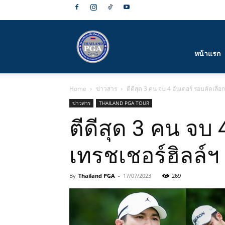
สมาคม
หน้าแรก
Home
ข่าวสาร
ตีดีสุด 3 คน จบ 4 อันเดอร์ รอบคัดเลือ
กีฬา
ข่าวสาร
THAILAND PGA TOUR
ตีดีสุด 3 คน จบ 
เทรชเชอร์ฮิลล์ฯ
กอล์ฟ
By
Thailand PGA
-
17/07/2023
269
อาชีพ