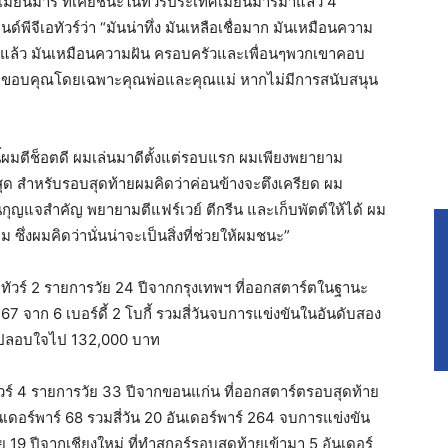
ทศเมียนมาร์ ที่เคยชนะในทัวร์ประเทศเมียนมาร์มาแล้ว 4
ีจีเอทัวร์ว่า “มันน่าทึ่ง มันเหลือเชื่อมาก มันเหมือนความ
ปีแล้ว มันเหมือนความฝัน ครอบครัวและเพื่อนๆพวกเขาคอบ
กจะขอบคุณโดยเฉพาะคุณพ่อและคุณแม่ หากไม่มีการสนับสนุน
นี้ผมตีช็อตดี ผมเล่นมาดีตั้งแต่รอบแรก ผมเพียงพยายาม
ุด สำหรับรอบสุดท้ายผมคิดว่าค่อนข้างจะตึงเครียด ผม
นกุญแจสำคัญ พยายามตีแฟร์เวย์ ตีกรีน และเก็บพัตต์ให้ได้ ผม
ซึ่งผมคิดว่านั่นน่าจะเป็นสิ่งที่ช่วยให้ผมชนะ”
ทัวร์ 2 รายการวัย 24 ปีจากกรุงเทพฯ ที่ออกสตาร์ตในฐานะ
 67 จาก 6 เบอร์ดี้ 2 โบกี้ รวมสี่วันจบการแข่งขันในอันดับสอง
วัลปลอบใจไป 132,000 บาท
วร์ 4 รายการวัย 33 ปีจากขอนแก่น ที่ออกสตาร์ตรอบสุดท้าย
เดอร์พาร์ 68 รวมสี่วัน 20 อันเดอร์พาร์ 264 จบการแข่งขัน
 19 ปีจากเชียงใหม่ ที่ทำสกอร์รอบสุดท้ายเข้ามา 5 อันเดอร์