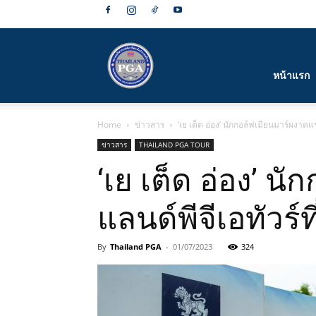
สมาคม
หน้าแรก
Home
ข่าวสาร
‘เย เต็ด อ่อง’ นักกอล์ฟเมียนมาร์ผงาด
กีฬา
ข่าวสาร
THAILAND PGA TOUR
‘เย เต็ด อ่อง’ 
แลนด์พีจีเอทัวร์ท
กอล์ฟ
By
Thailand PGA
-
01/07/2023
324
อาชีพ