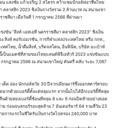
 เฉือน แสงชัย แก้วเจริญ 2 สโตรก คว้าแชมป์กอล์ฟอาชีพไทย
ีมา คลาสสิก 2023 ชิงเงินรางวัลรวม 2 ล้านบาท ณ สนามเขา
ราชสีมา เมื่อวันที่ 1 กรกฎาคม 2566 ที่ผ่านมา
ขัน “สิงห์-เอสเอที นครราชสีมา คลาสสิก 2023” ชิงเงิน
 สิงห์ คอร์เปอเรชั่น, การกีฬาแห่งประเทศไทย หรือ กกท.,
ศไทย, น้ำดื่มสิงห์, บริดจสโตน, อินฟินิท, บริษัท อะเบ้าท์
ี้เป็นแมตช์ที่สามของไทยแลนด์พีจีเอทัวร์ 2023 แข่งขันแบบ
-1 กรกฎาคม 2566 ณ สนามเขาใหญ่ คันทรี่ คลับ ระยะ 7,087
 เย เต็ด อ่อง นักกอล์ฟวัย 30 ปีจากเมียนมาร์ซึ่งออกสตาร์ตรอบ
ากด้วยเบอร์ดี้ตั้งแต่หลุมแรก จากนั้นไปได้อีกเบอร์ดี้ที่หลุม
ืนด้วยสองเบอร์ดี้ซ้อนที่หลุม 8 และ 9 ก่อนปิดท้ายอย่างยอด
ท้าย ก่อนจบสกอร์รอบสุดท้าย 7 อันเดอร์พาร์ 64 รวมสี่วัน 23
ร์รายการแรกในชีวิตรับเงินรางวัลไปครอง 240,000 บาท