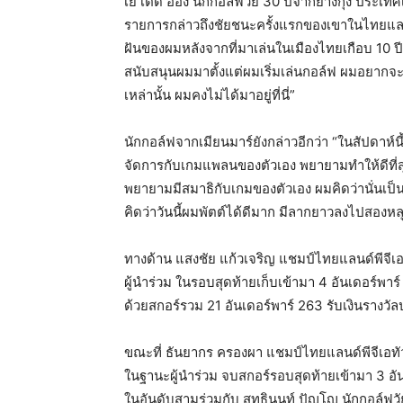
เย เต็ด อ่อง นักกอล์ฟวัย 30 ปีจากย่างกุ้ง ประเ
รายการกล่าวถึงชัยชนะครั้งแรกของเขาในไทยแลนด์พ
ฝันของผมหลังจากที่มาเล่นในเมืองไทยเกือบ 10 
สนับสนุนผมมาตั้งแต่ผมเริ่มเล่นกอล์ฟ ผมอยา
เหล่านั้น ผมคงไม่ได้มาอยู่ที่นี่”
นักกอล์ฟจากเมียนมาร์ยังกล่าวอีกว่า “ในสัปดาห์
จัดการกับเกมแพลนของตัวเอง พยายามทำให้ดีที่ส
พยายามมีสมาธิกับเกมของตัวเอง ผมคิดว่านั่นเป็
คิดว่าวันนี้ผมพัตต์ได้ดีมาก มีลากยาวลงไปสองหลุม 
ทางด้าน แสงชัย แก้วเจริญ แชมป์ไทยแลนด์พีจีเอ
ผู้นำร่วม ในรอบสุดท้ายเก็บเข้ามา 4 อันเดอร์พาร์
ด้วยสกอร์รวม 21 อันเดอร์พาร์ 263 รับเงินราง
ขณะที่ ธันยากร ครองผา แชมป์ไทยแลนด์พีจีเอทั
ในฐานะผู้นำร่วม จบสกอร์รอบสุดท้ายเข้ามา 3 อัน
ในอันดับสามร่วมกับ สุทธินนท์ ปัญโญ นักกอล์ฟวัย