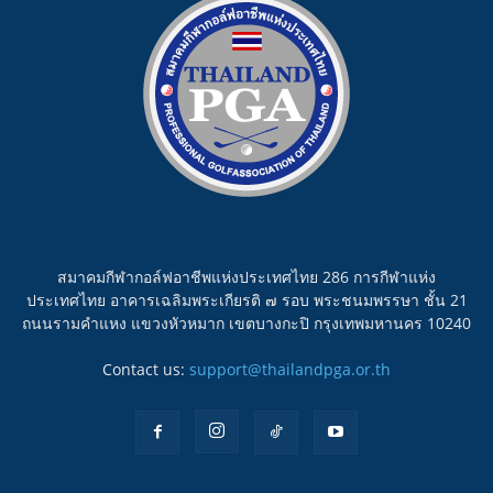
สมาคมกีฬากอล์ฟอาชีพแห่งประเทศไทย 286 การกีฬาแห่ง
ประเทศไทย อาคารเฉลิมพระเกียรติ ๗ รอบ พระชนมพรรษา ชั้น 21
ถนนรามคำแหง แขวงหัวหมาก เขตบางกะปิ กรุงเทพมหานคร 10240
Contact us:
support@thailandpga.or.th