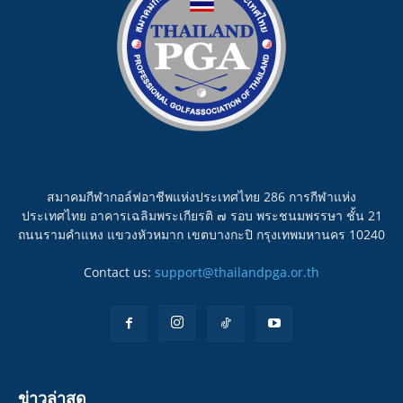
สมาคมกีฬากอล์ฟอาชีพแห่งประเทศไทย 286 การกีฬาแห่ง
ประเทศไทย อาคารเฉลิมพระเกียรติ ๗ รอบ พระชนมพรรษา ชั้น 21
ถนนรามคำแหง แขวงหัวหมาก เขตบางกะปิ กรุงเทพมหานคร 10240
Contact us:
support@thailandpga.or.th
ข่าวล่าสุด