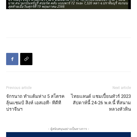
บาท สนามกบินทร์บุรี สปอร์ต คลับ แบบพาร์ 72 ระยะ 7,320 หลา จ.ปราจีนบุรี จบรอบ
บา
สุดท้ายเมื่อวันศุกร์ที่ 19 พฤษภาคม 2566
สุ
Previous article
Next article
จักรนาถ ทำแต้มห่าง 5 สโตรค
ไทยแลนด์ แชมเปี้ยนทัวร์ 2023
ลุ้นแชมป์ สิงห์ เอสเอที- ทีดีที
สัปดาห์นี้ 24-26 พ.ค.นี้ ที่สนาม
ปราจีนฯ
หลวงหัวหิน
- ผู้สนับสนุนอย่างเป็นทางการ -