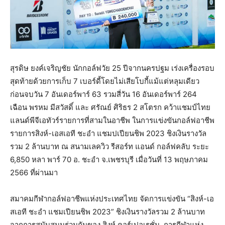
สุรดิษ ยงค์เจริญชัย นักกอล์ฟวัย 25 ปีจากนครปฐม เร่งเครื่องรอบ
สุดท้ายด้วยการเก็บ 7 เบอร์ดี้โดยไม่เสียโบกี้แม้แต่หลุมเดียว
ก่อนจบวัน 7 อันเดอร์พาร์ 63 รวมสี่วัน 16 อันเดอร์พาร์ 264
เฉือน พรหม มีสวัสดิ์ และ ศรัณย์ ศิริธร 2 สโตรก คว้าแชมป์ไทย
แลนด์พีจีเอทัวร์รายการที่สามในอาชีพ ในการแข่งขันกอล์ฟอาชีพ
รายการสิงห์-เอสเอที ชะอำ แชมปเปียนชิพ 2023 ชิงเงินรางวัล
รวม 2 ล้านบาท ณ สนามเลควิว รีสอร์ท แอนด์ กอล์ฟคลับ ระยะ
6,850 หลา พาร์ 70 อ. ชะอำ จ.เพชรบุรี เมื่อวันที่ 13 พฤษภาคม
2566 ที่ผ่านมา
สมาคมกีฬากอล์ฟอาชีพแห่งประเทศไทย จัดการแข่งขัน “สิงห์-เอ
สเอที ชะอำ แชมเปียนชิพ 2023” ชิงเงินรางวัลรวม 2 ล้านบาท
จากการสนับสนุนร่วมกันของ สิงห์ คอร์เปอเรชั่น, การกีฬาแห่ง