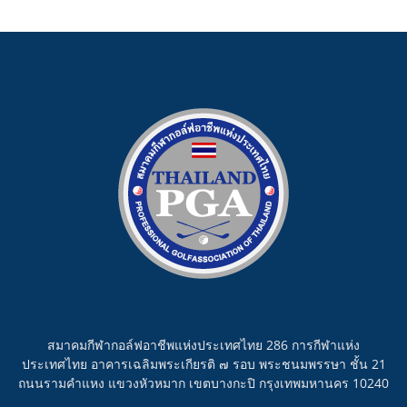
สมาคมกีฬากอล์ฟอาชีพแห่งประเทศไทย 286 การกีฬาแห่ง
ประเทศไทย อาคารเฉลิมพระเกียรติ ๗ รอบ พระชนมพรรษา ชั้น 21
ถนนรามคำแหง แขวงหัวหมาก เขตบางกะปิ กรุงเทพมหานคร 10240