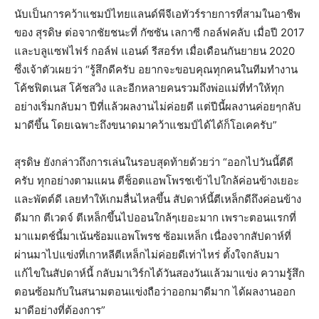
นับเป็นการคว้าแชมป์ไทยแลนด์พีจีเอทัวร์รายการที่สามในอาชีพ
ของ สุรดิษ ต่อจากชัยชนะที่ กัซซัน เลกาซี กอล์ฟคลับ เมื่อปี 2017
และบลูแซฟไฟร์ กอล์ฟ แอนด์ รีสอร์ท เมื่อเดือนกันยายน 2020
ซึ่งเจ้าตัวเผยว่า “รู้สึกดีครับ อยากจะขอบคุณทุกคนในทีมทำงาน
โค้ชฟิตเนส โค้ชสวิง และอีกหลายคนรวมถึงพ่อแม่ที่ทำให้ทุก
อย่างเริ่มกลับมา ปีที่แล้วผลงานไม่ค่อยดี แต่ปีนี้ผลงานค่อยๆกลับ
มาดีขึ้น โดยเฉพาะถึงขนาดมาคว้าแชมป์ได้ได้ก็โอเคครับ”
สุรดิษ ยังกล่าวถึงการเล่นในรอบสุดท้ายด้วยว่า “ออกไปวันนี้ตีดี
ครับ ทุกอย่างตามแผน ตีช็อตแอพโพรชเข้าไปใกล้ค่อนข้างเยอะ
และพัตต์ดี เลยทำให้เกมลื่นไหลขึ้น สัปดาห์นี้ตีเหล็กดีถึงค่อนข้าง
ดีมาก ตีเวดจ์ ตีเหล็กขึ้นไปออนใกล้ๆเยอะมาก เพราะตอนแรกที่
มาแมตช์นี้มาเน้นซ้อมแอพโพรช ซ้อมเหล็ก เนื่องจากสัปดาห์ที่
ผ่านมาไปแข่งที่เกาหลีตีเหล็กไม่ค่อยดีเท่าไหร่ ตั้งใจกลับมา
แก้ไขในสัปดาห์นี้ กลับมาเวิร์กได้วันสองวันแล้วมาแข่ง ความรู้สึก
ตอนซ้อมกับในสนามตอนแข่งถือว่าออกมาดีมาก ได้ผลงานออก
มาดีอย่างที่ต้องการ”