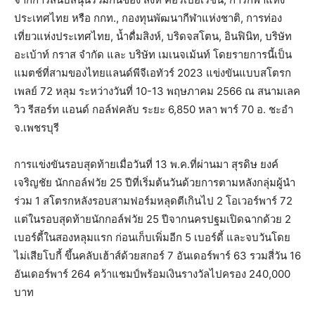
ประเทศไทย หรือ กกท., กองทุนพัฒนากีฬาแห่งชาติ, การท่อง
เที่ยวแห่งประเทศไทย, น้ำดื่มสิงห์, บริดจสโตน, อินฟินิท, บริษัท
อะเบ้าท์ กราส จำกัด และ บริษัท เมเนจเม้นท์ โดยรายการนี้เป็น
แมตช์ที่สามของไทยแลนด์พีจีเอทัวร์ 2023 แข่งขันแบบสโตรก
เพลย์ 72 หลุม ระหว่างวันที่ 10-13 พฤษภาคม 2566 ณ สนามเลค
วิว รีสอร์ท แอนด์ กอล์ฟคลับ ระยะ 6,850 หลา พาร์ 70 อ. ชะอำ
จ.เพชรบุรี
การแข่งขันรอบสุดท้ายเมื่อวันที่ 13 พ.ค.ที่ผ่านมา สุรดิษ ยงค์
เจริญชัย นักกอล์ฟวัย 25 ปีที่เริ่มต้นวันด้วยการตามหลังกลุ่มผู้นำ
ร่วม 1 สโตรกหลังรอบสามฟอร์มหลุดตีเกินไป 2 โอเวอร์พาร์ 72
แต่ในรอบสุดท้ายนักกอล์ฟวัย 25 ปีจากนครปฐมเปิดฉากด้วย 2
เบอร์ดี้ในสองหลุมแรก ก่อนเก็บเพิ่มอีก 5 เบอร์ดี้ และจบวันโดย
ไม่เสียโบกี้ ขึ้นคลับเฮ้าส์ด้วยสกอร์ 7 อันเดอร์พาร์ 63 รวมสี่วัน 16
อันเดอร์พาร์ 264 คว้าแชมป์พร้อมเงินรางวัลไปครอง 240,000
บาท