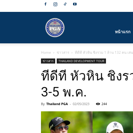
สมาคม
หน้าแรก
Home
ข่าวสาร
ทีดีที หัวหิน ชิงรวม 1 ล้าน 132 คน เ
กีฬา
ข่าวสาร
THAILAND DEVELOPMENT TOUR
ทีดีที หัวหิน ช
3-5 พ.ค.
กอล์ฟ
By
Thailand PGA
-
02/05/2023
244
อาชีพ