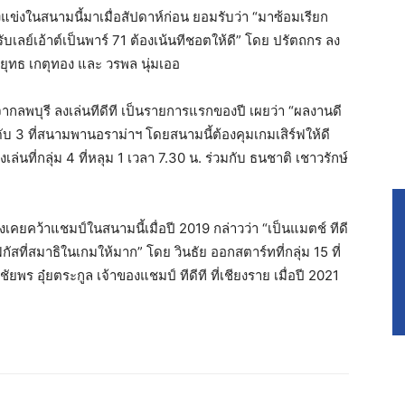
ลงแข่งในสนามนี้มาเมื่อสัปดาห์ก่อน ยอมรับว่า “มาซ้อมเรียก
ลย์เอ้าต์เป็นพาร์ 71 ต้องเน้นทีชอตให้ดี” โดย ปรัตถกร ลง
จอมยุทธ เกตุทอง และ วรพล นุ่มเออ
31 ปีจากลพบุรี ลงเล่นทีดีที เป็นรายการแรกของปี เผยว่า “ผลงานดี
ดับ 3 ที่สนามพานอราม่าฯ โดยสนามนี้ต้องคุมเกมเสิร์ฟให้ดี
งเล่นที่กลุ่ม 4 ที่หลุม 1 เวลา 7.30 น. ร่วมกับ ธนชาติ เชาวรักษ์
่งเคยคว้าแชมป์ในสนามนี้เมื่อปี 2019 กล่าวว่า “เป็นแมตช์ ทีดี
กัสที่สมาธิในเกมให้มาก” โดย วินธัย ออกสตาร์ทที่กลุ่ม 15 ที่
ัยพร อุ๋ยตระกูล เจ้าของแชมป์ ทีดีที ที่เชียงราย เมื่อปี 2021