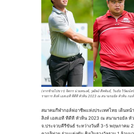
แห่ง
ประเทศไทย
(จากซ้ายไปขวา) จิตกร น่วมทนงค์, วุฒิพง์ สีหพันธ์, วินธัย วิวัฒน
รายการ สิงห์ เอสเอที ทีดีที หัวหิน 2023 ณ สนามรอยัล หัวหิน กอ
สมาคมกีฬากอล์ฟอาชีพแห่งประเทศไทย เดินหน้าจ
สิงห์ เอสเอที ทีดีที หัวหิน 2023 ณ สนามรอยัล 
จ.ประจวบคีรีขันธ์ ระหว่างวันที่ 3-5 พฤษภาคม 
ควอลิฟาย ร่วมแข่งขัน ชิงเงินรางวัลรวม 1 ล้านบ