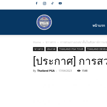
สมาคม
หน้าแรก
Home
ข่าวสาร
การสวมกางเกงขาสั้นในสัปดาห์การแข่
กีฬา
ข่าวสาร
ประกาศ
THAILAND PGA TOUR
THAILAND DEVE
[ประกาศ] การสว
By
Thailand PGA
-
17/04/2023
1548
กอล์ฟ
อาชีพ