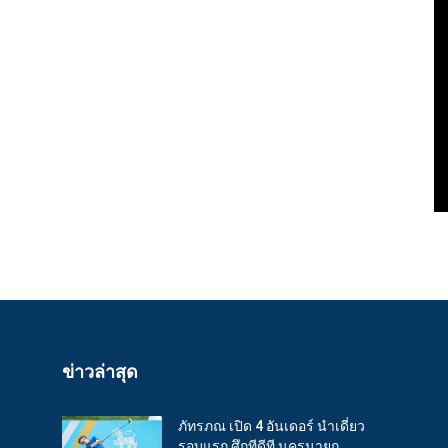
ข่าวล่าสุด
ภัทรภณ เปิด 4 อันเดอร์ นำเดี่ยว
รอบแรก ศึกทีดีที นครนายก