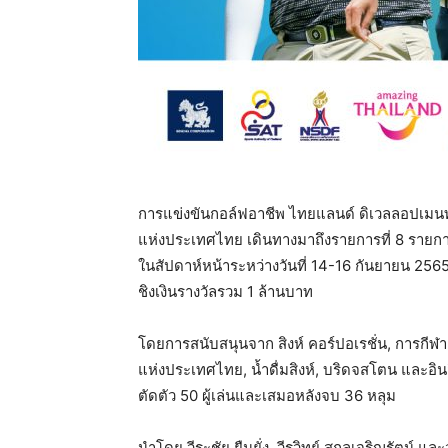
การแข่งขันกอล์ฟอาชีพ ไทยแลนด์ ดิเวลลอปเมนท์ 
แห่งประเทศไทย เดินทางมาถึงรายการที่ 8 รายก
ในสัปดาห์หน้าระหว่างวันที่ 14-16 กันยายน 256
ชิงเงินรางวัลรวม 1 ล้านบาท
โดยการสนับสนุนจาก สิงห์ คอร์ปอเรชั่น, การกีฬ
แห่งประเทศไทย, น้ำดื่มสิงห์, บริดจสโตน และอ
ตัดตัว 50 ผู้เล่นและเสมอหลังจบ 36 หลุม
นำโดย วีระชัย ยืนยั่ง, วีรวิทย์ สกุลเจริญรัตน์ แล