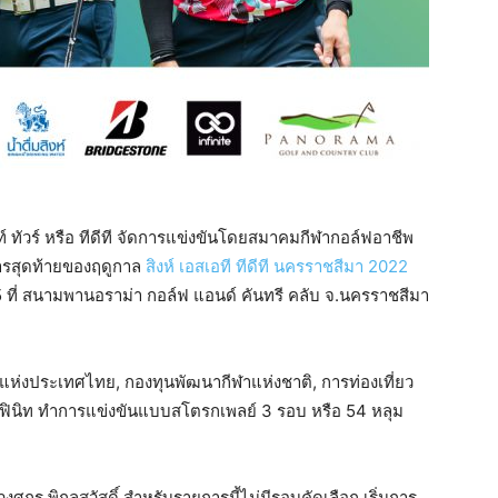
ทัวร์ หรือ ทีดีที จัดการแข่งขันโดยสมาคมกีฬากอล์ฟอาชีพ
ารสุดท้ายของฤดูกาล
สิงห์ เอสเอที ทีดีที นครราชสีมา 2022
5 ที่ สนามพานอราม่า กอล์ฟ แอนด์ คันทรี คลับ จ.นครราชสีมา
าแห่งประเทศไทย, กองทุนพัฒนากีฬาแห่งชาติ, การท่องเที่ยว
ินฟินิท ทำการแข่งขันแบบสโตรกเพลย์ 3 รอบ หรือ 54 หลุม
ะวงศกร พิกุลสวัสดิ์ สำหรับรายการนี้ไม่มีรอบคัดเลือก เริ่มการ