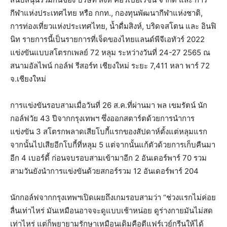
กีฬาแห่งประเทศไทย หรือ กกท., กองทุนพัฒนากีฬาแห่งชาติ,
การท่องเที่ยวแห่งประเทศไทย, น้ำดื่มสิงห์, บริดจสโตน และ อินฟิ
นิท รายการนี้เป็นรายการที่เจ็ดของไทยแลนด์พีจีเอทัวร์ 2022
แข่งขันแบบสโตรกเพลย์ 72 หลุม ระหว่างวันที่ 24-27 2565 ณ
สนามอัลไพน์ กอล์ฟ รีสอร์ท เชียงใหม่ ระยะ 7,411 หลา พาร์ 72
จ.เชียงใหม่
การแข่งขันรอบสามเมื่อวันที่ 26 ส.ค.ที่ผ่านมา พล เขมรัตน์ นัก
กอล์ฟวัย 43 ปีจากกรุงเทพฯ ซึ่งออกสตาร์ตด้วยการนำการ
แข่งขัน 3 สโตรกพลาดเสียโบกี้แรกของสัปดาห์ตั้งแต่หลุมแรก
จากนั้นไปเสียอีกโบกี้ที่หลุม 5 แต่จากนั้นแก้ตัวด้วยการเก็บคืนมา
อีก 4 เบอร์ดี้ ก่อนจบรอบสามเข้ามาอีก 2 อันเดอร์พาร์ 70 รวม
สามวันยังนำการแข่งขันด้วยสกอร์รวม 12 อันเดอร์พาร์ 204
นักกอล์ฟจากกรุงเทพฯเปิดเผยถึงเกมรอบสามว่า “ช่วงแรกไม่ค่อย
ลื่นเท่าไหร่ มันเหมือนอาจจะดูแบบเช้าหน่อย ดูร่างกายมันไม่สด
เท่าไหร่ แต่ก็พยายามรักษาเหมือนเดิมคือตีแฟร์เวย์กรีนให้ได้