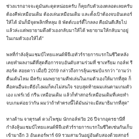
ช่วงแรกอาจจะดูมันสะดุดหน่อยครับ ก็คุยกับตัวเองตลอดเลยครับ
ต้องคีฟเหมือนเดิม ต้องเล่นเหมือนเดิม และตั้งเป้าต้องจบอันเดอร์
ให้ได้ มันก็มีจุดพลิกที่หลุม 8 พัตต์เบอร์ดี้ไกลลง คือมันตีเสียไป
แล้วล่ะแต่พยายามดึงตัวเองกลับมาให้ได้ พยายามให้กลับมาอยู่
ในเกมตัวเองให้ได้”
พลที่กำลังลุ้นแชมป์ไทยแลนด์พีจีเอทัวร์รายการแรกในชีวิตหลัง
เคยทำผลงานดีที่สุดคือการจบอันดับสามร่วมที่ ชาเทรียม กอล์ฟ รี
สอร์ต สอยดาว เมื่อปี 2019 กล่าวถึงการลุ้นแชมป์แรกว่า “ถามว่า
ตื่นเต้นไหม มีครับ ผมพยายามคีฟเล่นในเกมตัวเองให้มากที่สุด ก็
คือคนอื่นจะตียังไงผมก็คงไม่สนใจ รอบสุดท้ายผมเล่นตามเกมตัว
เอง แฟร์เวย์ กรีน เหมือนเดิม แล้วก็ทำสกอร์เหมือนเดิมที่เคยทำ
จบเกมค่อยว่ากัน ผมว่าถ้าทำตรงนี้ได้มันน่าจะมีสมาธิมากที่สุด”
ทางด้าน จาตุรนต์ ดวงไพชุม นักกอล์ฟวัย 26 ปีจากอุดรธานีที่
กำลังลุ้นแชมป์ไทยแลนด์พีจีเอทัวร์รายการแรกในชีวิตเช่นกันเก็บ
เข้ามาอีก 3 อันเดอร์พาร์ 69 รวมสามวันอยู่อันดับสองด้วยสกอร์