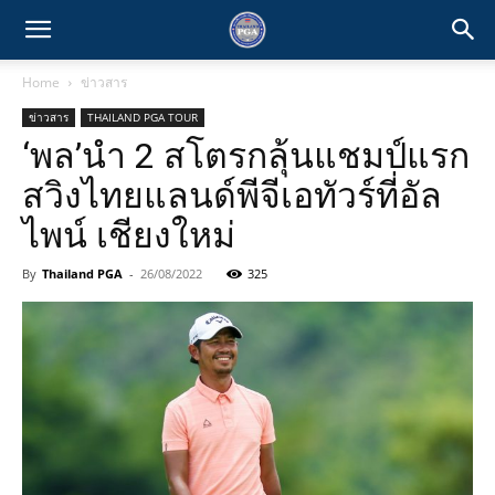
Home
ข่าวสาร
ข่าวสาร
THAILAND PGA TOUR
‘พล’นำ 2 สโตรกลุ้นแชมป์แรก
สวิงไทยแลนด์พีจีเอทัวร์ที่อัล
ไพน์ เชียงใหม่
By
Thailand PGA
-
26/08/2022
325