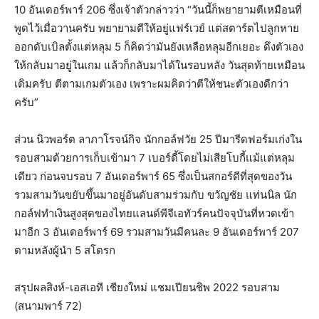
10 อันเดอร์พาร์ 206 ซึ่งเจ้าตัวกล่าวว่า “วันนี้ก็พยายามตีเหมือนที่
พูดไว้เมื่อวานครับ พยายามตีให้อยู่แฟร์เวย์ แต่สตาร์ตไปลูกหาย
ออกดับเบิลตั้งแต่หลุม 5 ก็คิดว่ามันยังเหลือหลุมอีกเยอะ ดึงตัวเอง
ให้กลับมาอยู่ในเกม แล้วก็กลับมาได้ในรอบหลัง วันสุดท้ายเหมือน
เดิมครับ ตีตามเกมตัวเอง เพราะผมคิดว่าตีให้ชนะตัวเองดีกว่า
ครับ”
ส่วน นิวพอร์ต ลาภาโรจน์กิจ นักกอล์ฟวัย 25 ปีมารีดฟอร์มเก่งใน
รอบสามด้วยการเก็บเข้ามา 7 เบอร์ดี้โดยไม่เสียโบกี้แม้แต่หลุม
เดียว ก่อนจบรอบ 7 อันเดอร์พาร์ 65 ซึ่งเป็นสกอร์ดีที่สุดของวัน
รวมสามวันขยับขึ้นมาอยู่อันดับสามร่วมกับ ขวัญชัย แท่นนิล นัก
กอล์ฟทำเงินสูงสุดของไทยแลนด์พีจีเอทัวร์คนปัจจุบันที่หวดเข้า
มาอีก 3 อันเดอร์พาร์ 69 รวมสามวันมีคนละ 9 อันเดอร์พาร์ 207
ตามหลังผู้นำ 5 สโตรก
สรุปผลสิงห์-เอสเอที เชียงใหม่ แชมเปียนชิพ 2022 รอบสาม
(สนามพาร์ 72)