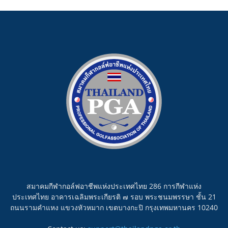
สมาคมกีฬากอล์ฟอาชีพแห่งประเทศไทย 286 การกีฬาแห่ง
ประเทศไทย อาคารเฉลิมพระเกียรติ ๗ รอบ พระชนมพรรษา ชั้น 21
ถนนรามคำแหง แขวงหัวหมาก เขตบางกะปิ กรุงเทพมหานคร 10240