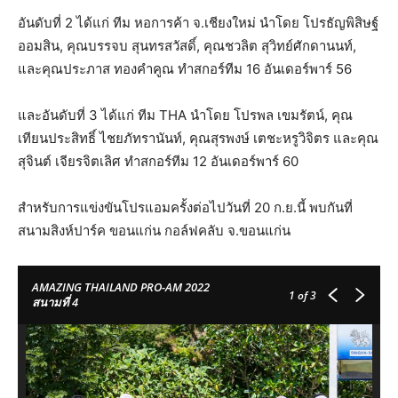
อันดับที่ 2 ได้แก่ ทีม หอการค้า จ.เชียงใหม่ นำโดย โปรธัญพิสิษฐ์
ออมสิน, คุณบรรจบ สุนทรสวัสดิ์, คุณชวลิต สุวิทย์ศักดานนท์,
และคุณประภาส ทองคำคูณ ทำสกอร์ทีม 16 อันเดอร์พาร์ 56
และอันดับที่ 3 ได้แก่ ทีม THA นำโดย โปรพล เขมรัตน์, คุณ
เทียนประสิทธิ์ ไชยภัทรานันท์, คุณสุรพงษ์ เตชะหรูวิจิตร และคุณ
สุจินต์ เจียรจิตเลิศ ทำสกอร์ทีม 12 อันเดอร์พาร์ 60
สำหรับการแข่งขันโปรแอมครั้งต่อไปวันที่ 20 ก.ย.นี้ พบกันที่
สนามสิงห์ปาร์ค ขอนแก่น กอล์ฟคลับ จ.ขอนแก่น
AMAZING THAILAND PRO-AM 2022
1
of 3
สนามที่ 4