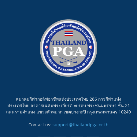
สมาคมกีฬากอล์ฟอาชีพแห่งประเทศไทย 286 การกีฬาแห่ง
ประเทศไทย อาคารเฉลิมพระเกียรติ ๗ รอบ พระชนมพรรษา ชั้น 21
ถนนรามคำแหง แขวงหัวหมาก เขตบางกะปิ กรุงเทพมหานคร 10240
Contact us:
support@thailandpga.or.th