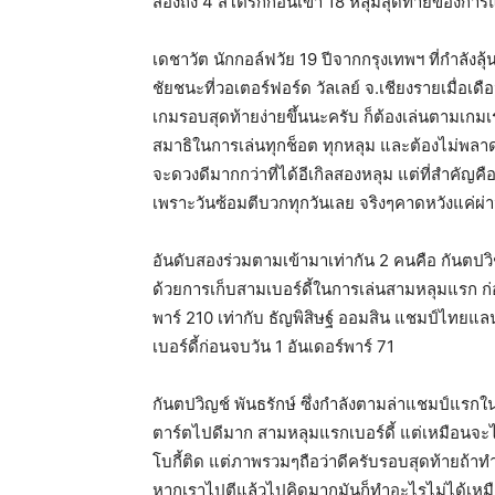
สองถึง 4 สโตรกก่อนเข้า 18 หลุมสุดท้ายของการแ
เดชาวัต นักกอล์ฟวัย 19 ปีจากกรุงเทพฯ ที่กำลังล
ชัยชนะที่วอเตอร์ฟอร์ด วัลเลย์ จ.เชียงรายเมื่อเด
เกมรอบสุดท้ายง่ายขึ้นนะครับ ก็ต้องเล่นตามเกมเรา
สมาธิในการเล่นทุกช็อต ทุกหลุม และต้องไม่พลาด
จะดวงดีมากกว่าที่ได้อีเกิลสองหลุม แต่ที่สำคัญค
เพราะวันซ้อมตีบวกทุกวันเลย จริงๆคาดหวังแค่ผ่าน
อันดับสองร่วมตามเข้ามาเท่ากัน 2 คนคือ กันตปวิ
ด้วยการเก็บสามเบอร์ดี้ในการเล่นสามหลุมแรก ก่
พาร์ 210 เท่ากับ ธัญพิสิษฐ์​ ออมสิน แชมป์ไทยแลน
เบอร์ดี้ก่อนจบวัน 1 อันเดอร์พาร์ 71
กันตปวิญช์ พันธรักษ์ ซึ่งกำลังตามล่าแชมป์แรกใน
ตาร์ตไปดีมาก สามหลุมแรกเบอร์ดี้ แต่เหมือนจะไ
โบกี้ติด แต่ภาพรวมๆถือว่าดีครับรอบสุดท้ายถ้าทำ
หากเราไปตีแล้วไปคิดมากมันก็ทำอะไรไม่ได้เหมื