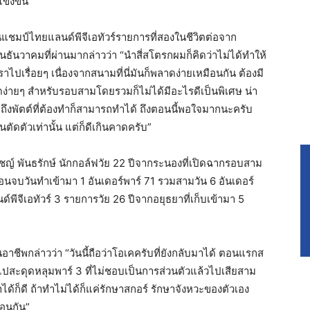
ข่งขัน
ุ้นแชมป์ไทยแลนด์พีจีเอทัวร์รายการที่สองในชีวิตต่อจาก
ือนธันวาคมที่ผ่านมากล่าวว่า “นำสี่สโตรกผมก็คิดว่าไม่ได้ทำให้
ไปเรื่อยๆ เนื่องจากสนามที่นี่มันก็พลาดง่ายเหมือนกัน ต้องมี
ง่ายๆ สำหรับรอบสามโดยรวมก็ไม่ได้มีอะไรดีเป็นพิเศษ น่า
ือถึงพัตต์ที่ต้องทำก็สามารถทำได้ ถึงตอนนี้พอใจมากนะครับ
ตัดตัวเท่านั้น แต่ก็ดีเกินคาดครับ”
ชญ์ พันธรักษ์​ นักกอล์ฟวัย 22 ปีจากระนองที่เปิดฉากรอบสาม
อนจบวันทำเข้ามา 1 อันเดอร์พาร์ 71 รวมสามวัน 6 อันเดอร์
ด์พีจีเอทัวร์ 3 รายการวัย 26 ปีจากอยุธยาที่เก็บเข้ามา 5
อาชีพกล่าวว่า “วันนี้ถือว่าโอเคครับที่ยังกลับมาได้ ตอนแรกส
ปสะดุดหลุมพาร์ 3 ที่ไม่ชอบเป็นการส่วนตัวแล้วไปเสียสาม
ได้ก็ดี ถ้าทำไม่ได้ก็แค่รักษาสกอร์ รักษาจังหวะของตัวเอง
อนกัน”