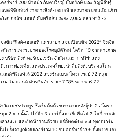
ดอร์พาร์ 206 นำหน้า กันตปวิชญ์ พันธรักษ์ และ ธัญพิสิษฐ์
ด์พีจีเอทัวร์ รายการสิงห์-เอสเอที นครนายก แชมเปียนชิพ
โงก กอล์ฟ แอนด์ คันทรีคลับ ระยะ 7,085 หลา พาร์ 72
ขัน “สิงห์-เอสเอที นครนายก แชมเปียนชิพ 2022” ชิงเงิน
องกันการแพร่ระบาดของโรคอุบัติใหม่ โควิด-19 จากทางภาค
อง บริษัท สิงห์ คอร์เปอเรชั่น จำกัด และ การกีฬาแห่ง
, การท่องเที่ยวแห่งประเทศไทย, น้ำดื่มสิงห์, บริดจสโตน
แลนด์พีจีเอทัวร์ 2022 แข่งขันแบบสโตรกเพลย์ 72 หลุม
 กอล์ฟ แอนด์ คันทรีคลับ ระยะ 7,085 หลา พาร์ 72
ชาวัต เพชรประยูร ซึ่งเริ่มต้นด้วยการตามหลังผู้นำ 2 สโตรก
ุม 2 จากนั้นไปได้อีก 3 เบอร์ดี้และเสียคืนไป 3 โบกี้ กระทั่ง
หลาลงไป และปิดท้ายวันด้วยเบอร์ดี้พัตต์ระยะ 4 ฟุตบนกรีน
ไปรั้งจ่าฝูงด้วยสกอร์รวม 10 อันเดอร์พาร์ 206 ทิ้งห่างอันดับ