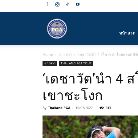
สมาคม
หน้าแรก
Home
ข่าวสาร
‘เดชาวัต’นำ 4 สโตรก ศึกไทยแลนด์พีจี
กีฬา
ข่าวสาร
THAILAND PGA TOUR
‘เดชาวัต’นำ 4 ส
เขาชะโงก
กอล์ฟ
By
Thailand PGA
-
16/07/2022
243
อาชีพ