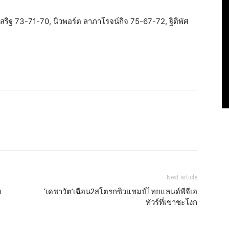
สริฐ 73-71-70, นิวพอร์ต ลาภาโรจน์กิจ 75-67-72, ฐิติพัศ
Next article
บ
‘เดชาวัต’เฉือน2สโตรกซิวแชมป์ไทยแลนด์พีจีเอ
ทัวร์ที่เขาชะโงก