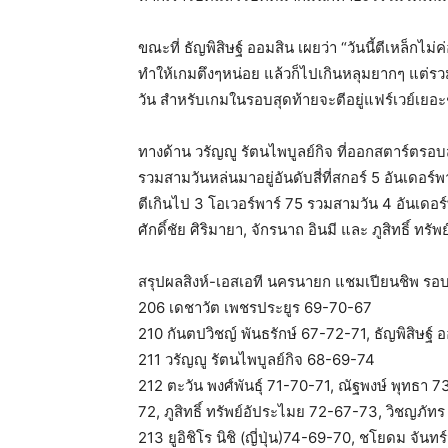
ขณะที่ ธัญพิสิษฐ์ ออมสิน เผยว่า “วันนี้ตีเหล็กไม่
ทำให้เกมตึงๆหน่อย แล้วก็ไปเกินหลุมยากๆ แต่รวม
วัน สำหรับเกมในรอบสุดท้ายจะตีอยู่แฟร์เวย์เยอะ
ทางด้าน วรัญญู รัตนไพบูลย์กิจ ที่ออกสตาร์ตรอ
รวมสามวันหล่นมาอยู่อันดับสี่ที่สกอร์ 5 อันเดอร์
ตีเกินไป 3 โอเวอร์พาร์ 75 รวมสามวัน 4 อันเดอร์พา
ศักดิ์ชัย ศิริมายา, จักรนาถ อินมี และ ภูสิทธิ์ ทรั
สรุปผลสิงห์-เอสเอที นครนายก แชมเปียนชิพ รอ
206 เดชาวัต เพชรประยูร 69-70-67
210 กันตปวิชญ์​ พันธรักษ์ 67-72-71, ธัญพิสิษฐ์
211 วรัญญู รัตนไพบูลย์กิจ 68-69-74
212 ตะวัน พงศ์พันธุ์ 71-70-71, ณัฐพงษ์ พุทธา 7
72, ภูสิทธิ์ ทรัพย์อัประไมย 72-67-73, วิชญภัท
213 ยูอิชิโร นิชิ (ญี่ปุ่น)​74-69-70, ชโยดม จั