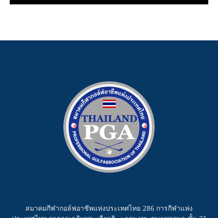
สมาคมกีฬากอล์ฟอาชีพแห่งประเทศไทย 286 การกีฬาแห่ง