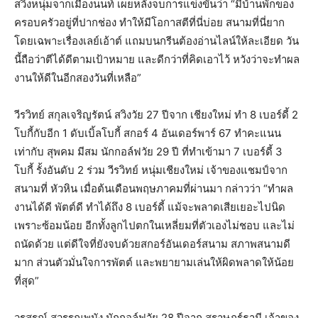
สวิงหนุ่มจากเมืองนนท์ เผยหลังจบการแข่งขันว่า “มีบ้านพักของ
ครอบครัวอยู่ที่ปากช่อง ทำให้มีโอกาสตีที่นี่บ่อย สนามที่นี่ยาก
โดยเฉพาะเรื่องเลย์เอ้าต์ แถมบนกรีนต้องอ่านไลน์ให้ละเอียด วัน
นี้ถือว่าตีได้ดีตามเป้าหมาย และดีกว่าที่คิดเอาไว้ หวังว่าจะทำผล
งานให้ดีในอีกสองวันที่เหลือ”
วีรวิทย์ สกุลเจริญรัตน์ สวิงวัย 27 ปีจาก เชียงใหม่ ทำ 8 เบอร์ดี้ 2
โบกี้กับอีก 1 ดับเบิ้ลโบกี้ สกอร์ 4 อันเดอร์พาร์ 67 ทำคะแนน
เท่ากับ สุพคม มีสม นักกอล์ฟวัย 29 ปี ที่ทำเข้ามา 7 เบอร์ดี้ 3
โบกี้ รั้งอันดับ 2 ร่วม วีรวิทย์ หนุ่มเชียงใหม่ เจ้าของแชมป์จาก
สนามที่ หัวหิน เมื่อต้นเดือนพฤษภาคมที่ผ่านมา กล่าวว่า “ทำผล
งานได้ดี พัตต์ดี ทำได้ถึง 8 เบอร์ดี้ แม้จะพลาดเสียเยอะไปนิด
เพราะซ้อมน้อย อีกทั้งลูกไปตกในเหลี่ยมที่ตัวเองไม่ชอบ และไม่
ถนัดด้วย แต่ดีใจที่ยังจบด้วยสกอร์อันเดอร์สนาม สภาพสนามดี
มาก ส่วนตัวมั่นใจการพัตต์ และพยายามเล่นให้ผิดพลาดให้น้อย
ที่สุด”
วรสรณ์ สุวรรณพนัง นักกอล์ฟวัย 28 ปีจาก สุราษฏร์ธานี เจ้าของ