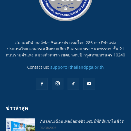
สมาคมกีฬากอล์ฟอาชีพแห่งประเทศไทย 286 การกีฬาแห่ง
ประเทศไทย อาคารเฉลิมพระเกียรติ ๗ รอบ พระชนมพรรษา ชั้น 21
ถนนรามคำแหง แขวงหัวหมาก เขตบางกะปิ กรุงเทพมหานคร 10240
Contact us:
support@thailandpga.or.th
ข่าวล่าสุด
ภัทรภณเฉือนเพลย์ออฟซิวแชมป์ทีดีทีแรกในชีวิต
07/08/2026