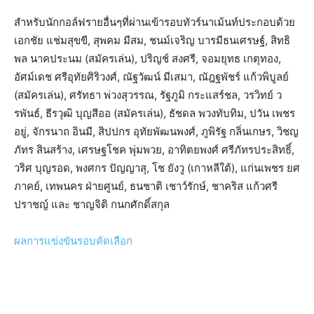
สำหรับนักกอล์ฟรายอื่นๆที่ผ่านเข้ารอบทัวร์นาเม้นท์ประกอบด้วย
เอกชัย แช่มสุขขี, สุพคม มีสม, ชนม์เจริญ บารมีธนเศรษฐ์, สิทธิ
พล นาคประนม (สมัครเล่น), ปริญช์ สงศรี, จอมยุทธ เกตุทอง,
อัศม์เดช ศรีอุทัยศิริวงศ์, ณัฐวัฒน์ มีเสมา, ณัฎฐพัชร์ แก้วพิบูลย์
(สมัครเล่น), ศรัทธา พ่วงสุวรรณ, รัฐภูมิ กระแสร์ชล, วรวิทย์ ว
รพันธ์, ธีรวุฒิ บุญสีออ (สมัครเล่น), ธัชดล พวงทับทิม, ปวัน เพชร
อยู่, จักรนาถ อินมี, สิปปกร อุทัยพัฒนพงศ์, ภูพิรัฐ กลิ่นเกษร, วิชญ
ภัทร สินสร้าง, เศรษฐโชค พุ่มพวย, อาทิตยพงศ์ ศรีภัทรประสิทธิ์,
วริศ บุญรอด, พงศกร ปัญญาสุ, โช ยังวู (เกาหลีใต้), แก่นเพชร ยศ
ภาคย์, เทพนคร ฝ่ายศูนย์, ธนชาติ เชาว์รักษ์, ชาคริส แก้วศรี
ปราชญ์ และ ชาญจิติ กนกศักดิ์สกุล
ผลการแข่งขันรอบคัดเลือก