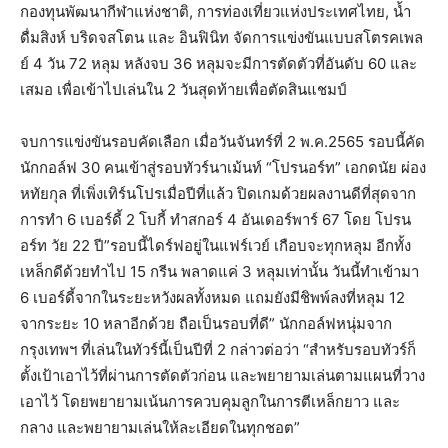
กองทุนพัฒนากีฬาแห่งชาติ, การท่องเที่ยวแห่งประเทศไทย, น้ำ
ดื่มสิงห์ บริดจสโตน และ อินฟินิท จัดการแข่งขันแบบสโตรคเพล
ย์ 4 วัน 72 หลุม หลังจบ 36 หลุมจะมีการตัดตัวที่อันดับ 60 และ
เสมอ เพื่อเข้าไปเล่นใน 2 วันสุดท้ายเพื่อตัดสินแชมป์
จบการแข่งขันรอบคัดเลือก เมื่อวันจันทร์ที่ 2 พ.ค.2565 รอบนี้คัด
นักกอล์ฟ 30 คนเข้าสู่รอบทัวร์นาเม้นท์ “โปรนอร์ท” เอกดนัย ผ่อง
หทัยกุล ที่เพิ่งเทิร์นโปรเมื่อปีที่แล้ว ปิดเกมด้วยผลงานดีที่สุดจาก
การทำ 6 เบอร์ดี้ 2 โบกี้ ทำสกอร์ 4 อันเดอร์พาร์ 67 โดย โปรน
อร์ท วัย 22 ปี”รอบนี้ไดร์ฟอยู่ในแฟร์เวย์ เกือบจะทุกหลุม อีกทั้ง
เหล็กดีด้วยทำไป 15 กรีน พลาดแค่ 3 หลุมเท่านั้น วันนี้ทำเข้ามา
6 เบอร์ดี้จากในระยะหวังผลทั้งหมด แถมยังมีชิพพ์ลงที่หลุม 12
จากระยะ 10 หลาอีกด้วย ถือเป็นรอบที่ดี” นักกอล์ฟหนุ่มจาก
กรุงเทพฯ ที่เล่นในทัวร์นี้เป็นปีที่ 2 กล่าวต่อว่า “สำหรับรอบทัวร์ก็
ตั้งเป้าเอาไว้ที่ผ่านการตัดตัวก่อน และพยายามเล่นตามแผนที่วาง
เอาไว้ โดยพยายามเน้นการควบคุมลูกในการตีเหล็กยาว และ
กลาง และพยายามเล่นให้ละเอียดในทุกชอต”