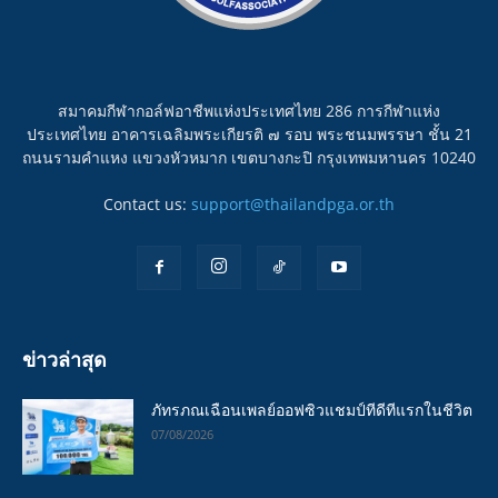
สมาคมกีฬากอล์ฟอาชีพแห่งประเทศไทย 286 การกีฬาแห่ง
ประเทศไทย อาคารเฉลิมพระเกียรติ ๗ รอบ พระชนมพรรษา ชั้น 21
ถนนรามคำแหง แขวงหัวหมาก เขตบางกะปิ กรุงเทพมหานคร 10240
Contact us:
support@thailandpga.or.th
ข่าวล่าสุด
ภัทรภณเฉือนเพลย์ออฟซิวแชมป์ทีดีทีแรกในชีวิต
07/08/2026