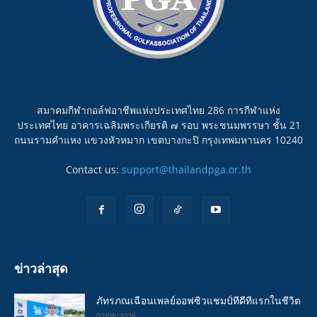
สมาคมกีฬากอล์ฟอาชีพแห่งประเทศไทย 286 การกีฬาแห่ง
ประเทศไทย อาคารเฉลิมพระเกียรติ ๗ รอบ พระชนมพรรษา ชั้น 21
ถนนรามคำแหง แขวงหัวหมาก เขตบางกะปิ กรุงเทพมหานคร 10240
Contact us:
support@thailandpga.or.th
ข่าวล่าสุด
ภัทรภณเฉือนเพลย์ออฟซิวแชมป์ทีดีทีแรกในชีวิต
07/08/2026