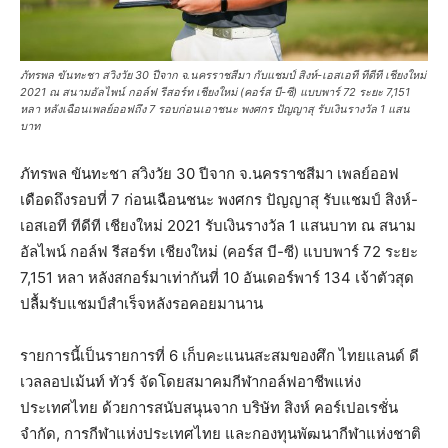
ภัทรพล ขันทะชา สวิงวัย 30 ปีจาก จ.นครราชสีมา กับแชมป์ สิงห์-เอสเอที ทีดีที เชียงใหม่
2021 ณ สนามอัลไพน์ กอล์ฟ รีสอร์ท เชียงใหม่ (คอร์ส บี-ซี) แบบพาร์ 72 ระยะ 7,151
หลา หลังเฉือนเพลย์ออฟถึง 7 รอบก่อนเอาชนะ พงศกร ปัญญาสุ รับเงินรางวัล 1 แสน
บาท
ภัทรพล ขันทะชา สวิงวัย 30 ปีจาก จ.นครราชสีมา เพลย์ออฟ
เดือดถึงรอบที่ 7 ก่อนเฉือนชนะ พงศกร ปัญญาสุ รับแชมป์ สิงห์-
เอสเอที ทีดีที เชียงใหม่ 2021 รับเงินรางวัล 1 แสนบาท ณ สนาม
อัลไพน์ กอล์ฟ รีสอร์ท เชียงใหม่ (คอร์ส บี-ซี) แบบพาร์ 72 ระยะ
7,151 หลา หลังสกอร์มาเท่ากันที่ 10 อันเดอร์พาร์ 134 เจ้าตัวสุด
ปลื้มรับแชมป์สำเร็จหลังรอคอยมานาน
รายการนี้เป็นรายการที่ 6 เก็บคะแนนสะสมของศึก ไทยแลนด์ ดี
เวลลอปเม้นท์ ทัวร์ จัดโดยสมาคมกีฬากอล์ฟอาชีพแห่ง
ประเทศไทย ด้วยการสนับสนุนจาก บริษัท สิงห์ คอร์เปอเรชั่น
จำกัด, การกีฬาแห่งประเทศไทย และกองทุนพัฒนากีฬาแห่งชาติ