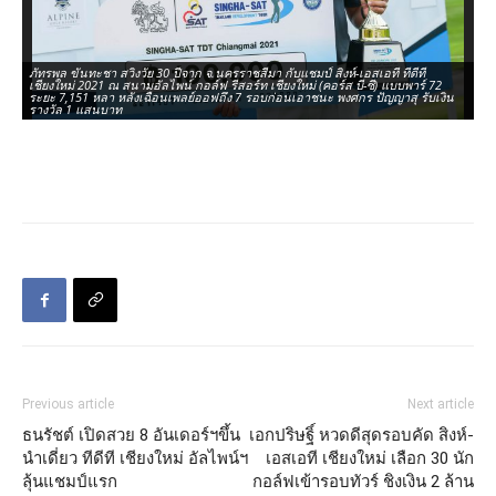
ภัทรพล ขันทะชา สวิงวัย 30 ปีจาก จ.นครราชสีมา กับแชมป์ สิงห์-เอสเอที ทีดีที
ภั
เชียงใหม่ 2021 ณ สนามอัลไพน์ กอล์ฟ รีสอร์ท เชียงใหม่ (คอร์ส บี-ซี) แบบพาร์ 72
เช
ระยะ 7,151 หลา หลังเฉือนเพลย์ออฟถึง 7 รอบก่อนเอาชนะ พงศกร ปัญญาสุ รับเงิน
ระ
รางวัล 1 แสนบาท
รา
Previous article
Next article
ธนรัชต์ เปิดสวย 8 อันเดอร์ฯขึ้น
เอกปริษฐิ์ หวดดีสุดรอบคัด สิงห์-
นำเดี่ยว ทีดีที เชียงใหม่ อัลไพน์ฯ
เอสเอที เชียงใหม่ เลือก 30 นัก
ลุ้นแชมป์แรก
กอล์ฟเข้ารอบทัวร์ ชิงเงิน 2 ล้าน