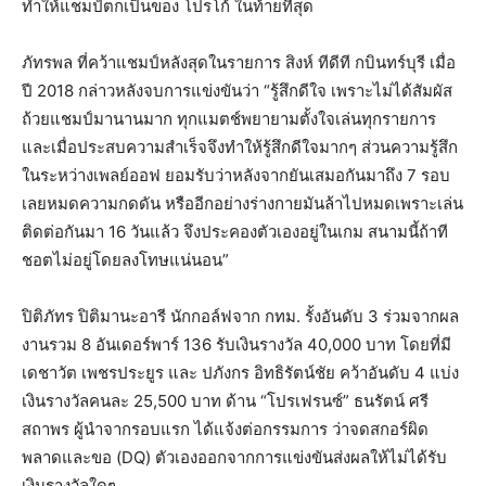
ทำให้แชมป์ตกเป็นของ โปรโก้ ในท้ายที่สุด
ภัทรพล ที่คว้าแชมป์หลังสุดในรายการ สิงห์ ทีดีที กบินทร์บุรี เมื่อ
ปี 2018 กล่าวหลังจบการแข่งขันว่า “รู้สึกดีใจ เพราะไม่ได้สัมผัส
ถ้วยแชมป์มานานมาก ทุกแมตช์พยายามตั้งใจเล่นทุกรายการ
และเมื่อประสบความสำเร็จจึงทำให้รู้สึกดีใจมากๆ ส่วนความรู้สึก
ในระหว่างเพลย์ออฟ ยอมรับว่าหลังจากยันเสมอกันมาถึง 7 รอบ
เลยหมดความกดดัน หรืออีกอย่างร่างกายมันล้าไปหมดเพราะเล่น
ติดต่อกันมา 16 วันแล้ว จึงประคองตัวเองอยู่ในเกม สนามนี้ถ้าที
ชอตไม่อยู่โดยลงโทษแน่นอน”
ปิติภัทร ปิติมานะอารี นักกอล์ฟจาก กทม. รั้งอันดับ 3 ร่วมจากผล
งานรวม 8 อันเดอร์พาร์ 136 รับเงินรางวัล 40,000 บาท โดยที่มี
เดชาวัต เพชรประยูร และ ปภังกร อิทธิรัตน์ชัย คว้าอันดับ 4 แบ่ง
เงินรางวัลคนละ 25,500 บาท ด้าน “โปรเฟรนซ์” ธนรัตน์ ศรี
สถาพร ผู้นำจากรอบแรก ได้แจ้งต่อกรรมการ ว่าจดสกอร์ผิด
พลาดและขอ (DQ) ตัวเองออกจากการแข่งขันส่งผลให้ไม่ได้รับ
เงินรางวัลใดๆ