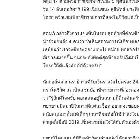
หลุม 17 ตามด้วยการเซฟพาร์ระยะ 5 ฟุตบนกรีนห
วัน 14 อันเดอร์พาร์ 199 เฉือนชนะ สุธีพัทธ์ ประที
โตรก คว้าแชมป์อาชีพรายการที่สองในชีวิตแต่เป
สดมภ์ กล่าวถึงการแข่งขันในรอบสุดท้ายที่ค่อนข้
นำร่วมกันถึง 4 คนว่า “ก็เห็นสถานการณ์เกือบตลอ
เหมือนว่าเราจะตีประคองเยอะไปหน่อย พอสกอร์กล
ตีเข้าธงมากขึ้น จนกระทั่งพัตต์สุดท้ายครับถึงมั
โตรกให้ดีแล้วพัตต์ดีด้วยครับ”
นักกอล์ฟจากนราธิวาสที่รับเงินรางวัลไปครอง 
แรกในชีวิต แต่เป็นแชมป์อาชีพรายการที่สองต่อจ
ว่า “รู้สึกดีใจครับ ตอนเล่นอยู่ในสนามก็ตื่นเต
พยายามมีสมาธิในการตีแต่ละช็อต อยากจะขอบคุณคุ
สนับสนุนมาตั้งแต่เด็กๆ เวลาที่ผมท้อก็ใช้กำลังใจ
ล่าสุดก็เมื่อปี 2019 เพิ่มความมั่นใจให้กับตัวเองด
แชมป์ไทยแลนด์พีจีเอทัวร์คนล่าสุดยังได้กล่าวถึ