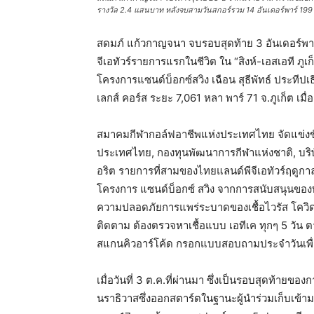
รางวัล 2.4 แสนบาท หลังจบสามวันสกอร์รวม 14 อันเดอร์พาร์ 199 ที่
สดมภ์ แก้วกาญจนา จบรอบสุดท้าย 3 อันเดอร์พาร
จีเอทัวร์รายการแรกในชีวิต ใน “สิงห์-เอสเอที ภูเ
โครงการแซนด์บ็อกซ์สวิง เฉือน สุธีพัทธ์ ​ประทีปเ
เลกส์ คอร์ส ระยะ 7,061 หลา พาร์ 71 จ.ภูเก็ต เมื่
สมาคมกีฬากอล์ฟอาชีพแห่งประเทศไทย จัดแข่งขั
ประเทศไทย, กองทุนพัฒนาการกีฬาแห่งชาติ, บริษั
อริต รายการที่สามของไทยแลนด์พีจีเอทัวร์ฤดูกาล
โครงการ แซนด์บ็อกซ์ สวิง จากการสนับสนุนของท
ความปลอดภัยการแพร่ระบาดของเชื้อไวรัส โควิด-
ติดตาม ต้องตรวจหาเชื้อแบบ เอทีเค ทุกๆ 5 วัน ต
สแกนคิวอาร์โค้ด กรอกแบบสอบถามประจำวันเพื่อป
เมื่อวันที่ 3 ต.ค.ที่ผ่านมา ซึ่งเป็นรอบสุดท้าย
นราธิวาสซึ่งออกสตาร์ตในฐานะผู้นำร่วมเก็บเข้ามา