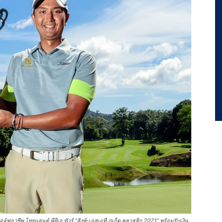
ฟอาชีพ ไทยแลนด์ พีจีเอ ทัวร์ "สิงห์-เอสเอที ภูเก็ต คลาสสิก 2021" พร้อมรับเงิน