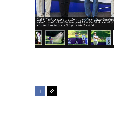
จิตติศักดิ์ แต้มประเสริฐ เลขาธิการสมาคมกีฬากอล์ฟอาชีพแห่งปร
หลังคว้าแชมป์กอล์ฟอาชีพ ไทยแลนด์ พีจีเอ ทัวร์ "สิงห์-เอสเอที 
คลับ เลกส์ คอร์ส (พาร์ 71) จ.ภูเก็ต เมื่อ 3 ต.ค.64