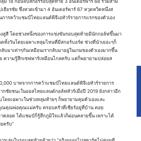
ลุม 18 ก่อนจบสกอร์รอบสุดท้าย 3 อันเดอร์พาร์ 68 รวมสาม
ปเธียรชัย ซึ่งหวดเข้ามา 4 อันเดอร์พาร์ 67 หวุดหวิดหนึ่งส
็นการคว้าแชมป์ไทยแลนด์พีจีเอทัวร์รายการแรกของตัวเอง
างสูสี โดยช่วงหนึ่งของการแข่งขันรอบสุดท้ายมีนักกอล์ฟขึ้นมา
ดทั้งวันโดยเฉพาะหลุมไหนที่มีสกอร์บอร์ด ช่วงที่นำเยอะๆก็
ับมาเท่าๆกันเหมือนเรากลับมาอยู่ในเกมของตัวเองมากขึ้น
่นใจ ความรู้สึกเซฟพาร์เหมือนไกลครับ แต่ก็พยายามปล่อยส
240,000 บาทจากการคว้าแชมป์ไทยแลนด์พีจีเอทัวร์รายการ
ากชัยชนะในออลไทยแลนด์กอล์ฟทัวร์เมื่อปี 2019 ยังกล่าวอีก
้นครับโดยเฉพาะในช่วงหลุมท้ายๆ ก็พยายามคุมตัวเองและ
ณพ่อคุณแม่ครับ ครอบครัวที่เชียร์อยู่ที่บ้าน คอย
มาตลอด ได้แชมป์ก็รู้สึกภูมิใจแล้วก็ผ่อนคลายขึ้น เพราะได้
้วยครับ”
งการเล่นในรอบสุดท้ายด้วยว่า “จริงๆออกไปสตาร์ตไม่ค่อยดี