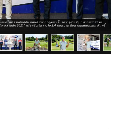
ะเทศไทย ร่วมยินดีกับ สดมภ์ แก้วกาญจนา โปรดาวรุ่งวัย 23 ปี จากนราธิวาส
ภูเก็ต คลาสสิก 2021" พร้อมรับเงินรางวัล 2.4 แสนบาท ที่สนามบลูแคนยอน คันทรี่
สดมภ์ แก้วก
รางวัล 2.4 