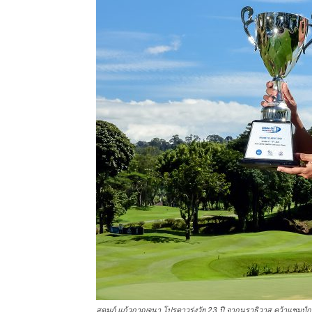
แห่ง
ประเทศไทย
สดมภ์ แก้วกาญจนา โปรดาวรุ่งวัย 23 ปี จากนราธิวาส คว้าแชมป์กอล์