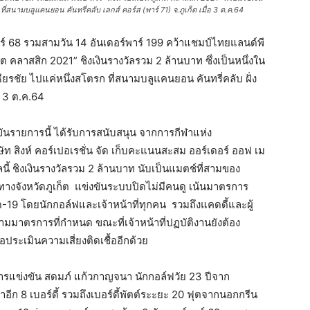
สนามบลูแคนยอน คันทรี่คลับ เลกส์ คอร์ส (พาร์ 71) จ.ภูเก็ต เมื่อ 3 ต.ค.64
์​ 68 รวมสามวัน 14 อันเดอร์พาร์ 199 คว้าแชมป์ไทยแลนด์พี
ก็ต คลาสสิก 2021” ชิงเงินรางวัลรวม 2 ล้านบาท ซึ่งเป็นหนึ่งใน
ธียรชัย ไปแค่หนึ่งสโตรก ที่สนามบลูแคนยอน คันทรี่คลับ ฝั่ง
อ 3 ต.ค.64
นรายการนี้ ได้รับการสนับสนุน จากการกีฬาแห่ง
ท สิงห์ คอร์เปอเรชั่น จัด เก็บคะแนนสะสม ออร์เดอร์ ออฟ เม
นี้ ชิงเงินรางวัลรวม 2 ล้านบาท นับเป็นแมตช์ที่สามของ
างจังหวัดภูเก็ต แข่งขันระบบปิดไม่มีคนดู เน้นมาตรการ
19 โดยนักกอล์ฟและเจ้าหน้าที่ทุกคน รวมถึงแคดดี้และผู้
ามมาตรการที่กำหนด ขณะที่เจ้าหน้าที่ปฏบัติงานยังต้อง
ระเมินความเสี่ยงติดเชื้ออีกด้วย
ของการแข่งขัน สดมภ์ แก้วกาญจนา นักกอล์ฟวัย 23 ปีจาก
อีก 8 เบอร์ดี้ รวมถึงเบอร์ดี้พัตต์ระะยะ 20 ฟุตจากนอกกรีน