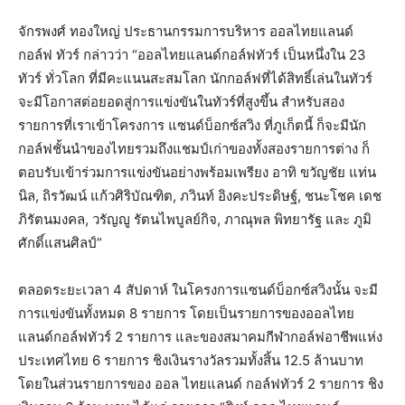
จักรพงศ์ ทองใหญ่ ประธานกรรมการบริหาร ออลไทยแลนด์
กอล์ฟ ทัวร์ กล่าวว่า “ออลไทยแลนด์กอล์ฟทัวร์ เป็นหนึ่งใน 23
ทัวร์ ทั่วโลก ที่มีคะแนนสะสมโลก นักกอล์ฟที่ได้สิทธิ์เล่นในทัวร์
จะมีโอกาสต่อยอดสู่การแข่งขันในทัวร์ที่สูงขึ้น สำหรับสอง
รายการที่เราเข้าโครงการ แซนด์บ็อกซ์สวิง ที่ภูเก็ตนี้ ก็จะมีนัก
กอล์ฟชั้นนำของไทยรวมถึงแชมป์เก่าของทั้งสองรายการต่าง ก็
ตอบรับเข้าร่วมการแข่งขันอย่างพร้อมเพรียง อาทิ ขวัญชัย แท่น
นิล, ถิรวัฒน์ แก้วศิริบัณฑิต, ภวินท์ อิงคะประดิษฐ์, ชนะโชค เดช
ภิรัตนมงคล, วรัญญู รัตนไพบูลย์กิจ, ภาณุพล พิทยารัฐ และ ภูมิ
ศักดิ์แสนศิลป์”
ตลอดระยะเวลา 4 สัปดาห์ ในโครงการแซนด์บ็อกซ์สวิงนั้น จะมี
การแข่งขันทั้งหมด 8 รายการ โดยเป็นรายการของออลไทย
แลนด์กอล์ฟทัวร์ 2 รายการ และของสมาคมกีฬากอล์ฟอาชีพแห่ง
ประเทศไทย 6 รายการ ชิงเงินรางวัลรวมทั้งสิ้น 12.5 ล้านบาท
โดยในส่วนรายการของ ออล ไทยแลนด์ กอล์ฟทัวร์ 2 รายการ ชิง