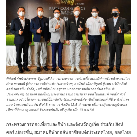
พิพัฒน์ รัชกิจประการ รัฐมนตรีว่าการกระทรวงการท่องเที่ยวและกีฬา พร้อมด้วย ดร.ก้อง
ศักด ยอดมณี ผู้ว่าการการกีฬาแห่งประเทศไทย, อานันต์ เผือกพิบูลย์ ผู้แทน บริษัท สิงห์
คอร์เปอเรชั่น จำกัด, เมธี สุทัศน์ ณ อยุธยา นายกสมาคมกีฬากอล์ฟอาชีพแห่ง
ประเทศไทย, จักรพงศ์ ทองใหญ่ ประธานกรรมการบริหาร ออลไทยแลนด์ กอล์ฟ ทัวร์
ร่วมแถลงข่าวโครงการแซนด์บ็อกซ์สวิง จัดแมตซ์กอล์ฟอาชีพไทยแลนด์ พีจีเอ ทัวร์ และ
ออล ไทยแลนด์ กอล์ฟ ทัวร์ 8 รายการ ชิงเงิน 12.5 ล้านบาท เพื่อกระตุ้นเศรษฐกิจท่อง
เที่ยว ที่ห้องลากูนเดสค์ โรงแรมบันยันทรี ภูเก็ต เมื่อ 10 ก.ย.64
กระทรวงการท่องเที่ยวและกีฬา และจังหวัดภูเก็ต ร่วมกับ สิงห์
คอร์เปอเรชั่น, สมาคมกีฬากอล์ฟอาชีพแห่งประเทศไทย, ออลไทย