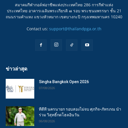
สมาคมกีฬากอล์ฟอาชีพแห่งประเทศไทย 286 การกีฬาแห่ง
ประเทศไทย อาคารเฉลิมพระเกียรติ ๗ รอบ พระชนมพรรษา ชั้น 21
ถนนรามคำแหง แขวงหัวหมาก เขตบางกะปิ กรุงเทพมหานคร 10240
Contact us:
support@thailandpga.or.th
ข่าวล่าสุด
Singha Bangkok Open 2026
07/08/2026
ทีดีที นครนายก รอบสองไม่จบ ศุภกิจ-ภัทรภณ นำ
ร่วม วิสุทธิ์กดโฮลอินวัน
06/08/2026