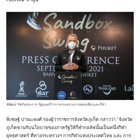
พิพัฒน์ รัชกิจประการ รัฐมนตรีว่าการกระทรวงการท่องเที่ยวและกีฬา
พิเชษฐ์ ปาณะพงศ์ รองผู้ว่าราชการจังหวัดภูเก็ต กล่าวว่า “จังหวัด
ภูเก็ตขานรับนโยบายของภาครัฐให้กีฬากอล์ฟนั้นเป็นหนึ่งกีฬา
ยุทธศาสตร์ ที่ทางกระทรวงฯ การกีฬาแห่งประเทศไทย และ การ