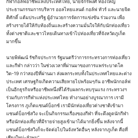
กีฬากอล์ฟอาชีพแห่งประเทศไทย, นายจักรพงศ์ ทองใหญ่
ประธานกรรมการบริหาร ออลไทยแลนด์ กอล์ฟ ทัวร์ และนายจิต
ติศักดิ์ แต้มประเสริฐ ผู้อำนวยการจัดการแข่งขัน ร่วมงาน เพื่อ
สร้างรายได้ให้กับท้องถิ่นและสร้างความมั่นใจให้กับนักท่องเที่ยว
ทั้งต่างชาติและชาวไทยเดินทางเข้าไปท่องเที่ยวที่จังหวัดภูเก็ต
มากขึ้น
นายพิพัฒน์ รัชกิจประการ รัฐมนตรีว่าการกระทรวงการท่องเที่ยว
และกีฬา กล่าวว่า ในช่วงเวลาที่ผ่านมาของการแพร่ระบาดโค
วิด-19 กว่าสองปีที่ผ่านมา ส่งผลกระทบทั้งในประเทศไทยและต่าง
ประเทศ เศรษฐกิจเกิดความเสียหายไปพร้อมๆกัน อาชีพนักกอล์ฟ
เป็นอีกธุรกิจหรืออาชีพหนึ่งที่ได้รับผลกระทบรุนแรง กระทรวงฯ
ร่วมกับการกีฬาแห่งประเทศไทย ทำงานอย่างบูรณาการ เรามี
โครงการ ภูเก็ตแซนด์บ็อกซ์ เรามีนักท่องเที่ยวต่างชาติเข้ามา
แซนด์บ็อกซ์สวิง จะเป็นกิจกรรมเรื่องของกีฬา ที่จะดึงดูดนักกีฬา
หรือนักท่องเที่ยวที่มีรายจ่ายสูงเข้ามาได้มากยิ่งขึ้น หลังจากนี้
แซนด์บ็อกซ์สวิงก็จะจัดต่อไปในจังหวัดอื่นๆ หลังจากภูเก็ต คือที่
เชียงใหม่-ลำพูน”