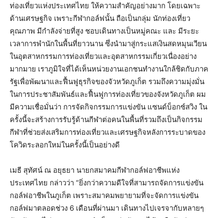
ท่องเที่ยวแห่งประเทศไทย ให้ความสำคัญอย่างมาก โดยเฉพาะ
ด้านเศรษฐกิจ เพราะกีฬากอล์ฟนั้น ถือเป็นกลุ่ม นักท่องเที่ยว
คุณภาพ มีกำลังจ่ายที่สูง ชอบเดินทางเป็นหมู่คณะ และ มีระยะ
เวลาการพำนักในพื้นที่ยาวนาน ซึ่งนำมาสู่กระแสเงินสดหมุนเวียน
ในอุตสาหกรรมการท่องเที่ยวและอุตสาหกรรมเกี่ยวเนื่องอย่าง
มากมาย เราภูมิใจที่ได้เห็นหน่วยงานเอกชนทำงานใกล้ชิดกับภาค
รัฐเพื่อพัฒนาและฟื้นฟูธุรกิจของจัวหวัดภูเก็ต รวมถึงความมุ่งมั่น
ในการประชาสัมพันธ์และฟื้นฟูการท่องเที่ยวของจังหวัดภูเก็ต ผม
มีความเชื่อมั่นว่า การจัดกิจกรรมการแข่งขัน แซนด์บ็อกซ์สวิง ใน
ครั้งนี้จะสร้างการรับรู้ด้านกีฬาต่อคนในพื้นที่รวมถึงเป็นกิจกรรม
กีฬาที่ช่วยส่งเสริมการท่องเที่ยวและเศรษฐกิจหลังการระบาดของ
โควิดระลอกใหม่ในครั้งนี้เป็นอย่างดี
เมธี สุทัศน์ ณ อยุธยา นายกสมาคมกีฬากอล์ฟอาชีพแห่ง
ประเทศไทย กล่าวว่า “ยิ่งกว่าความดีใจที่สามารถจัดการแข่งขัน
กอล์ฟอาชีพในภูเก็ต เพราะสมาคมพยายามที่จะจัดการแข่งขัน
กอล์ฟมาตลอดช่วง 6 เดือนที่ผ่านมา เดินทางไปเจรจากับหลายๆ