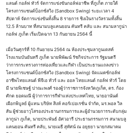
แลนด์ กอล์ฟ ทัวร์ จัดการแข่งขันกอล์ฟอาชีพ ที่ภูเก็ต ภายใต้
โครงการแซนด์บ็อกซ์สวิง (Sandbox Swing) ระยะเวลา 4
สัปดาห์ จัดการแข่งขันทั้งสิ้น 8 รายการ ชิงเงินรางวัลรวมทั้งสิ้น
12.5 ล้านบาท ที่สนามบลูแคนยอน คันทรี คลับ และ สนามลากูน่า
กอล์ฟ ภูเก็ต เริ่มเปิดฉาก 13 กันยายน 2564 นี้
เมี่อวันศุกร์ที่ 10 กันยายน 2564 ณ ห้องประชุมลากูนเดสค์
โรงแรมบันยันทรี ภูเก็ต นายพิพัฒน์ รัชกิจประการ รัฐมนตรี
ว่าการกระทรวงการท่องเที่ยวและกีฬา เป็นประธานแถลงข่าว
โครงการแซนด์บ็อกซ์สวิง (Sandbox Swing) จัดแมตซ์กอล์ฟ
อาชีพไทยแลนด์ พีจีเอ ทัวร์ และ ออล ไทยแลนด์ กอล์ฟ ทัวร์ โดย
มี นายพิเชษฐ์ ปาณะพงศ์ รองผู้ว่าราชการจังหวัดภูเก็ต, ดร. ก้อง
ศักด ยอดมณี ผู้ว่าการการกีฬาแห่งประเทศไทย, นายอานันต์
เผือกพิบูลย์ ผู้แทน บริษัท สิงห์ คอร์เปอเรชั่น จำกัด, มร.พอล วิล
สัน ผู้ช่วยอาวุโสรองประธานกรรมการและผู้อำนวยการระดับกลุ่ม
ลากูน่า ภูเก็ต, นายประพันธ์ อัศวอารี ประธานกรรมการ สนามบลู
แคนยอน คันทรี คลับ, นายเมธี สุทัศน์ ณ อยุธยา นายกสมาคม