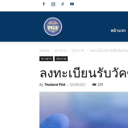
สมาคม
หน้าแรก
Home
ข่าวสาร
ประกาศ
ลงทะเบียนรับวัคซีนป้องก
กีฬา
ข่าวสาร
ประกาศ
ลงทะเบียนรับวัค
By
Thailand PGA
-
02/08/2021
273
กอล์ฟ
อาชีพ