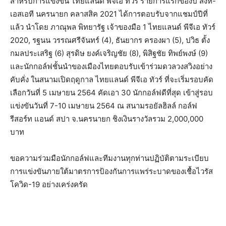
สำหรับการแข่งขัน ไทยแลนด์ พีจีเอ ทัวร์ รายการแรกของปี สิงห์-
เอสเอที นครนายก คลาสสิค 2021 ได้การตอบรับจากแชมป์ปีที่
แล้ว นำโดย ภาณุพล พิทยารัฐ เจ้าของมือ 1 ไทยแลนด์ พีจีเอ ทัวร์
2020, รฐนน วรรณศรีจันทร์ (4), ธันยากร ครองผา (5), ปวิธ ตั้ง
กมลประเสริฐ (6) สุรดิษ ยงค์เจริญชัย (8), พิสิฐชัย ทิพย์พงษ์ (9)
และนักกอล์ฟชั้นนำของเมืองไทยตอบรับเข้าร่วมดวลวงสวิงอย่าง
คับคั่ง ในสนามเปิดฤดูกาล ไทยแลนด์ พีจีเอ ทัวร์ ที่จะเริ่มรอบคัด
เลือกวันที่ 5 เมษายน 2564 คัดเอา 30 นักกอล์ฟดีที่สุด เข้าสู่รอบ
แข่งขันวันที่ 7-10 เมษายน 2564 ณ สนามรอยัลฮิลล์ กอล์ฟ
รีสอร์ท แอนด์ สปา จ.นครนายก ชิงเงินรางวัลรวม 2,000,000
บาท
ขอความร่วมมือนักกอล์ฟและทีมงานทุกท่านปฏิบัติตามระเบียบ
การแข่งขันภายใต้มาตรการป้องกันการแพร่ระบาดของเชื้อไวรัส
โควิด-19 อย่างเคร่งครัด