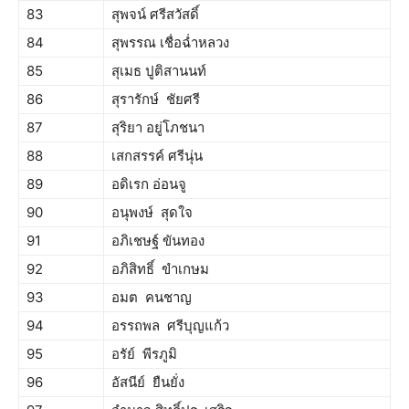
83
สุพจน์ ศรีสวัสดิ์
84
สุพรรณ เชื่อฉ่ำหลวง
85
สุเมธ ปูติสานนท์
86
สุรารักษ์ ชัยศรี
87
สุริยา อยู่โภชนา
88
เสกสรรค์ ศรีนุ่น
89
อดิเรก อ่อนจู
90
อนุพงษ์ สุดใจ
91
อภิเชษฐ์ ขันทอง
92
อภิสิทธิ์ ขำเกษม
93
อมต คนชาญ
94
อรรถพล ศรีบุญแก้ว
95
อรัย์ พีรภูมิ
96
อัสนีย์ ยืนยั่ง