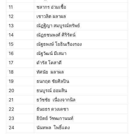
11
ชลากร อ่วมเชื้อ
12
เชาวลิต ผลาผล
13
ณัฏฐิญา สมบูรณ์ทรัพย์
14
ณัฏธชนพงศ์ ศิริรัตน์
15
ณัฐธพงษ์ โยธินเรืองรอง
16
ณัฐวัฒน์ มีเสมา
17
ดำรัส โคสาดี
18
ทัศนัย ผลาผล
19
ธนกฤต ชัยศิลปิน
20
ธนบูรณ์ ออมสิน
21
ธวัชชัย เนื่องจากนิล
22
ธันยธร ดวงเดชา
23
ธิปัตย์ วัฑฒกานนท์
24
นันทพล โพธิ์แดง