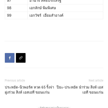
97
อำนาจ สิทธิ์ประเสริฐ
98
เอกลักษ์ พิมพิเศษ
99
เอกวัชร์ เอี่ยมสำอางค์
Previous article
Next article
ประหยัด-นิวพอร์ต หวด 65 รั้งจ่า
ปิยะ-ประหยัด นำร่วม สิงห์ เอส
ฝูงร่วม สิงห์ เอสเอที ขอนแก่น
เอที ขอนแก่น
- ผู้สนับสนุนอย่างเป็นทางการ -