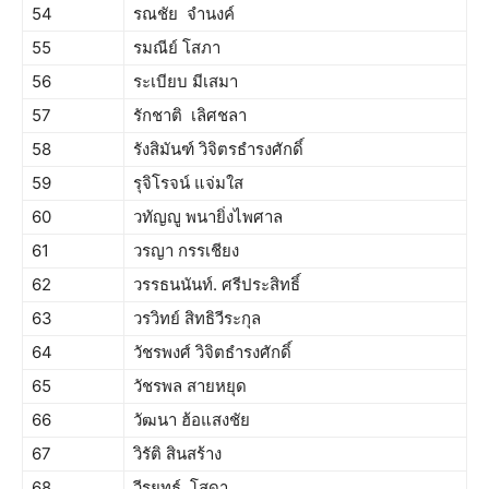
54
รณชัย จำนงค์
55
รมณีย์ โสภา
56
ระเบียบ มีเสมา
57
รักชาติ เลิศชลา
58
รังสิมันฑ์ วิจิตรธำรงศักดิ์
59
รุจิโรจน์ แจ่มใส
60
วทัญญู พนายิ่งไพศาล
61
วรญา กรรเชียง
62
วรรธนนันท์. ศรีประสิทธิ์
63
วรวิทย์ สิทธิวีระกุล
64
วัชรพงศ์ วิจิตธำรงศักดิ์
65
วัชรพล สายหยุด
66
วัฒนา ฮ้อแสงชัย
67
วิรัติ สินสร้าง
68
วีรยุทธ์ โสดา