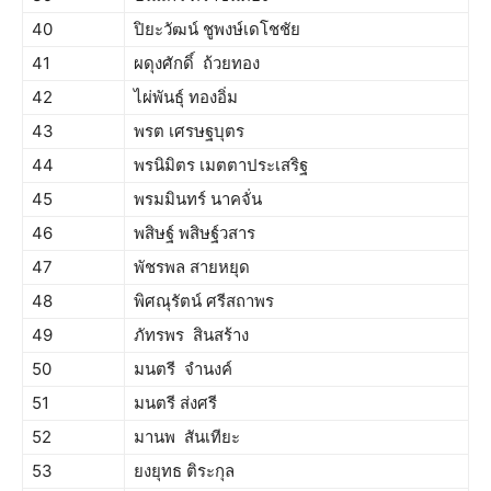
40
ปิยะ​วัฒน์​ ชู​พงษ์​เดโชชัย​
41
ผดุงศักดิ์ ถ้วยทอง
42
ไผ่พันธุ์ ทองอิ่ม
43
พรต เศรษฐบุตร
44
พรนิมิตร เมตตาประเสริฐ
45
พรมมินทร์ นาคจั่น
46
พสิษฐ์ พสิษฐ์วสาร
47
พัชรพล สายหยุด
48
พิศณุรัตน์ ศรีสถาพร
49
ภัทรพร สินสร้าง
50
มนตรี จำนงค์
51
มนตรี ส่งศรี
52
มานพ สันเทียะ
53
ยงยุทธ ติระกุล