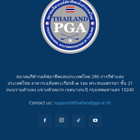
สมาคมกีฬากอล์ฟอาชีพแห่งประเทศไทย 286 การกีฬาแห่ง
ประเทศไทย อาคารเฉลิมพระเกียรติ ๗ รอบ พระชนมพรรษา ชั้น 21
ถนนรามคำแหง แขวงหัวหมาก เขตบางกะปิ กรุงเทพมหานคร 10240
Contact us:
support@thailandpga.or.th