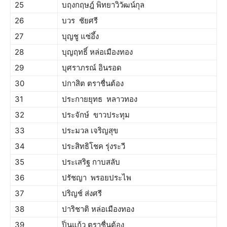
25
บฤงกฤษฎ์ พิทยาวิวัฒน์กุล
26
บวร ชัยศรี
27
บุญชู แซ่อึ้ง
28
บุญฤทธิ์ หล่อเมืองทอง
29
บุศราภรณ์ อินรอด
30
ปกาสิต ตราชื่นต้อง
31
ประกายยุทธ หลาวทอง
32
ประจักษ์ ขาวประทุม
33
ประมวล เจริญสุข
34
ประสิทธิโชค​ รุ่ง​ระ​วี​
35
ประเสริฐ กาบสลับ
36
ปรัชญา พรอยประไพ
37
ปริญช์ ส่งศรี
38
ปาริชาติ หล่อเมืองทอง
39
ปิ่นแก้ว ตราชื่นต้อง