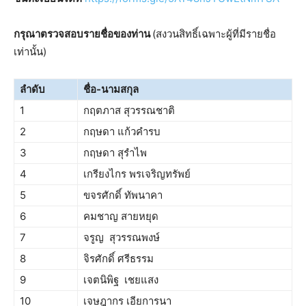
กรุณาตรวจสอบรายชื่อของท่าน
(สงวนสิทธิ์เฉพาะผู้ที่มีรายชื่อ
เท่านั้น)
ลำดับ
ชื่อ-นามสกุล
1
กฤตภาส สุวรรณชาติ
2
กฤษดา แก้วคำรบ
3
กฤษดา สุรำไพ
4
เกรียงไกร พรเจริญทรัพย์
5
ขจรศักดิ์ ทัพนาคา
6
คมชาญ สายหยุด
7
จรูญ สุวรรณพงษ์
8
จิรศักดิ์ ศรีธรรม
9
เจตนิพิฐ เชยแสง
10
เจษฎากร เอียการนา