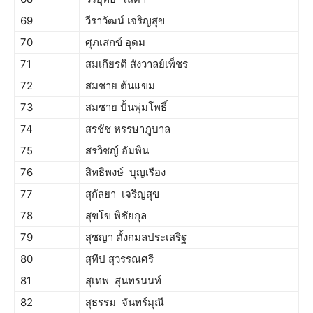
69
วีราวัฒน์ เจริญสุข
70
ศุภเสกข์ อุดม
71
สมเกียรติ สังวาลย์เพ็ชร
72
สมชาย ต้นแขม
73
สมชาย ปั้นพุ่มโพธิ์
74
สรชัช หรรษาภูบาล
75
สรวิชญ์ อัมพิน
76
สิทธิพงษ์ บุญเรือง
77
สุกัลยา เจริญสุข
78
สุขโข พิชัยกุล
79
สุชญา ตั้งกมลประเสริฐ
80
สุทีป สุวรรณศรี
81
สุเทพ สุนทรนนท์
82
สุธรรม จันทร์มุณี