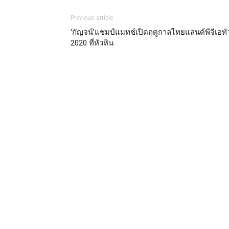
Previous article
‘กัญจน์’แชมป์แมทช์เปิดฤดูกาลไทยแลนด์พีจีเอทัว
2020 ที่หัวหิน