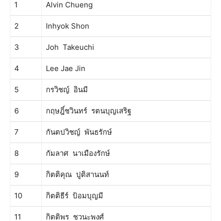
1
Alvin Chueng
2
Inhyok Shon
3
Joh Takeuchi
4
Lee Jae Jin
5
กรวิชญ์ อินมี
6
กฤษฎิ์ชวินทร์ รตนบุญเสริฐ
7
กันตปวิชญ์ พันธรักษ์
8
กัมลาศ นาเมืองรักษ์
9
กิตติคุณ ปูติสานนท์
10
กิตติธีร์ ป้อมบุญมี
11
กิตติพร ชวนะพงศ์