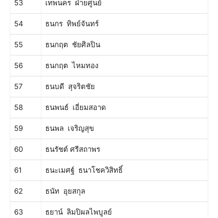
53
เทพนคร ฝ่ายศูนย์
54
ธนกร ทิพย์จันทร์
55
ธนกฤต ชัยศิลปิน
56
ธนกฤต ไหมทอง
57
ธนบดี สุจริตชัย
58
ธนพนธ์ เอี่ยมสอาด
59
ธนพล เจริญสุข
60
ธนรัชต์ ศรีสถาพร
61
ธนะเมศฐ์ ธนาโชควิสิทธิ์
62
ธนัท อุยสกุล
63
ธยาน์ ลิมปิผลไพบูลย์