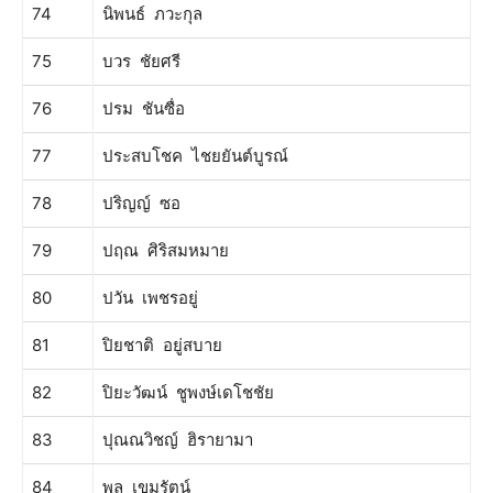
74
นิพนธ์ ภวะกุล
75
บวร ชัยศรี
76
ปรม ชันซื่อ
77
ประสบโชค ไชยยันต์บูรณ์
78
ปริญญ์ ซอ
79
ปฤณ ศิริสมหมาย
80
ปวัน เพชรอยู่
81
ปิยชาติ อยู่สบาย
82
ปิยะวัฒน์ ชูพงษ์เดโชชัย
83
ปุณณวิชญ์ ฮิรายามา
84
พล เขมรัตน์