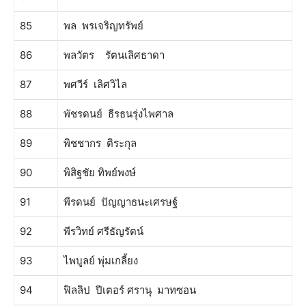
85
พล พรเจริญทรัพย์
86
พลวัตร รัตนเลิศธาดา
87
พศวีร์ เลิศวิไล
88
พัชรดนย์ ธีรธนรุ่งไพศาล
89
พิชชากร ติระกุล
90
พิสิฐชัย ทิพย์พงษ์
91
พีรดนย์ ปัญญาธนะเศรษฐ์
92
พีรวิทย์ ศรีธัญรัตน์
93
ไพบูลย์ พุ่มเกลี้ยง
94
ฟิลลิป ปีเตอร์ ศรานุ มาทซอน