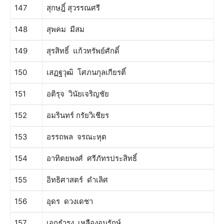
147
สุกษฎิ์ สุวรรณศรี
148
สุพคม มีสม
149
สุรสิทธิ์ แก้วทรัพย์ศักดิ์
150
เสฏฐวุฒิ โศภนกุลเกียรติ์
151
อติรุจ วินัยเจริญชัย
152
อมรินทร์ กรัยวิเชียร
153
อรรถพล จรณะหุต
154
อาทิตยพงศ์ ศรีภัทรประสิทธิ์
155
อิทธิศาสตร์ ดำเลิศ
156
อุดร ดวงเดชา
157
เอกธำรง เหลืองอนุรักษ์