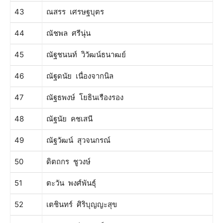
43
ณสรร เศรษฐบุตร
44
ณัชพล ศรีนุ่น
45
ณัฐชนนท์ วิวัฒน์ธนาฒย์
46
ณัฐดนัย เนื่องจากนิล
47
ณัฐธพงษ์ โยธินเรืองรอง
48
ณัฐนัย คชเสนี
49
ณัฐวัฒน์ สุวจนกรณ์
50
ดิตถกร ชูวงษ์
51
ตะวัน พงศ์พันธุ์
52
เตชินทร์ ศิริบุญญะสุข