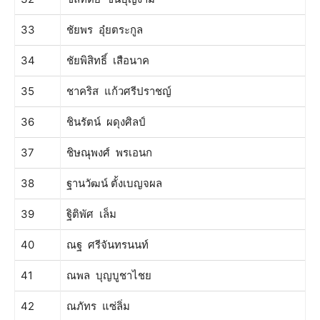
33
ชัยพร อุ๋ยตระกูล
34
ชัยพิสิทธิ์ เสือนาค
35
ชาคริส แก้วศรีปราชญ์
36
ชินรัตน์ ผดุงศิลป์
37
ชิษณุพงศ์ พรเอนก
38
ฐานวัฒน์ ตั้งเบญจผล
39
ฐิติพัศ เล็ม
40
ณฐ ศรีจันทรนนท์
41
ณพล บุญบูชาไชย
42
ณภัทร แซ่ลิ่ม