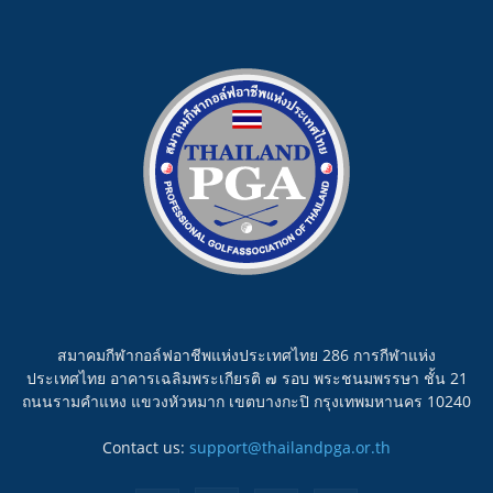
สมาคมกีฬากอล์ฟอาชีพแห่งประเทศไทย 286 การกีฬาแห่ง
ประเทศไทย อาคารเฉลิมพระเกียรติ ๗ รอบ พระชนมพรรษา ชั้น 21
ถนนรามคำแหง แขวงหัวหมาก เขตบางกะปิ กรุงเทพมหานคร 10240
Contact us:
support@thailandpga.or.th