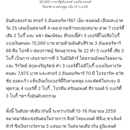
30,000 บาท ที่ยูนิแลนด์ กอล์ฟ แอนด์
รีสอร์ท จ.นครปฐม เมื่อ 13 ก.ย.59
อันดับสองร่วม สกอร์ 5 อันเดอร์พาร์67 เอ็ม-ธนพนธ์ เอี่ยมสะอาด
วัย 25 เล่นเป็นสนามที่ 4 เผย ผ่านเข้ารอบทุกสนาม หวด 7 เบอร์ดี้
เสีย 2 โบกี้ และ นชา พัฒน์ชนะ ที่รอบนี้ทำ 5 เบอร์ดี้ไม่เสียโบกี้
แบ่งเงินคนละ 15,000 บาท ตามด้วยอันดับสี่ร่วม 3 อันเดอร์พาร์
69 คือ โปรคิว-สมปราชญ์ รัตนสุวรรณ วัย 22 ทำ 5 เบอร์ดี้ เสีย 2
โบกี้ เป็นการ เล่นรายการที่ 3 ในมินิทัวร์ โดยรวมยังพอใจผลงาน
และ วีรวิทย์ สกุลเจริญรัตน์ ทำ 3 เบอร์ดี้ไม่มีโบกี้ แบ่งเงินรางวัล
คนละ 7,875 บาท และสกอร์ 2 อันเดอร์พาร์ 70 มี โปรอาร์ท-ธวัช
ชัย ยอดแก้ว แท็บอินเก็บเบอร์ดี้ถึงสามหลุม และพัตต์ในระยะ 8
ฟุตรวม 4 เบอร์ดี้ 2 โบกี้ , โปรทีม ศรัณยพงศ์ ธีรานนท์ 5 เบอร์ดี้
3 โบกี้ ฯลฯ รั้งอันดับหกร่วม
ทั้งนี้ ในสัปดาห์เดียวกันนี้ ระหว่างวันที่ 15-16 กันยายน 2559
สมาคมฯจัดแข่งขันต่อในรายการ สิงห์ ไทยแลนด์ พีจีเอ ชาเล้นจ์
ทัวร์ ชิงเงินรางวัลรวม 5 แสนบาท ในสนามเดียวกัน ยูนิแลนด์