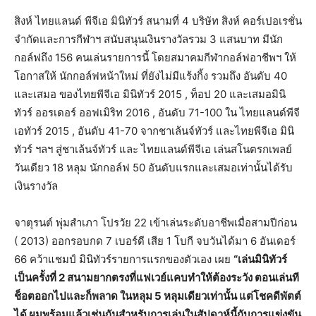
สิงห์ ไทยแลนด์ พีจีเอ มินิทัวร์ สนามที่ 4 บริษัท สิงห์ คอร์เปอเรชั่น
จำกัดและการกีฬาฯ สนับสนุนเงินรางวัลรวม 3 แสนบาท มีนัก
กอล์ฟถึง 156 คนเล่นรายการนี้ โดยสมาคมกีฬากอล์ฟอาชีพฯ ให้
โอกาสให้ นักกอล์ฟหน้าใหม่ ที่ยังไม่มีแร้งกิ้ง รวมถึง อันดับ 40
และเสมอ ของไทยพีจีเอ มินิทัวร์ 2015 , ท็อป 20 และเสมอมินิ
ทัวร์ ออรเดอร์ ออฟเมิริท 2016 , อันดับ 71-100 ใน ไทยแลนด์พีจี
เอทัวร์ 2015 , อันดับ 41-70 จากชาเล้นจ์ทัวร์ และไทยพีจีเอ มินิ
ทัวร์ ฯลฯ สู่ชาเล้นจ์ทัวร์ และ ไทยแลนด์พีจีเอ เล่นสโนตรกเพลย์
วันเดียว 18 หลุม นักกอล์ฟ 50 อันดับแรกและเสมอเท่านั้นได้รับ
เงินรางวัล
จาตุรนต์ พุ่มสำเภา โปรวัย 22 เข้าเล่นระดับอาชีพเมื่อสามปีก่อน
( 2013) ออกรอบกด 7 เบอร์ดี เสีย 1 โบกี จบวันได้มา 6 อันเดอร์
66 คว้าแชมป์ มินิทัวร์รายการแรกของตัวเอง เผย
“เล่นมินิทัวร์
เป็นครั้งที่ 2 สนามยากตรงที่แฟเวย์แคบทำให้ต้องระวัง ตอนเล่นที
ช็อตออกไปและก็พลาด ในหลุม 5 หลุมเดียวเท่านั้น แต่โชคดีพัตต์
ได้ ผมพร้อมแล้วเช่นกันสำหรับการเล่นในสัปดาห์นี้กับการแข่งขัน