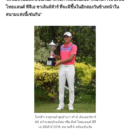
ไทยแลนด์ พีจีเอ ชาเล้นจ์ทัวร์ ที่จะมีขึ้นในอีกสองวันข้างหน้าใน
สนามแห่งนี้เช่นกัน”
โปรฟ้า-จาตุรนต์ พุ่มสำเภา ทำ 6 อันเดอร์พาร์
66 คว้าแชมป์กอล์ฟอาชีพ สิงห์ ไทยแลนด์ พีจี
เอ มินิทัวร์ 2016 สนามที่ 4 พร้อมรับเงิน