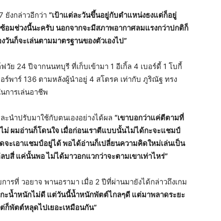
7 ยังกล่าวอีกว่า
“เป้าแต่ละวันขึ้นอยู่กับตำแหน่งธงแต่ก็อยู่
่ซ้อมช่วงนี้นะครับ นอกจากจะมีสภาพอากาศลมแรงกว่าปกติก็
สองวันก็จะเล่นตามมาตรฐานของตัวเองไป”
ัย 24 ปีจากนนทบุรี ที่เก็บเข้ามา 1 อีเกิ้ล 4 เบอร์ดี้ 1 โบกี้
์พาร์ 136 ตามหลังผู้นำอยู่ 4 สโตรค เท่ากับ ภูริณัฐ ทรง
ุดในการเล่นอาชีพ
 และนำปรับมาใช้กับตนเองอย่างได้ผล
“เขาบอกว่าแค่ตีตามที่
รือไม่ ผมอ่านก็โดนใจ เมื่อก่อนเราตีแบบนั้นไม่ได้กะจะแชมป์
จะเอาแชมป์อยู่ได้ พอได้อ่านก็เปลี่ยนความคิดใหม่เล่นเป็น
สแค่ลบสี่ แค่นั้นพอ ไม่ได้มาวอกแวกว่าจะตามเขาเท่าไหร่”
ยการที่ วอยาจ พานอรามา เมื่อ 2 ปีที่ผ่านมายังได้กล่าวถึงเกม
้ำหนักไม่ดี แต่วันนี้น้ำหนักพัตต์ไกลๆดี แต่มาพลาดระยะ
่ก็พัตต์หลุดไปเยอะเหมือนกัน”