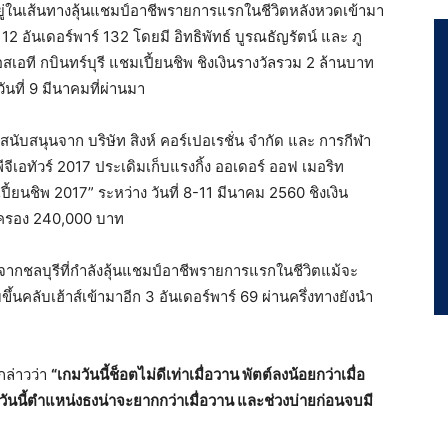
อยู่ในเส้นทางลุ้นแชมป์อาชีพรายการแรกในชีวิตหลังหวดเข้ามา
12 อันเดอร์พาร์ 132 โดยมี อิทธิพัทธ์ บูรณธัญรัตน์ และ ภู
สเอที กบินทร์บุรี แชมเปี้ยนชิพ ชิงเงินรางวัลรวม 2 ล้านบาท
ันที่ 9 มีนาคมที่ผ่านมา
สนุนจาก บริษัท สิงห์ คอร์เปอเรชั่น จำกัด และ การกีฬา
เอทัวร์ 2017 ประเดิมเก็บแรงกิ้ง ออเดอร์ ออฟ เมอริท
ปี้ยนชิพ 2017” ระหว่าง วันที่ 8-11 มีนาคม 2560 ชิงเงิน
ปครอง 240,000 บาท
ากชลบุรีที่กำลังลุ้นแชมป์อาชีพรายการแรกในชีวิตแม้จะ
ึ้นคลับเฮ้าส์เข้ามาอีก 3 อันเดอร์พาร์ 69 ผ่านครึ่งทางยังนำ
 กล่าวว่า
“เกมวันนี้ช็อตไม่ดีเท่าเมื่อวาน พัตต์ลงน้อยกว่าเมื่อ
วันนี้ตำแหน่งธงน่าจะยากกว่าเมื่อวาน และช่วงบ่ายก่อนจบมี