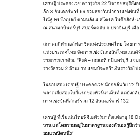
เศรษฐี ประคองเวช ดาวรุ่งวัย 22 ปีจากชลบุรียัง
อีก 3 อันเดอร์พาร์ 69 รวมสองวันนำการแข่งขันที่ 
ริณัฐ ทรงไพบูลย์ ตามหลัง 4 สโตรค ในศึกสิงห์-เอ
ณ สนามกบินทร์บุรี สปอร์ตคลับ จ.ปราจีนบุรี เมื่อว
สมาคมกีฬากอล์ฟอาชีพแห่งประเทศไทย โดยการสนับ
แห่งประเทศไทย จัดการแข่งขันกอล์ฟไทยแลนด์พีจี
รายการแรกด้วย “สิงห์ – เอสเอที กบินทร์บุรี แชมเ
รางวัลรวม 2 ล้านบาท แชมป์จะคว้าเงินรางวัลไ
ในรอบสอง เศรษฐี ประคองเวช นักกอล์ฟวัย 22 ปีจ
พลาดเสียสองโบกี้แรกของทัวร์นาเม้นท์ แต่ยังกลับข
การแข่งขันที่สกอร์รวม 12 อันเดอร์พาร์ 132
เศรษฐี ที่เริ่มเล่นไทยพีจีเอทัวร์มาตั้งแต่อายุ 18 ปี
วาน แต่โดยรวมอยู่ในมาตรฐานของตัวเอง รู้สึกว่า
ลมแรงนิดหนึ่ง”