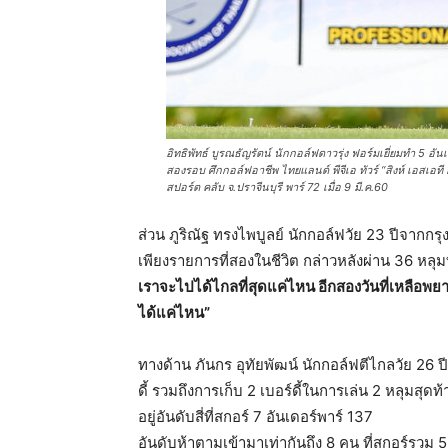
อิทธิพัทธ์ บูรณธัญรัตน์ นักกอล์ฟดาวรุ่ง ฟอร์มเยี่ยมทำ 5 อ
สองรอบ ศึกกอล์ฟอาชีพ ไทยแลนด์ พีจีเอ ทัวร์ “สิงห์ เอสเอที 
สปอร์ต คลับ จ.ปราจีนบุรี พาร์ 72 เมื่อ 9 มี.ค.60
ส่วน ภูริณัฐ ทรงไพบูลย์ นักกอล์ฟวัย 23 ปีจากกรุ
เพียงรายการที่สองในชีวิต กล่าวหลังผ่าน 36 หลุม
เราจะไปได้ไกลที่สุดแค่ไหน อีกสองวันที่เหลือพยา
ได้แค่ไหน”
ทางด้าน ภันกร อุทัยพัฒน์ นักกอล์ฟตีไกลวัย 26 
ดี้ รวมถึงการเก็บ 2 เบอร์ดี้ในการเล่น 2 หลุมสุดท
อยู่อันดับสี่ที่สกอร์ 7 อันเดอร์พาร์ 137
อันดับห้าตามเข้ามาเท่ากันถึง 8 คน ที่สกอร์รวม 