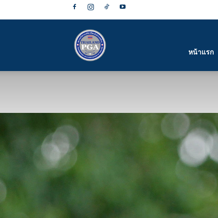
สมาคม
หน้าแรก
กีฬา
กอล์ฟ
อาชีพ