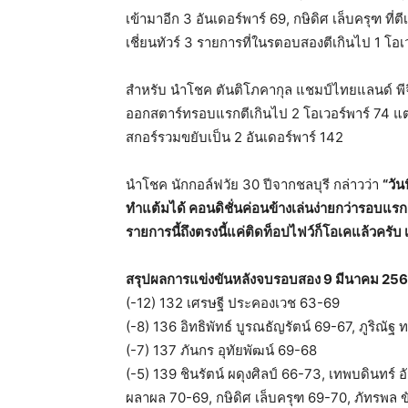
เข้ามาอีก 3 อันเดอร์พาร์ 69, กษิดิศ เล็บครุฑ ที่ต
เชี่ยนทัวร์ 3 รายการที่ในรตอบสองตีเกินไป 1 โอเ
สำหรับ นำโชค ตันติโภคากุล แชมป์ไทยแลนด์ พีจี
ออกสตาร์ทรอบแรกตีเกินไป 2 โอเวอร์พาร์ 74 แ
สกอร์รวมขยับเป็น 2 อันเดอร์พาร์ 142
นำโชค นักกอล์ฟวัย 30 ปีจากชลบุรี กล่าวว่า
“วัน
ทำแต้มได้ คอนดิชั่นค่อนข้างเล่นง่ายกว่ารอบแร
รายการนี้ถึงตรงนี้แค่ติดท็อปไฟว์ก็โอเคแล้วครั
สรุปผลการแข่งขันหลังจบรอบสอง 9 มีนาคม 25
(-12) 132 เศรษฐี ประคองเวช 63-69
(-8) 136 อิทธิพัทธ์ บูรณธัญรัตน์ 69-67, ภูริณัฐ
(-7) 137 ภันกร อุทัยพัฒน์ 69-68
(-5) 139 ชินรัตน์ ผดุงศิลป์ 66-73, เทพบดินทร์
ผลาผล 70-69, กษิดิศ เล็บครุฑ 69-70, ภัทรพล ข