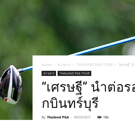
แห่ง
ประเทศไทย
Home
ข่าวสาร
THAILAND PGA TOUR
“เศรษฐี” นำ
ข่าวสาร
THAILAND PGA TOUR
“เศรษฐี” นำต่อรอ
กบินทร์บุรี
By
Thailand PGA
-
09/03/2017
166