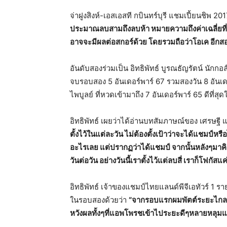
จ่าฝูงสิงห์-เอสเอสที กบินทร์บุรี แชมเปี้ยนชิพ 201
ประมาณลบสามถึงลบห้า หมายความถึงค่าเฉลี่ยที
อาจจะมีผลต่อสกอร์ด้วย โดยรวมถือว่าโอเค อีก
อันดับสองร่วมเป็น อิทธิพัทธ์ บูรณธัญรัตน์ นักกอล์ฟว
จบรอบสอง 5 อันเดอร์พาร์ 67 รวมสองวัน 8 อันเดอร
ไพบูลย์ ที่หวดเข้ามาถึง 7 อันเดอร์พาร์ 65 ดีที่ส
อิทธิพัทธ์ เผยว่าได้อ่านบทสัมภาษณ์ของ เศรษฐี
ตั้งไว้ในแต่ละวัน ไม่ต้องตั้งเป้าว่าจะได้แชมป์ห
อะไรเลย แต่ปรากฏว่าได้แชมป์ จากนั้นหลังๆมาคิด
วันต่อวัน อย่างวันนี้เราตั้งไว้แต่ลบสี่ เราก็โฟกั
อิทธิพัทธ์ เจ้าของแชมป์ไทยแลนด์พีจีเอทัวร์ 1 รา
ในรอบสองด้วยว่า
“จากรอบแรกผมพัตต์ระยะไกลกะน
หวังผลทั้งๆที่แอพโพรชเข้าไประยะดีๆหลายหลุมแต