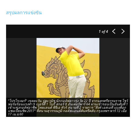
สรุปผลการแข่งขัน
1
of 4
"โปรโรเจอร์" เขตตะวัน ปูคะวนัช นักกอล์ฟดาวรุ่ง วัย 22 ปี จากนครศรีธรรมราช โชว์
ฟอร์มร้อนแรงทำ 9 เบอร์ดี้ 1 โบกี้ สกอร์ 8 อันเดอร์พาร์ 64 ผ่านเข้ารอบเป็นอันดับที่ 1
ฟิ
เข้าแข่งกอล์ฟอาชีพ ไทยแลนด์ พีจีเอ ทัวร์ สนามที่ 2 รายการ "สิงห์ เอสเอที แบงค็อก
เข
แชมเปี้ยนชิพ 2017" ที่สนามสุวรรณภูมิ กอล์ฟแอนด์คันทรีคลับ กรุงเทพฯ พาร์ 72 เมื่อ
แบ
17 เม.ย.60
พาร