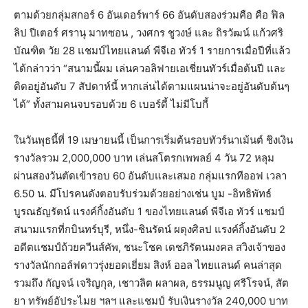
ตามด้วยกลุ่มสกอร์ 6 อันเดอร์พาร์ 66 อันดับสองร่วมคือ คือ ฟิล
ลิป ปีเตอร์ ศรานุ มาทซอน , วงศกร ชูวงษ์ และ ถิรวัฒน์ แก้วศริ
บัณฑิต วัย 28 แชมป์ไทยแลนด์ พีจีเอ ทัวร์ 1 รายการเมื่อปีที่แล้ว
ได้กล่าวว่า “สนามนี้ผม เล่นควอลิฟายเอเชี่ยนทัวร์เมื่อต้นปี และ
ติดอยู่อันดับ 7 สัปดาห์นี้ หากเล่นได้ตามแผนน่าจะอยู่อันดับต้นๆ
ได้” ทั้งสามคนจบรอบด้วย 6 เบอร์ดี้ ไม่มีโบกี้
ในวันพุธนี้ที่ 19 เมษายนนี้ เป็นการเริ่มต้นรอบทัวร์นาเม้นต์ ชิงเงิน
รางวัลรวม 2,000,000 บาท เล่นสโตรกเพพลย์ 4 วัน 72 หลุม
ผ่านสองวันตัดเข้ารอบ 60 อันดับและเสมอ กลุ่มแรกทีออฟ เวลา
6.50 น. มีโปรคนดังตอบรับร่วมด้วยอย่างเช่น บูม -อิทธิพัทธ์
บูรณธัญรัตน์ แรงค์กิ้งอันดับ 1 ของไทยแลนด์ พีจีเอ ทัวร์ แชมป์
สนามแรกที่กบินทร์บุรี, หนึ่ง-ชินรัตน์ ผดุงศิลป แรงค์กิ้งอันดับ 2
อดีตแชมป์ถ้วยควีนส์คัพ, ชนะโชค เดชภิรัตนมงคล สวิงเจ้าของ
รางวัลนักกอล์ฟดาวรุ่งยอดเยี่ยม สิงห์ ออล ไทยแลนด์ คนล่าสุด
รวมถึง กัญจน์ เจริญกุล, เชาวลิต ผลาผล, ธรรมนูญ ศรีโรจน์, สัต
ยา ทรัพย์อัประไมย ฯลฯ และแชมป์ รับเงินรางวัล 240,000 บาท