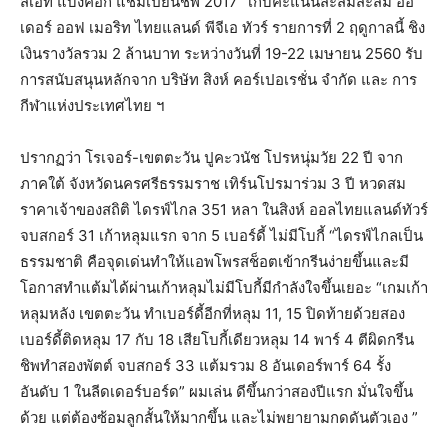
สเอที แบงค็อก แชมเปี้ยนชิพ 2017” เก็บคะแนนสะสมสะสม ออ
เดอร์ ออฟ เมอริท ไทยแลนด์ พีจีเอ ทัวร์ รายการที่ 2 ฤดูกาลนี้ ชิง
เงินรางวัลรวม 2 ล้านบาท ระหว่างวันที่ 19-22 เมษายน 2560 รับ
การสนับสนุนหลักจาก บริษัท สิงห์ คอร์เปอเรชั่น จำกัด และ การ
กีฬาแห่งประเทศไทย ฯ
ปรากฏว่า โรเจอร์-เขตตะวัน ปูคะวนัช โปรหนุ่มวัย 22 ปี จาก
ภาคใต้ จังหวัดนครศรีธรรมราช เทิร์นโปรมาร่วม 3 ปี หวดสม
ราคาเจ้าของสถิติ ไดรฟ์ไกล 351 หลา ในสิงห์ ออลไทยแลนด์ทัวร์
จบสกอร์ 31 เก้าหลุมแรก จาก 5 เบอร์ดี้ ไม่มีโบกี้ “ไดรฟ์ไกลเป็น
ธรรมชาติ คือจุดเด่นทำให้แอพโพรสช็อตเข้ากรีนง่ายขึ้นและมี
โอกาสทำแต้มได้ผ่านเก้าหลุมไม่มีโบกี้มีกำลังใจขึ้นเยอะ “เกมเก้า
หลุมหลัง เขตตะวัน ทำเบอร์ดี้อีกที่หลุม 11, 15 ปิดท้ายด้วยสอง
เบอร์ดี้ติดหลุม 17 กับ 18 เสียโบกี้เดียวหลุม 14 พาร์ 4 ตีผิดกรีน
ชิพทำสองพัตต์ จบสกอร์ 33 แต้มรวม 8 อันเดอร์พาร์ 64 รั้ง
อันดับ 1 ในลีดเดอร์บอร์ด” ผมเล่น ดีขึ้นกว่าสองปีแรก มั่นใจขึ้น
ด้วย แต่ต้องซ้อมลูกสั้นให้มากขึ้น และไม่พยายามกดดันตัวเอง ”