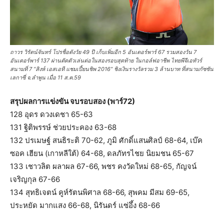
ถาวร วิรัตน์จันทร์ โปรชื่อดังวัย 49 ปี เก็บเพิ่มอีก 5 อันเดอร์พาร์ 67 รวมสองวัน 7
อันเดอร์พาร์ 137 ผ่านตัดตัวเล่นต่อในสองรอบสุดท้าย ในกอล์ฟอาชีพ ไทยพีจีเอทัวร์
สนามที่ 7 “สิงห์ เอสเอที แชมเปี้ยนชิพ 2016” ชิงเงินรางวัลรวม 3 ล้านบาท ที่สนามกัซซัน
เลกาซี่ จ.ลำพูน เมื่อ 11 ส.ค.59
สรุปผลการแข่งขัน จบรอบสอง (พาร์72)
128 อุดร ดวงเดชา 65-63
131 ฐิติพรรษ์ ช่วยประคอง 63-68
132 ปรเมษฐ์ สนธิระติ 70-62, ภูมิ ศักดิ์แสนศิลป์ 68-64, เบ๊ค
ซอค เฮียน (เกาหลีใต้) 64-68, ดลภัทรไชย นิยมชน 65-67
133 เชาวลิต ผลาผล 67-66, พชร คงวัดใหม่ 68-65, กัญจน์
เจริญกุล 67-66
134 สุทธิเจตน์ คูห์รัตนพิศาล 68-66, สุพคม มีสม 69-65,
ประหยัด มากแสง 66-68, นิรันดร์ แซ่อึ้ง 68-66