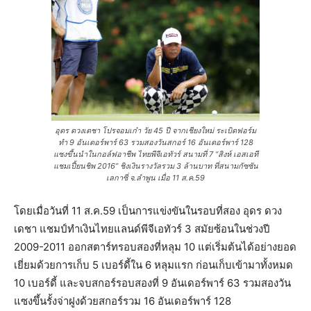
อุดร ดวงเดชา โปรจอมเก๋า วัย 45 ปี จากเชียงใหม่ ระเบิดฟอร์ม
ทำ 9 อันเดอร์พาร์ 63 รวมสองวันสกอร์ 16 อันเดอร์พาร์ 128
แซงขึ้นนำในกอล์ฟอาชีพ ไทยพีจีเอทัวร์ สนามที่ 7 “สิงห์ เอสเอที
แชมเปี้ยนชิพ 2016” ชิงเงินรางวัลรวม 3 ล้านบาท ที่สนามกัซซัน
เลกาซี่ จ.ลำพูน เมื่อ 11 ส.ค.59
โดยเมื่อวันที่ 11 ส.ค.59 เป็นการแข่งขันในรอบที่สอง อุดร ดวง
เดชา แชมป์ทำเงินไทยแลนด์พีจีเอทัวร์ 3 สมัยซ้อนในช่วงปี
2009-2011 ออกสตาร์ทรอบสองที่หลุม 10 แต่เริ่มต้นได้อย่างยอด
เยี่ยมด้วยการเก็บ 5 เบอร์ดี้ใน 6 หลุมแรก ก่อนเก็บเข้ามาทั้งหมด
10 เบอร์ดี้ และจบสกอร์รอบสองที่ 9 อันเดอร์พาร์ 63 รวมสองวัน
แซงขึ้นรั้งจ่าฝูงด้วยสกอร์รวม 16 อันเดอร์พาร์ 128