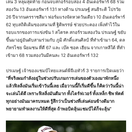
เล่น 3 หลุมสุดท้าย ก่อนจบสกอร์รอบสอง 4 อันเดอร์พาร์ 68 รวม
สองวัน 13 อันเดอร์พาร์ 131 ทางด้าน ปรเมษฐ์ สนธิระติ โปรวัย
26 ปีจากนครราชสีมา ฟอร์มแรงจัดหวดวันเดียว 10 อันเดอร์พาร์
62 ทุบสถิติเดิมของสนามที่ ฐิติพรรษ์ ช่วยประคอง เพิ่งทำไว้ใน
รอบแรกของการแข่งขัน 1 สโตรค สกอร์รวมสองวัน ปรเมษฐ์ ขยับ
ขึ้นมาอยู่อันดับสามร่วมกับ ภูมิ ศักดิ์แสนศิลป์ ที่ทำเข้ามา 64, ดล
ภัทรไชย นิยมชน ที่ตี 67 และ เบ๊ค ซอค เฮียน จากเกาหลีใต้ ที่ทำ
เข้ามา 68 รวมสองวันมีคนละ 12 อันเดอร์พาร์ 132
ปรเมษฐ์ เจ้าของแชมป์ไทยแลนด์พีจีเอทัวร์ 3 รายการเปิดเผยว่า
“ที่จริงผมกำลังอยู่ในช่วงปรับเกมการเล่นของตัวเองมาพักหนึ่ง
แล้วฟิลลิ่งมันเริ่มเข้าวันนี้เลย เมื่อวานนี้ก็เริ่มดีขึ้น ก็คิดว่าวันนี้น่า
จะเล่นได้ดี เพราะฟิลลิ่งมันดีมาก ทั้งไดร์ฟเวอร์ ทั้งเหล็ก ชิพ พัตต์
ทุกอย่างมันมาครบหมด รู้สึกว่าเป็นช่วงที่เล่นค่อนข้างดีมาก
พยายามทำผลงานให้ดีที่สุด ถ้าพอบิดลุ้นแชมป์ได้ก็จะลุ้น”