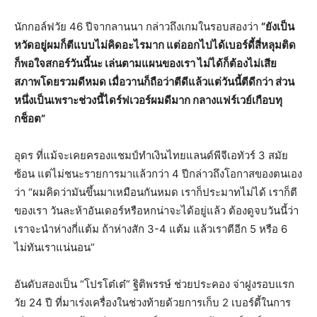
นักกอล์ฟวัย 46 ปีจากลานนา กล่าวถึงเกมในรอบสองว่า
“ยังเป็น
หวัดอยู่ผมก็ตีแบบไม่คิดอะไรมาก แต่ออกไปได้เบอร์ดี้สี่หลุมติด
ก็พอใจสกอร์วันนี้นะ เล่นตามแผนของเรา ไม่ได้ก็ต้องไม่เสีย
สภาพโดยรวมดีหมด เมื่อวานก็ถือว่าตีดีแล้วแต่วันนี้ตีดีกว่า ส่วน
หนึ่งเป็นเพราะช่วงนี้ไดร์ฟเวอร์ผมดีมาก กลางแฟร์เวย์เกือบทุ
กช็อต”
อุดร ที่แม้จะเคยครองแชมป์ทำเงินไทยแลนด์พีจีเอทัวร์ 3 สมัย
ซ้อน แต่ไม่ชนะรายการมาแล้วกว่า 4 ปีกล่าวถึงโอกาสของตนเอง
ว่า “ผมคิดว่ามันขึ้นมาเหมือนกันหมด เราก็ประมาทไม่ได้ เราก็ตี
ของเรา วันละห้าอันเดอร์หรือหกน่าจะได้อยู่แล้ว ต้องดูจบวันนี้ว่า
เราจะนำห่างกี่แต้ม ถ้าห่างสัก 3-4 แต้ม แล้วเราตีอีก 5 หรือ 6
ไม่ทันเราแน่นอน”
อันดับสองเป็น “โปรโต๋เต๋” ฐิติพรรษ์ ช่วยประคอง จ่าฝูงรอบแรก
วัย 24 ปี ที่มาเร่งเครื่องในช่วงท้ายด้วยการเก็บ 2 เบอร์ดี้ในการ