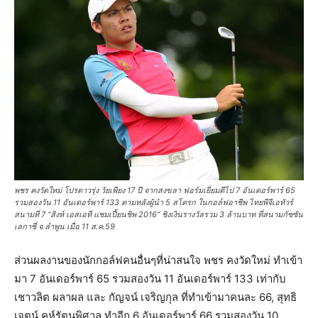
พชร คงวัดใหม่ โปรดาวรุ่ง วัยเพียง 17 ปี จากสงขลา ฟอร์มเยี่ยมตีไป 7 อันเดอร์พาร์ 65
รวมสองวัน 11 อันเดอร์พาร์ 133 ตามหลังผู้นำ 5 สโตรก ในกอล์ฟอาชีพ ไทยพีจีเอทัวร์
สนามที่ 7 “สิงห์ เอสเอที แชมเปี้ยนชิพ 2016” ชิงเงินรางวัลรวม 3 ล้านบาท ที่สนามกัซซัน
เลกาซี่ จ.ลำพูน เมื่อ 11 ส.ค.59
ส่วนผลงานของนักกอล์ฟคนอื่นๆที่น่าสนใจ พชร คงวัดใหม่ ทำเข้า
มา 7 อันเดอร์พาร์ 65 รวมสองวัน 11 อันเดอร์พาร์ 133 เท่ากับ
เชาวลิต ผลาผล และ กัญจน์ เจริญกุล ที่ทำเข้ามาคนละ 66, สุทธิ
เจตน์ คูห์รัตนพิศาล ทำอีก 6 อันเดอร์พาร์ 66 รวมสองวัน 10