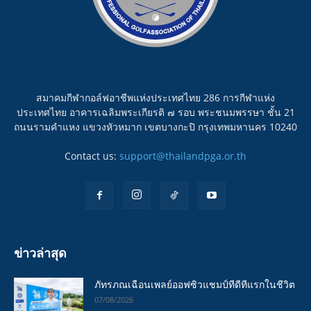
สมาคมกีฬากอล์ฟอาชีพแห่งประเทศไทย 286 การกีฬาแห่ง
ประเทศไทย อาคารเฉลิมพระเกียรติ ๗ รอบ พระชนมพรรษา ชั้น 21
ถนนรามคำแหง แขวงหัวหมาก เขตบางกะปิ กรุงเทพมหานคร 10240
Contact us:
support@thailandpga.or.th
ข่าวล่าสุด
ภัทรภณเฉือนเพลย์ออฟซิวแชมป์ทีดีทีแรกในชีวิต
07/08/2026