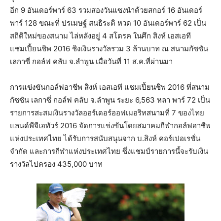
อีก 9 อันเดอร์พาร์ 63 รวมสองวันแซงนำด้วยสกอร์ 16 อันเดอร์
พาร์ 128 ขณะที่ ปรเมษฐ์ สนธิระติ หวด 10 อันเดอร์พาร์ 62 เป็น
สถิติใหม่ของสนาม ไล่หลังอยู่ 4 สโตรค ในศึก สิงห์ เอสเอที
แชมเปี้ยนชิพ 2016 ชิงเงินรางวัลรวม 3 ล้านบาท ณ สนามกัซซัน
เลกาซี่ กอล์ฟ คลับ จ.ลำพูน เมื่อวันที่ 11 ส.ค.ที่ผ่านมา
การแข่งขันกอล์ฟอาชีพ สิงห์ เอสเอที แชมเปี้ยนชิพ 2016 ที่สนาม
กัซซัน เลกาซี่ กอล์ฟ คลับ จ.ลำพูน ระยะ 6,563 หลา พาร์ 72 เป็น
รายการสะสมเงินรางวัลออร์เดอร์ออฟเมอริทสนามที่ 7 ของไทย
แลนด์พีจีเอทัวร์ 2016 จัดการแข่งขันโดยสมาคมกีฬากอล์ฟอาชีพ
แห่งประเทศไทย ได้รับการสนับสนุนจาก บ.สิงห์ คอร์เปอเรชั่น
จำกัด และการกีฬาแห่งประเทศไทย ซึ่งแชมป์รายการนี้จะรับเงิน
รางวัลไปครอง 435,000 บาท