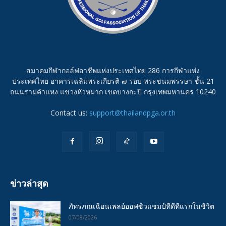
สมาคมกีฬากอล์ฟอาชีพแห่งประเทศไทย 286 การกีฬาแห่ง
ประเทศไทย อาคารเฉลิมพระเกียรติ ๗ รอบ พระชนมพรรษา ชั้น 21
ถนนรามคำแหง แขวงหัวหมาก เขตบางกะปิ กรุงเทพมหานคร 10240
Contact us:
support@thailandpga.or.th
ข่าวล่าสุด
ภัทรภณเฉือนเพลย์ออฟซิวแชมป์ทีดีทีแรกในชีวิต
07/08/2026