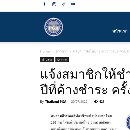
สมาคม
หน้าแรก
Home
ข่าวสาร
แจ้งสมาชิกให้ชำระค่าบำรุงประจำปี และ
กีฬา
ข่าวสาร
ประกาศ
แจ้งสมาชิกให้ช
ปีที่ค้างชำระ ครั้ง
กอล์ฟ
By
Thailand PGA
-
20/07/2022
423
อาชีพ