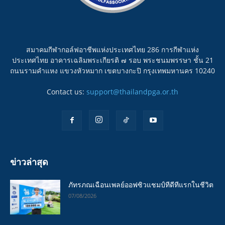
สมาคมกีฬากอล์ฟอาชีพแห่งประเทศไทย 286 การกีฬาแห่ง
ประเทศไทย อาคารเฉลิมพระเกียรติ ๗ รอบ พระชนมพรรษา ชั้น 21
ถนนรามคำแหง แขวงหัวหมาก เขตบางกะปิ กรุงเทพมหานคร 10240
Contact us:
support@thailandpga.or.th
ข่าวล่าสุด
ภัทรภณเฉือนเพลย์ออฟซิวแชมป์ทีดีทีแรกในชีวิต
07/08/2026