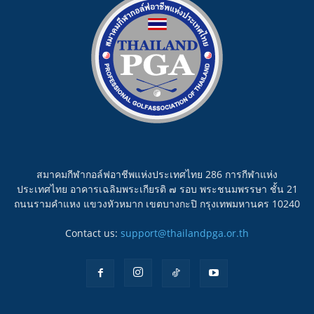
สมาคมกีฬากอล์ฟอาชีพแห่งประเทศไทย 286 การกีฬาแห่ง
ประเทศไทย อาคารเฉลิมพระเกียรติ ๗ รอบ พระชนมพรรษา ชั้น 21
ถนนรามคำแหง แขวงหัวหมาก เขตบางกะปิ กรุงเทพมหานคร 10240
Contact us:
support@thailandpga.or.th