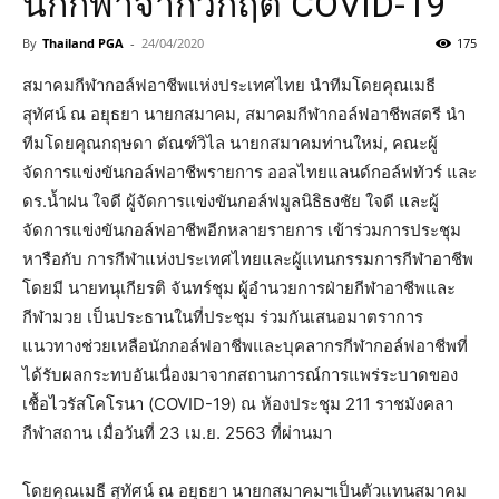
นักกีฬาจากวิกฤต COVID-19
By
Thailand PGA
-
24/04/2020
175
สมาคมกีฬากอล์ฟอาชีพแห่งประเทศไทย นำทีมโดยคุณเมธี
สุทัศน์ ณ อยุธยา นายกสมาคม, สมาคมกีฬากอล์ฟอาชีพสตรี นำ
ทีมโดยคุณกฤษดา ตัณฑ์วิไล นายกสมาคมท่านใหม่, คณะผู้
จัดการแข่งขันกอล์ฟอาชีพรายการ ออลไทยแลนด์กอล์ฟทัวร์ และ
ดร.น้ำฝน ใจดี ผู้จัดการแข่งขันกอล์ฟมูลนิธิธงชัย ใจดี และผู้
จัดการแข่งขันกอล์ฟอาชีพอีกหลายรายการ เข้าร่วมการประชุม
หารือกับ การกีฬาแห่งประเทศไทยและผู้แทนกรรมการกีฬาอาชีพ
โดยมี นายทนุเกียรติ จันทร์ชุม ผู้อำนวยการฝ่ายกีฬาอาชีพและ
กีฬามวย เป็นประธานในที่ประชุม ร่วมกันเสนอมาตราการ
แนวทางช่วยเหลือนักกอล์ฟอาชีพและบุคลากรกีฬากอล์ฟอาชีพที่
ได้รับผลกระทบอันเนื่องมาจากสถานการณ์การแพร่ระบาดของ
เชื้อไวรัสโคโรนา (COVID-19) ณ ห้องประชุม 211 ราชมังคลา
กีฬาสถาน เมื่อวันที่ 23 เม.ย. 2563 ที่ผ่านมา
โดยคุณเมธี สุทัศน์ ณ อยุธยา นายกสมาคมฯเป็นตัวแทนสมาคม