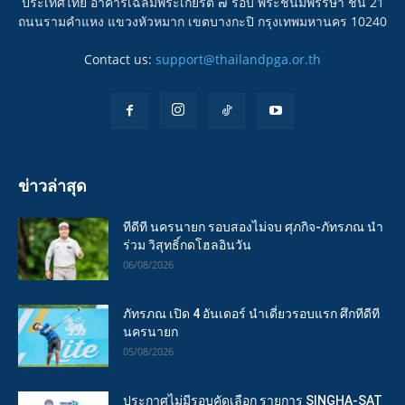
ประเทศไทย อาคารเฉลิมพระเกียรติ ๗ รอบ พระชนมพรรษา ชั้น 21
ถนนรามคำแหง แขวงหัวหมาก เขตบางกะปิ กรุงเทพมหานคร 10240
Contact us:
support@thailandpga.or.th
ข่าวล่าสุด
ทีดีที นครนายก รอบสองไม่จบ ศุภกิจ-ภัทรภณ นำ
ร่วม วิสุทธิ์กดโฮลอินวัน
06/08/2026
ภัทรภณ เปิด 4 อันเดอร์ นำเดี่ยวรอบแรก ศึกทีดีที
นครนายก
05/08/2026
ประกาศไม่มีรอบคัดเลือก รายการ SINGHA-SAT