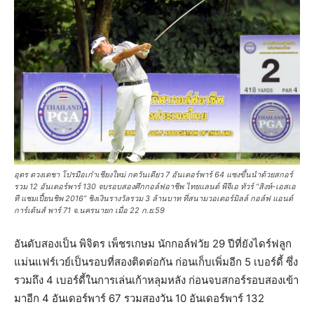
อุดร ดวงเดชา โปรมือเก๋าเชียงใหม่ กดวันเดียว 7 อันเดอร์พาร์ 64 แซงขึ้นนำด้วยสกอร์
รวม 12 อันเดอร์พาร์ 130 จบรอบสองศึกกอล์ฟอาชีพ ไทยแลนด์ พีจีเอ ทัวร์ “สิงห์-เอสเอ
ที แชมเปี้ยนชิพ 2016” ชิงเงินรางวัลรวม 3 ล้านบาท ที่สนามวอเตอร์มิลล์ กอล์ฟ แอนด์
การ์เด้นส์ พาร์ 71 จ.นครนายก เมื่อ 22 ก.ย.59
อันดับสองเป็น พิจิตร เพ็ชรเกษม นักกอล์ฟวัย 29 ปีที่ยังไดร์ฟลูก
แม่นแฟร์เวย์เป็นรอบที่สองติดต่อกัน ก่อนเก็บเพิ่มอีก 5 เบอร์ดี้ ซึ่ง
รวมถึง 4 เบอร์ดี้ในการเล่นเก้าหลุมหลัง ก่อนจบสกอร์รอบสองเข้า
มาอีก 4 อันเดอร์พาร์ 67 รวมสองวัน 10 อันเดอร์พาร์ 132