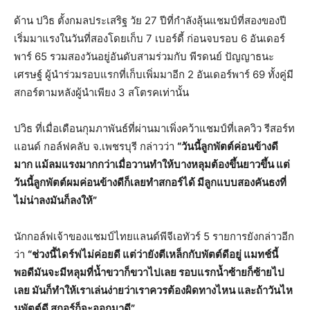
ด้าน ปวิธ ตั้งกมลประเสริฐ วัย 27 ปีที่กำลังลุ้นแชมป์ที่สองของปี
เริ่มมาแรงในวันที่สองโดยเก็บ 7 เบอร์ดี้ ก่อนจบรอบ 6 อันเดอร์
พาร์ 65 รวมสองวันอยู่อันดับสามร่วมกับ พีรดนย์ ปัญญาธนะ
เศรษฐ์ ผู้นำร่วมรอบแรกที่เก็บเพิ่มมาอีก 2 อันเดอร์พาร์ 69 ทั้งคู่มี
สกอร์ตามหลังผู้นำเพียง 3 สโตรคเท่านั้น
ปวิธ ที่เมื่อเดือนกุมภาพันธ์ที่ผ่านมาเพิ่งคว้าแชมป์ที่เลควิว รีสอร์ท
แอนด์ กอล์ฟคลับ จ.เพชรบุรี กล่าวว่า
“วันนี้ลูกพัตต์ค่อนข้างดี
มาก แม้ลมแรงมากกว่าเมื่อวานทำให้บางหลุมต้องขึ้นยาวขึ้น แต่
วันนี้ลูกพัตต์ผมค่อนข้างดีก็เลยทำสกอร์ได้ มีลูกแบบสองคันธงที่
ไม่น่าลงมันก็ลงให้”
นักกอล์ฟเจ้าของแชมป์ไทยแลนด์พีจีเอทัวร์ 5 รายการยังกล่าวอีก
ว่า
“ช่วงนี้ไดร์ฟไม่ค่อยดี แต่ว่ายังตีเหล็กกับพัตต์ดีอยู่ แมทช์นี้
พอดีมันจะมีหลุมที่น้ำขวาก็ขวาไปเลย รอบแรกน้ำซ้ายก็ซ้ายไป
เลย มันก็ทำให้เราเล่นง่ายว่าเราควรต้องผิดทางไหน และถ้าวันไห
นพัตต์ดี สกอร์ก็จะออกมาดี”