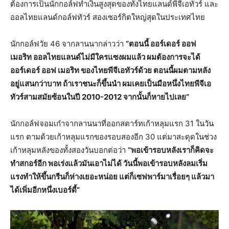
ต้องการเป็นนักกอล์ฟทำเงินสูงสุดของทั้งไทยแลนด์พีจีเอทัวร์ และ
ออลไทยแลนด์กอล์ฟทัวร์ สองเซอร์กิตใหญ่สุดในประเทศไทย
นักกอล์ฟวัย 46 จากลานนากล่าวว่า
“ตอนนี้ ออร์เดอร์ ออฟ
เมอริท ออลไทยแลนด์ไม่มีใครแซงผมแล้ว ผมต้องการจะได้
ออร์เดอร์ ออฟ เมอริท ของไทยพีจีเอทัวร์ด้วย ตอนนี้ผมตามหลัง
อยู่แสนกว่าบาท ถ้าเราชนะก็ขึ้นนำ ผมเคยเป็นมือหนึ่งไทยพีจีเอ
ทัวร์สามสมัยซ้อนในปี 2010-2012 จากนั้นก็หายไปเลย”
นักกอล์ฟจอมเก๋าจากลานนาที่ออกสตาร์ทเก้าหลุมแรก 31 ในวัน
แรก ตามด้วยเก้าหลุมแรกของรอบสองอีก 30 แต่มาสะดุดในช่วง
เก้าหลุมหลังของทั้งสองวันบอกต่อว่า
“พอเข้ารอบหลังเราก็คิดจะ
ทำสกอร์อีก พอเร่งแล้วมันเอาไม่ได้ วันนี้พอเข้ารอบหลังลมเริ่ม
แรงทำให้ขึ้นกรีนก็ห่างเยอะหน่อย แต่ก็เซฟพาร์มาเรื่อยๆ แล้วมา
ได้เพิ่มอีกหนึ่งเบอร์ดี้”