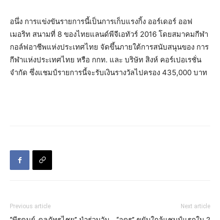
อนึ่ง การแข่งขันรายการนี้เป็นการเก็บแรงกิ้ง ออร์เดอร์ ออฟ
เมอริท สนามที่ 8 ของไทยแลนด์พีจีเอทัวร์ 2016 โดยสมาคมกีฬา
กอล์ฟอาชีพแห่งประเทศไทย จัดขึ้นภายใต้การสนับสนุนของ การ
กีฬาแห่งประเทศไทย หรือ กกท. และ บริษัท สิงห์ คอร์เปอเรชั่น
จำกัด ซึ่งแชมป์รายการนี้จะรับเงินรางวัลไปครอง 435,000 บาท
Previous article
Next article
“พีรดนย์-ดลภัทรไชย” นำร่วมวัน
“อุดร” ขยับใกล้แชมป์แรกใน 2