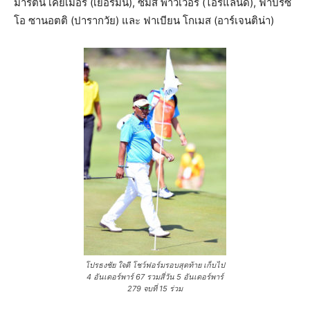
มาร์ติน เคย์เมอร์ (เยอรมนี), ซีมัส พาวเวอร์ (ไอร์แลนด์), ฟาบริซิ
โอ ซานอตติ (ปารากวัย) และ ฟาเบียน โกเมส (อาร์เจนติน่า)
โปรธงชัย ใจดี โชว์ฟอร์มรอบสุดท้าย เก็บไป
4 อันเดอร์พาร์ 67 รวมสี่วัน 5 อันเดอร์พาร์
279 จบที่ 15 ร่วม