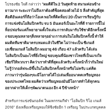
โปรธงชัย ใจดี กล่าวว่า
“ผมตีดีใน
2
วันสุดท้าย สนามค่อนข้าง
ยาวมาก ระยะเราไม่ถึงเราต้องตีช็
อตสองด้วยไม้
5
สิ่งสำคัญที่สุด
คือตีอันเดอร์ก็ถือว่าโอเค พอใจที่ติดท็อป
20
เป็นการเรียนรู้กับ
การแข่งขั
นโอลิมปิกครับ จบ
5
อันเดอร์เป็นอะไรที่ดี รายการนี้ไม่
ท็อปฟอร์มแต่ก็
พยายามตั้งใจเล่น การกลับมารับใช้ชาติอีกครั้งหนึ่
ง ขอบคุณหลายๆสิ่งหลายๆอย่าง การเล่นในโอลิมปิกครั้งนี้ ทำให้
ผมติดทีมชาติมาครบหมดแล้
วในชีวิต ไม่ว่าจะเป็น ซีเกมส์
เอเชี่ยนเกมส์ โอลิมปิก ผมอายุ
46
เกือบ
47
แล้วครับ ได้เล่น
โอลิมปิกเป็นอะไรที่ยิ่
งใหญ่ ขอบคุณพี่น้องชาวไทยที่เป็
นแรงใจ
เชียร์ให้พวกเรา คิดว่าเราทำดีที่สุดแล้วครับ ครั้งหน้าก็ว่ากันใหม่
ไม่รู้ว่ากอล์ฟจะมีขึ้นในโอลิ
มปิกครั้งหน้าหรือไม่ครับ แต่คิด
ภาวนาว่ารุ่นน้องๆจะมี
โอกาสได้ไปเล่นเพื่ออนาคตเหรี
ยญทอง
ของประเทศไทย ผมคิดว่าเหรียญทองมันมี
โอกาสทำได้ทุกคน
อยากฝากให้เด็กๆพัฒนาตนเอง อีก
4
ปีข้างหน้า”
สำหรับการแข่งขันกอล์ฟ ในมหกรรมกีฬา “โอลิมปิก ริโอ เกมส์
2016” ยังเหลือเหรียญทองให้ชิงชัยอีก 1 เหรียญ ในประเภทบุคคล