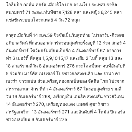
โอลิมปิก กอล์ฟ คอร์ส เมืองริโอ เดอ จาเนโร ประเทศบราซิล
สนามพาร์ 71 ระยะแท่นทีชาย 7,128 หลา และหญิง 6,245 หลา
แข่งขันระบบสโตรกเพลย์ 4 วัน 72 หลุม
ล่าสุดเมื่อวันที่ 14 ส.ค.59 ชิงชัยเป็นวันสุดท้าย โปรอาร์ม-กิรเดช
อภิบาลรัตน์ ที่ก่อนออกสตาร์ทรอบสุดท้ายรั้
งอยู่ที่ 12 ร่วม สกอร์ 4
อันเดอร์พาร์ โชว์ฟอร์มเยี่ยมเก็บอีก 4 อันเดอร์พาร์ 67 จากการ
ทำ
6
เบอร์ดี้ ที่หลุม 1,5,9,10,15,17 และเสีย 2 โบกี้ หลุม 13 และ
18 สกอร์รวมสี่วัน 8 อันเดอร์พาร์ 276 กระโดดขึ้นมาจบที่อันดับที่
5 ร่วมกับ มาร์คัส เฟรเซอร์ โปรชาวออสเตรเลีย และ ราฟา คา
เบรร่า ชาวสเปน ส่วนเหรียญทองตกเป็นของ จัสติน โรส โปรจาก
สหราชอาณาจักร ที่ทำ 4 อันเดอร์พาร์ 67 ในรอบสุดท้าย รวมสี่
วัน 16 อันเดอร์พาร์ 268, เหรียญเงิน เฮนริค สเตนสัน ชาวสวีเดน
14 อันเดอร์พาร์ 270, เหรียญทองแดง แมตต์ คูชาร์ ชาว
สหรัฐอเมริกา 13 อันเดอร์พาร์ 271 และอันดับที่ 4 โทมัส ปีเตอร์ส
ชาวเบลเยี่ยม 9 อันเดอร์พาร์ 275