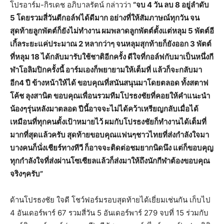
โปรอาร์ม-กิรเดช อภิบาลรัตน์ กล่าวว่า
“จบ
4
วัน ลบ
8
อยู่ลำดับ
5
โดยรวมสี่วันตีกอล์ฟได้ดีมาก อย่างที่ให้สัมภาษณ์ทุกวัน จน
สุดท้ายลูกพัตต์ก็ยังไม่ทำงาน ผมพลาดลูกพัตต์ตั้งแต่หลุม
5
พัตต์อี
เกิ้ลระยะแค่ประมาณ
2
หลากว่าๆ จนหลุมสุกท้ายก็ยังออก 3 พัตต์
ที่หลุม 18 ได้กลับมารับใช้ชาติอีกครั้ง ดีใจที่กอล์ฟกับมาเป็นหนึ่งกี
ฬาโอลิมปิกครั้งนี้ อาร์มเองก็พยายามให้เต็มที่ แล้วก็จะกลับมา
อีก
4
ปี ข้างหน้าให้ได้ ขอบคุณที่สนันสนุนมาโดยตลอด ทั้งสตาฟ
โค้ช ลุงสานิต ขอบคุณเพื่อนรวมทีมโปรธงชัยที่
คอยให้คำแนะนำ
น้องๆรุ่นหลังมาตลอด ปีนี้อาจจะไม่ได้คว้าเหรียญกลั
บเมื่อได้
เหมือนที่ทุกคนตั้งเป้าหมายไว้ ผมกับโปรธงชัยก็ทำงานได้เต็มที่
มากที่สุดแล้วครับ สุดท้ายขอบคุณแฟนๆชาวไทยที่ส่
งกำลังใจมา
บางคนก็นั่งเชียร์ทางทีวี ก็อาจจะติดต่อชมยากนิดนึง แต่ก็ขอบคุญ
ทุกกำลังใจที่ส่งผ่
านโซเซียลแล้วก็ส่งมาให้ถึงนั
กกีฬาต้องขอบคุณ
จริงๆครับ”
ด้านโปรธงชัย ใจดี โชว์ฟอร์มรอบสุดท้ายได้เยี่
ยมเช่นกัน เก็บไป
4 อันเดอร์พาร์ 67 รวมสี่วัน 5 อันเดอร์พาร์ 279 จบที่ 15 ร่วมกับ