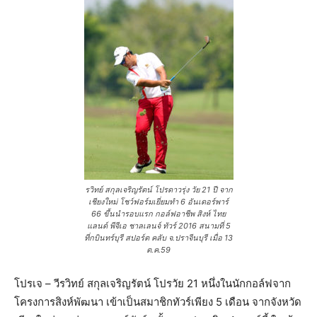
รวิทย์ สกุลเจริญรัตน์ โปรดาวรุ่ง วัย 21 ปี จาก
เชียงใหม่ โชว์ฟอร์มเยี่ยมทำ 6 อันเดอร์พาร์
66 ขึ้นนำรอบแรก กอล์ฟอาชีพ สิงห์ ไทย
แลนด์ พีจีเอ ชาลเลนจ์ ทัวร์ 2016 สนามที่ 5
ที่กบินทร์บุรี สปอร์ต คลับ จ.ปราจีนบุรี เมื่อ 13
ต.ค.59
โปรเจ – วีรวิทย์ สกุลเจริญรัตน์ โปรวัย 21 หนึ่งในนักกอล์ฟจาก
โครงการสิงห์พัฒนา เข้าเป็นสมาชิกทัวร์เพียง 5 เดือน จากจังหวัด