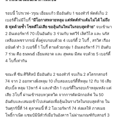
รอบนี้ โปรเวฟ-วรุณ เอี่ยมแก้ว มืออันดับ 1 ของทัวร์ พัตต์เก็บ 2
เบอร์ดี้ไม่มีโบกี้
“มีโอกาสหลายหลุม แต่พัตต์ทำแต้มไม่ได้ ไม่ถึง
8 ฟุตด้วยซ้ำ โชคดีไม่เสีย ขอลุ้นกันใหม่ในรอบสุดท้าย”
จบเข้ามา
2 อันเดอร์พาร์ 70 เป็นอันดับ 3 ร่วมกับ พศวีร์ เลิศวิไล และ นรัส
เหลืองเพชราภรณ์ ทั้งคู่จบรอบด้วย 4 เบอร์ดี้ 2 โบกี้ , สรวิศ เรือง
อนันต์ ทำ 3 เบอร์ดี้ 1 โบกี้ ตามด้วยกลุ่ม 1 อันเดอร์พาร์ 71 อันดับ
7 ร่วม คือ ธนพนธ์ เอี่ยมสอาด และ สุพคม มีสม จบด้วย 5 เบอร์ดี้
4 โบกี้เท่ากัน
ขณะที่ ซัน ศิริศิลป์ มืออันดับ 2 ของทัวร์ จบเกิน 2 สโตรกสกอร์
74 จาก 2 ออกทางฝั่งหลุม 10 เก็บสองเบอร์ดี้ที่หลุม 12 กับ 16 เสีย
ดับเบิ้ล หลุม 13พาร์ 4 และทำอีก 1 เบอร์ดี้ในรอบเก้าหลุมหลัง แต่
เสีย 3โบกี้ ผ่านเข้ารอบหวุดหวิด จากการตัดนักกอล์ฟ ใน 50
อันดับและเสมอเข้าไปเล่นต่อเพื่อลุ้นเงินรางวัลในรอบสุดท้าย ใน
วันศุกร์นี้ที่ 14 ตุลาคมนี้ ที่ 2 โอเวอร์พาร์ 74 ส่งผลให้ ภาสเมธ
โพธิ์กาเนิด แชมป์มินิทัวร์เมื่อวันอังคาร ไม่ผ่านเกณฑ์กับสกอร์ 3