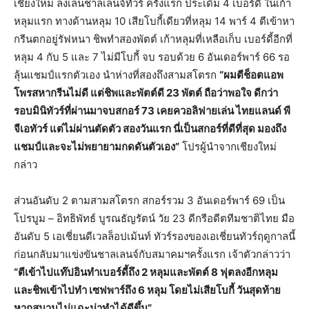
เชียงใหม่ ลงเล่นชาลเลนจ์ทัวร์ ครั้งแรก ประเดิม 4 เบอร์ดี้ ในเก้า
หลุมแรก ทางด้านหลุม 10 เสียโบกี้เดียวที่หลุม 14 พาร์ 4 ตีเข้าหา
กรีนตกอยู่รัฟหนา ชิพทำสองพัตต์ เก้าหลุมที่เหลือเก็บ เบอร์ดี้อีกที่
หลุม 4 กับ 5 และ 7 ไม่มีโบกี้ จบ รอบด้วย 6 อันเดอร์พาร์ 66 รอ
ลุ้นแชมป์แรกตัวเอง นำห่างที่สองถึงสามสโตรก
“ผมตีช็อตแอพ
โพรสหากรีนไม่ดี แต่ชิพและพัตต์ดี 23 พัตต์ ถือว่าพอใจ ดีกว่า
รอบมินิทัวร์ที่ผ่านมาจบสกอร์ 73 เคยควอลิฟายเล่น ไทยแลนด์ พี
จีเอทัวร์ แต่ไม่ผ่านตัดตัว สองวันแรก นี่เป็นสกอร์ที่ดีที่สุด มองถึง
แชมป์และจะไม่พยายามกดดันตัวเอง”
โปรผู้นำจากเชียงใหม่
กล่าว
ส่วนอันดับ 2 ตามสามสโตรก สกอร์รวม 3 อันเดอร์พาร์ 69 เป็น
โปรบูม – อิทธิพัทธ์ บูรณธัญรัตน์ วัย 23 ดีกรีอดีตทีมชาติไทย มือ
อันดับ 5 เอเชี่ยนดีเวลล็อปเม้นท์ ทัวร์รองของเอเชี่ยนทัวร์ฤดูกาลนี้
ก่อนกลับมาแข่งขันชาลเลนจ์กับสมาคมฯครั้งแรก เจ้าตัวกล่าวว่า
“ตีเข้าไปแท๊ปอินทำเบอร์ดี้ถึง 2 หลุมและพัตต์ 8 ฟุตลงอีกหลุม
และชิพเข้าไปทำ เซฟพาร์ถึง 6 หลุม โดยไม่เสียโบกี้ วันสุดท้าย
หากสนามไม่แฉะน่าทำได้ดีขึ้น”