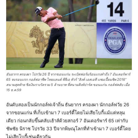
ธันยากร ครองผา โปรวัย 26 ปี จากขอนแก่น ระเบิดฟอร์มร้อนแรงทำถึง 7 อันเดอร์พาร์
65 จบรอบแรก กอล์ฟอาชีพ ไทยแลนด์ พีจีเอ ทัวร์ “สิงห์ เอสเอที แชมเปี้ยนชิพ 2016”
สนามสุดท้าย ชิงเงินรางวัลรวม 5 ล้านบาท ที่สนามสิงห์ปาร์ค ขอนแก่น กอล์ฟคลับ เมื่อ
15 ธ.ค.59
อันดับสองเป็นนักกอล์ฟเจ้าถิ่น ธันยากร ครองผา นักกอล์ฟวัย 26
จากขอนแก่น ที่เก็บเข้ามา 7 เบอร์ดี้โดยไม่เสียโบกี้แม้แต่หลุม
เดียว ก่อนกลับขึ้นคลับเฮ้าส์ด้วยสกอร์ 7 อันเดอร์พาร์ 65 เท่ากับ
ชัพชัย นิราช โปรวัย 33 ปีจากพิษณุโลกที่ทำเข้ามา 7 เบอร์ดี้โดย
ไม่เสียโบกี้เช่นเดียวกัน