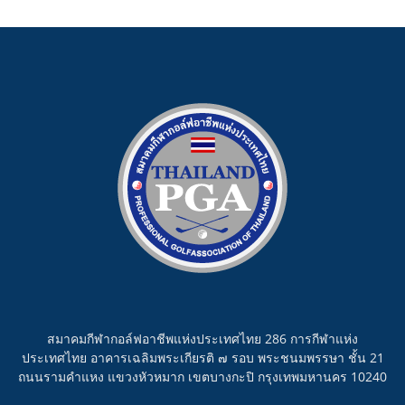
สมาคมกีฬากอล์ฟอาชีพแห่งประเทศไทย 286 การกีฬาแห่ง
ประเทศไทย อาคารเฉลิมพระเกียรติ ๗ รอบ พระชนมพรรษา ชั้น 21
ถนนรามคำแหง แขวงหัวหมาก เขตบางกะปิ กรุงเทพมหานคร 10240