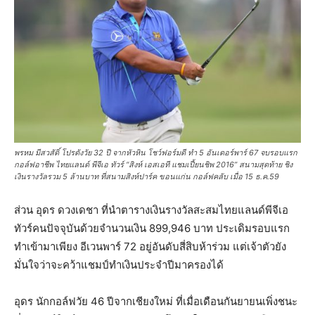
พรหม มีสวสัดิ์ โปรดังวัย 32 ปี จากหัวหิน โชว์ฟอร์มดี ทำ 5 อันเดอร์พาร์ 67 จบรอบแรก
กอล์ฟอาชีพ ไทยแลนด์ พีจีเอ ทัวร์ “สิงห์ เอสเอที แชมเปี้ยนชิพ 2016” สนามสุดท้าย ชิง
เงินรางวัลรวม 5 ล้านบาท ที่สนามสิงห์ปาร์ค ขอนแก่น กอล์ฟคลับ เมื่อ 15 ธ.ค.59
ส่วน อุดร ดวงเดชา ที่นำตารางเงินรางวัลสะสมไทยแลนด์พีจีเอ
ทัวร์คนปัจจุบันด้วยจำนวนเงิน 899,946 บาท ประเดิมรอบแรก
ทำเข้ามาเพียง อีเวนพาร์ 72 อยู่อันดับสี่สิบห้าร่วม แต่เจ้าตัวยัง
มั่นใจว่าจะคว้าแชมป์ทำเงินประจำปีมาครองได้
อุดร นักกอล์ฟวัย 46 ปีจากเชียงใหม่ ที่เมื่อเดือนกันยายนเพิ่งชนะ