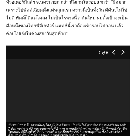
ที่วอเตอร์มิลล์ฯ จ.นครนายก กล่าวถึงเกมในรอบแรกว่า “ฝืดมาก
เพราะไปพัตต์เฉียดตั้งแต่หลุมแรก คราวนี้เป็นทั้งวัน ตีดีนะไม่ใช่
ไม่ดี พัตต์ก็ดีแต่ไม่ลง ไม่เป็นไรพรุ่งนี้ว่ากันใหม่ ผมตั้งเป้าจะเป็น
มือหนึ่งของไทยพีจีเอทัวร์ แมทช์นี้เราต้องเข้ารอบไปก่อน แล้ว
ค่อยไปเร่งในช่วงสองวันสุดท้าย”
1
of 6
ชัพชัย นิราช โปรจากพิษณุโลก ที่เพิ่งคว้าแชมป์ธงชัยใจดีฟาวน์เดชั่น ยังคงร้อนแรงทำ
ปร
7 อันเดอร์พาร์ 65 จบรอบแรกรั้งที่ 2 ร่วม ตามหลังผู้นำสโตรกเดียว ในศึกกอล์ฟอาชีพ
ผู
ไทยแลนด์พีจีเอทัวร์ สิงห์ เอสเอที แชมเปี้ยนชิพ 2016 สนามสุดท้าย ชิงเงินรางวัล 5
ชิ
ล้านบาท ที่สิงห์ปาร์ค ขอนแก่น กอล์ฟคลับ เมื่อ 15 ธ.ค.59
เมื