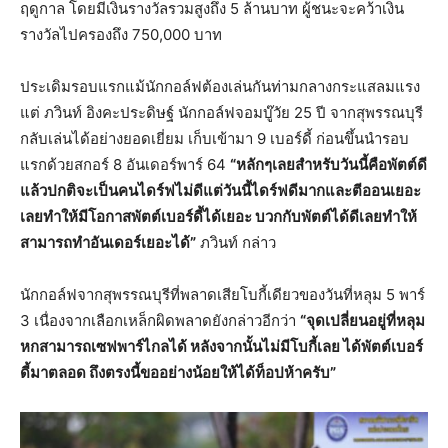
ฤดูกาล โดยมีเงินรางวัลรวมสูงถึง 5 ล้านบาท ผู้ชนะจะคว้าเงิน
รางวัลไปครองถึง 750,000 บาท
ประเดิมรอบแรกแม้นักกอล์ฟต้องเล่นกันท่ามกลางกระแสลมแรง
แต่ ภวินท์ อิงคะประดิษฐ์ นักกอล์ฟจอมบู๊วัย 25 ปี จากสุพรรณบุรี
กลับเล่นได้อย่างยอดเยี่ยม เก็บเข้ามา 9 เบอร์ดี้ ก่อนขึ้นนำรอบ
แรกด้วยสกอร์ 8 อันเดอร์พาร์ 64
“หลักๆเลยสำหรับวันนี้คือพัตต์ดี
แล้วปกติจะเป็นคนไดร์ฟไม่ดีแต่วันนี้ไดร์ฟดีมากและตีออนเยอะ
เลยทำให้มีโอกาสพัตต์เบอร์ดี้ได้เยอะ บวกกับพัตต์ได้ดีเลยทำให้
สามารถทำอันเดอร์เยอะได้”
ภวินท์ กล่าว
นักกอล์ฟจากสุพรรณบุรีที่พลาดเสียโบกี้เดียวของวันที่หลุม 5 พาร์
3 เนื่องจากเลือกเหล็กผิดพลาดยังกล่าวอีกว่า
“จุดเปลี่ยนอยู่ที่หลุม
หกสามารถเซฟพาร์ไกลได้ หลังจากนั้นไม่มีโบกี้เลย ได้พัตต์เบอร์
ดี้มาตลอด ถึงตรงนี้ขออย่างน้อยให้ได้ท็อปห้าครับ”