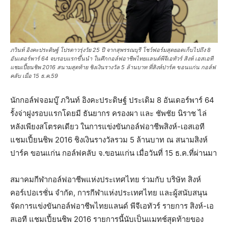
ภวินท์ อิงคะประดิษฐ์ โปรดาวรุ่งวัย 25 ปี จากสุพรรณบุรี โชว์ฟอร์มสุดยอดเก็บไปถึง 8
อันเดอร์พาร์ 64 จบรอบแรกขึ้นนำ ในศึกกอล์ฟอาชีพไทยแลนด์พีจีเอทัวร์ สิงห์ เอสเอที
แชมเปี้ยนชิพ 2016 สนามสุดท้าย ชิงเงินรางวัล 5 ล้านบาท ที่สิงห์ปาร์ค ขอนแก่น กอล์ฟ
คลับ เมื่อ 15 ธ.ค.59
นักกอล์ฟจอมบู๊ ภวินท์ อิงคะประดิษฐ์ ประเดิม 8 อันเดอร์พาร์ 64
รั้งจ่าฝูงรอบแรกโดยมี ธันยากร ครองผา และ ชัพชัย นิราช ไล่
หลังเพียงสโตรคเดียว ในการแข่งขันกอล์ฟอาชีพสิงห์-เอสเอที
แชมเปี้ยนชิพ 2016 ชิงเงินรางวัลรวม 5 ล้านบาท ณ สนามสิงห์
ปาร์ค ขอนแก่น กอล์ฟคลับ จ.ขอนแก่น เมื่อวันที่ 15 ธ.ค.ที่ผ่านมา
สมาคมกีฬากอล์ฟอาชีพแห่งประเทศไทย ร่วมกับ บริษัท สิงห์
คอร์เปอเรชั่น จำกัด, การกีฬาแห่งประเทศไทย และผู้สนับสนุน
จัดการแข่งขันกอล์ฟอาชีพไทยแลนด์ พีจีเอทัวร์ รายการ สิงห์-เอ
สเอที แชมเปี้ยนชิพ 2016 รายการนี้นับเป็นแมทช์สุดท้ายของ