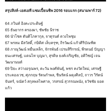
สรุปสิงห์-เอสเอที แชมเปี้ยนชิพ 2016 รอบแรก (สนามพาร์ 72)
64 ภวินท์ อิงคะประดิษฐ์
65 ธันยากร ครองผา, ชัพชัย นิราช
66 นำโชค ตันติโภคากุล, จาตุรนต์ ดวงไพชุม
67 พรหม มีสวัสดิ์, กษิดิศ เล็บครุฑ, ถิรวัฒน์ แก้วศิริบัณฑิต
68 ภาณุวัฒน์ หมื่นเหล็ก, จักรพันธ์ เปรมสิริกรณ์, พีรดนย์ ปัญญา
ธนะเศรษฐ์, แดนไท บุญมา, สุรดิษ ยงค์เจริญชัย, อติวิชญ์ เจน
วัฒนานนท์
69 ปิยะ สว่างอรุณพร, ตะวัน พงศ์พันธุ์, พชร คงวัดใหม่, เศรษฐี
ประคองเวช, ศุภกฤษ รัตนกำพล, ชินรัตน์ ผดุงศิลป์, ถาวร วิรัตน์
จันทร์, จณัตว์ สกุลพลไพศาล, วรสรณ์ สุวรรณพนัง, ธวัชชัย ยอด
แก้ว