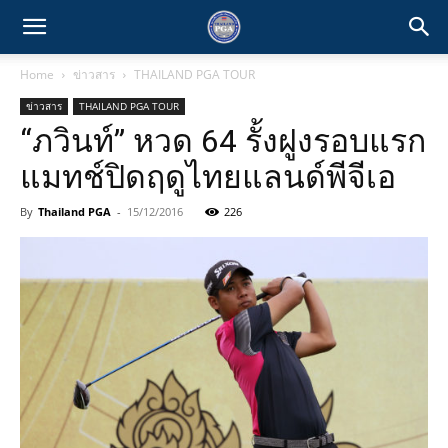
Home
ข่าวสาร
THAILAND PGA TOUR
ข่าวสาร
THAILAND PGA TOUR
“ภวินท์” หวด 64 รั้งฝูงรอบแรก
แมทช์ปิดฤดูไทยแลนด์พีจีเอ
By
Thailand PGA
-
15/12/2016
226