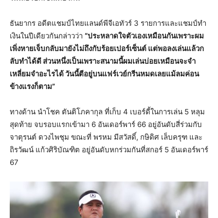
ธันยากร อดีตแชมป์ไทยแลนด์พีจีเอทัวร์ 3 รายการและแชมป์ทำ
เงินในปีเดียวกันกล่าวว่า
“ประหลาดใจตัวเองเหมือนกันเพราะผม
เพิ่งหายเจ็บกลับมายังไม่ถึงกับร้อยเปอร์เซ็นต์ แต่พอลงเล่นแล้วก
ลับทำได้ดี ส่วนหนึ่งเป็นเพราะสนามนี้ผมเล่นบ่อยเหมือนจะจำ
เหลี่ยมจำอะไรได้ วันนี้ตีอยู่บนแฟร์เวย์กรีนหมดเลยแม้ลมค่อน
ข้างแรงก็ตาม”
ทางด้าน นำโชค ตันติโภคากุล ที่เก็บ 4 เบอร์ดี้ในการเล่น 5 หลุม
สุดท้าย จบรอบแรกเข้ามา 6 อันเดอร์พาร์ 66 อยู่อันดับสี่ร่วมกับ
จาตุรนต์ ดวงไพชุม ขณะที่ พรหม มีสวัสดิ์, กษิดิศ เล็บครุฑ และ
ถิรวัฒน์ แก้วศิริบัณฑิต อยู่อันดับหกร่วมกันที่สกอร์ 5 อันเดอร์พาร์
67